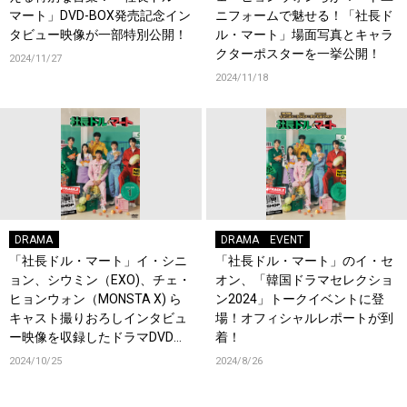
マート」DVD-BOX発売記念イン
ニフォームで魅せる！「社長ド
タビュー映像が一部特別公開！
ル・マート」場面写真とキャラ
クターポスターを一挙公開！
2024/11/27
2024/11/18
DRAMA
DRAMA
EVENT
「社長ドル・マート」イ・シニ
「社長ドル・マート」のイ・セ
ョン、シウミン（EXO)、チェ・
オン、「韓国ドラマセレクショ
ヒョンウォン（MONSTA X) ら
ン2024」トークイベントに登
キャスト撮りおろしインタビュ
場！オフィシャルレポートが到
ー映像を収録したドラマDVD発
着！
売決定！サイン入りグッズプレ
2024/10/25
2024/8/26
ゼントキャンペーンもスター
ト！