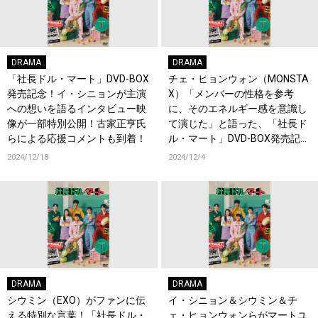
DRAMA
DRAMA
「社長ドル・マート」DVD-BOX
チェ・ヒョンウォン（MONSTA
発売記念！イ・シニョンが主演
X）「メンバーの性格を参考
への想いを語るインタビュー映
に、そのエネルギー感を意識し
像が一部特別公開！古家正亨氏
て演じた」と語った、「社長ド
らによる応援コメントも到着！
ル・マート」DVD-BOX発売記念
インタビュー映像が一部特別公
2024/12/18
2024/12/4
開！
DRAMA
DRAMA
シウミン（EXO）がファンに伝
イ・シニョン＆シウミン＆チ
える特別な言葉！「社長ドル・
ェ・ヒョンウォンらがマートユ