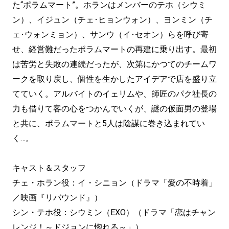
た“ポラムマート”。ホランはメンバーのテホ（シウミ
ン）、イジュン（チェ･ヒョンウォン）、ヨンミン（チ
ェ･ウォンミョン）、サンウ（イ･セオン）らを呼び寄
せ、経営難だったポラムマートの再建に乗り出す。最初
は苦労と失敗の連続だったが、次第にかつてのチームワ
ークを取り戻し、個性を生かしたアイデアで店を盛り立
てていく。アルバイトのイェリムや、師匠のパク社長の
力も借りて客の心をつかんでいくが、謎の仮面男の登場
と共に、ポラムマートと5人は陰謀に巻き込まれてい
く…。
キャスト＆スタッフ
チェ・ホラン役：イ・シニョン（ドラマ「愛の不時着」
／映画『リバウンド』）
シン・テホ役：シウミン（EXO）（ドラマ「恋はチャン
レンジ！～ドジョンに惚れる～」）