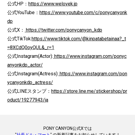
公式HP：
https://www.welovek.jp
公式YouTube：
https://www.youtube.com/c/ponycanyonk
dp
公式X：
https://twitter.com/ponycanyon_kdp
公式TikTok:
https://www.tiktok.com/@kinpatabetainaa?_t
=8XCdQ0oyQUL&_r=1
公式Instagram(Actor):
https://www.instagram.com/ponyc
anyonkdp_actor/
公式Instagram(Actress):
https://www.instagram.com/pon
ycanyonkdp_actress/
公式LINEスタンプ：
https://store.line.me/stickershop/pr
oduct/19277943/ja
PONY CANYON公式Xでは
"
社長ドル・マート
" の新着記事をお知らせしています！