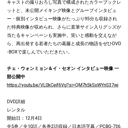
キャストの撮りおろし写真で構成されたカラーブックレ
ットと、未公開メイキング映像とグループインタビュ
ー・個別インタビュー映像がたっぷり95分も収録され
た特典映像が収められ、さらに直筆サイン入りグッズが
当たるキャンペーンも実施中。笑いと感動を交えなが
ら、再出発する若者たちの葛藤と成長の物語をぜひDVD
-BOXで楽しんでいただきたい。
チェ・ウォンミョン＆イ・セオン インタビュー映像 一
部公開中
https://youtu.be/VL0kCejf6Vg?si=QM7h5kSxWYnS37wj
DVD詳細
レンタル
開始日：12月4日
全5巻／全10話／各巻2話収録／日本語字幕／PCBG-736