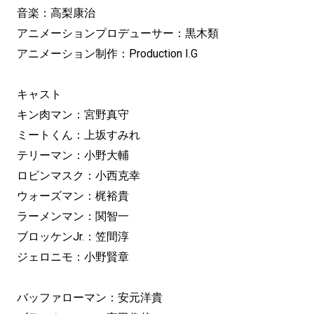
音楽：高梨康治
アニメーションプロデューサー：黒木類
アニメーション制作：Production I.G
キャスト
キン肉マン：宮野真守
ミートくん：上坂すみれ
テリーマン：小野大輔
ロビンマスク：小西克幸
ウォーズマン：梶裕貴
ラーメンマン：関智一
ブロッケンJr.：笠間淳
ジェロニモ：小野賢章
バッファローマン：安元洋貴