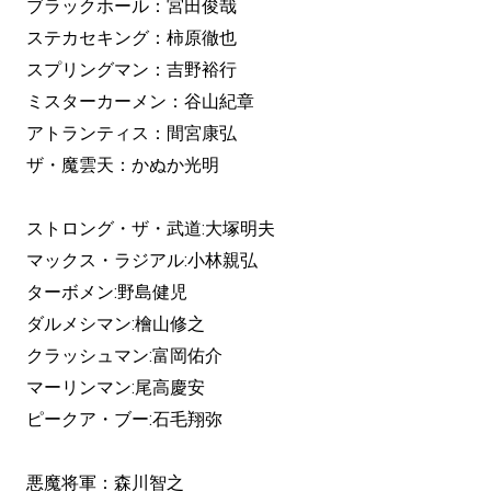
ブラックホール：宮田俊哉
ステカセキング：柿原徹也
スプリングマン：吉野裕行
ミスターカーメン：谷山紀章
アトランティス：間宮康弘
ザ・魔雲天：かぬか光明
ストロング・ザ・武道:大塚明夫
マックス・ラジアル:小林親弘
ターボメン:野島健児
ダルメシマン:檜山修之
クラッシュマン:富岡佑介
マーリンマン:尾高慶安
ピークア・ブー:石毛翔弥
悪魔将軍：森川智之