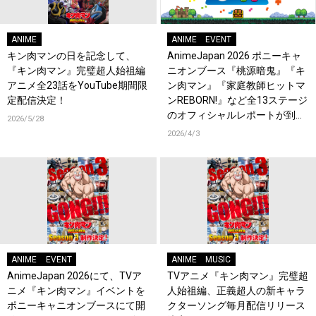
ANIME
ANIME
EVENT
キン肉マンの日を記念して、
AnimeJapan 2026 ポニーキャ
『キン肉マン』完璧超人始祖編
ニオンブース『桃源暗鬼』『キ
アニメ全23話をYouTube期間限
ン肉マン』『家庭教師ヒットマ
定配信決定！
ンREBORN!』など全13ステージ
のオフィシャルレポートが到
2026/5/28
着！
2026/4/3
ANIME
EVENT
ANIME
MUSIC
AnimeJapan 2026にて、TVア
TVアニメ『キン肉マン』完璧超
ニメ『キン肉マン』イベントを
人始祖編、正義超人の新キャラ
ポニーキャニオンブースにて開
クターソング毎月配信リリース