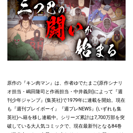
原作の『キン肉マン』は、作者ゆでたまご(原作シナリ
オ担当・嶋田隆司と作画担当・中井義則)によって『週
刊少年ジャンプ』(集英社)で1979年に連載を開始。現在
も『週刊プレイボーイ』『週プレNEWS』(いずれも集
英社)へ籍を移し連載中。シリーズ累計は7,700万部を突
破している大人気コミックで、現在最新刊となる84巻