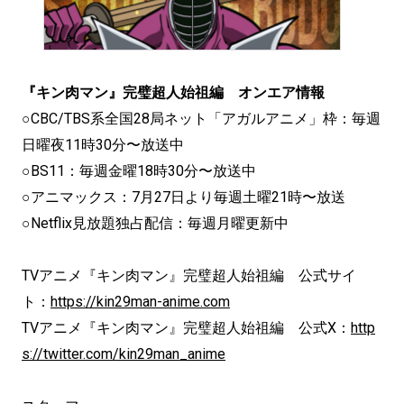
『キン肉マン』完璧超人始祖編 オンエア情報
○CBC/TBS系全国28局ネット「アガルアニメ」枠：毎週
日曜夜11時30分〜放送中
○BS11：毎週金曜18時30分〜放送中
○アニマックス：7月27日より毎週土曜21時〜放送
○Netflix見放題独占配信：毎週月曜更新中
TVアニメ『キン肉マン』完璧超人始祖編 公式サイ
ト：
https://kin29man-anime.com
TVアニメ『キン肉マン』完璧超人始祖編 公式X：
http
s://twitter.com/kin29man_anime