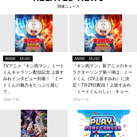
関連ニュース
ANIME
MUSIC
ANIME
MUSIC
TVアニメ『キン肉マン』ミート
『キン肉マン』新アニメのキャ
くんキャラソン配信記念 上坂す
ラクターソング第一弾は、ミー
みれインタビュー到着！「ミー
トくん（CV上坂すみれ）に決
トくんの魅力をたっぷり感じ
定！7月29日配信！上坂すみれ
て」
「ミートくんらしい、キュート
でかしこいお歌をぜひお楽しみ
2026/7/30
2026/7/15
にっ！」