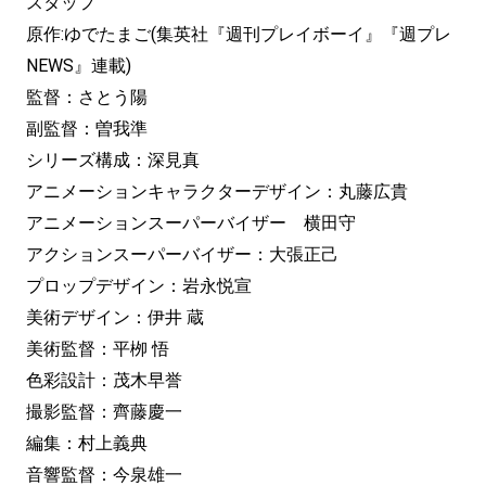
スタッフ
原作:ゆでたまご(集英社『週刊プレイボーイ』『週プレ
NEWS』連載)
監督：さとう陽
副監督：曽我準
シリーズ構成：深見真
アニメーションキャラクターデザイン：丸藤広貴
アニメーションスーパーバイザー 横田守
アクションスーパーバイザー：大張正己
プロップデザイン：岩永悦宣
美術デザイン：伊井 蔵
美術監督：平栁 悟
色彩設計：茂木早誉
撮影監督：齊藤慶一
編集：村上義典
音響監督：今泉雄一