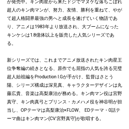
が発売中。キン肉星から来たドジでマヌケな落ちこぼれ
超人のキン肉マンが、努力、友情、勝利を重ねて、やが
て超人格闘界最強の男へと成長を遂げていく物語であ
り、アニメは1983年より放送され、大ブームになった
キンケシは1.8億体以上を販売した人気シリーズであ
る。
新シリーズでは、これまでアニメ放送されたキン肉星王
位争奪編の続きとなる、原作でも屈指の人気を誇る完璧
超人始祖編をProduction I.Gが手がけ、監督はさとう
陽、シリーズ構成は深見真、キャラクターデザインは丸
藤広貴、音楽は高梨康治が務める。キン肉マン役は宮野
真守、キン肉真弓とプリンス・カメハメ役を神谷明が担
当し、OPテーマは高梨康治×FLOW、 EDテーマ・0話テ
ーマ曲はキン肉マン(CV:宮野真守)が歌唱する。