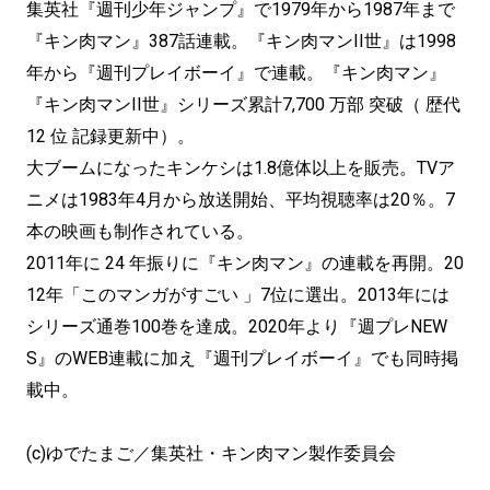
集英社『週刊少年ジャンプ』で1979年から1987年まで
『キン肉マン』387話連載。『キン肉マンII世』は1998
年から『週刊プレイボーイ』で連載。『キン肉マン』
『キン肉マンII世』シリーズ累計7,700 万部 突破（ 歴代
12 位 記録更新中）。
大ブームになったキンケシは1.8億体以上を販売。TVア
ニメは1983年4月から放送開始、平均視聴率は20％。7
本の映画も制作されている。
2011年に 24 年振りに『キン肉マン』の連載を再開。20
12年「このマンガがすごい 」7位に選出。2013年には
シリーズ通巻100巻を達成。2020年より『週プレNEW
S』のWEB連載に加え『週刊プレイボーイ』でも同時掲
載中。
(c)ゆでたまご／集英社・キン肉マン製作委員会