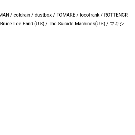
 / coldrain / dustbox / FOMARE / locofrank / ROTTENGR
ruce Lee Band (U.S) / The Suicide Machines(U.S) / マキシ