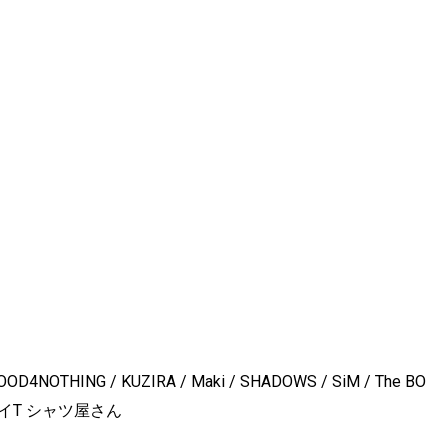
GOOD4NOTHING / KUZIRA / Maki / SHADOWS / SiM / The BO
 ヤバイT シャツ屋さん