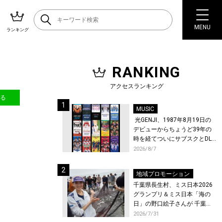
MENU
ランキング
RANKING
アクセスランキング
送る
MUSIC
光GENJI、1987年8月19日の
デビューからちょうど39年の
時を経てついにサブスクとDL
配信が解禁！
2026/8/7
地域プロモーション
千葉県長生村、ミス日本2026
グランプリ＆ミス日本「海の
日」の野口絵子さんが 千葉県
唯一の村・長生村で地引網を
2026/7/31