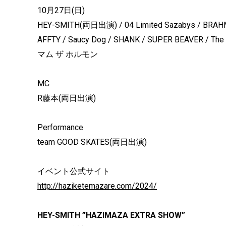
10月27日(日)
HEY-SMITH(両日出演) / 04 Limited Sazabys / BRAHMAN
AFFTY / Saucy Dog / SHANK / SUPER BEAVER / The B
マム ザ ホルモン
MC
R藤本(両日出演)
Performance
team GOOD SKATES(両日出演)
イベント公式サイト
http://haziketemazare.com/2024/
HEY-SMITH ”HAZIMAZA EXTRA SHOW”