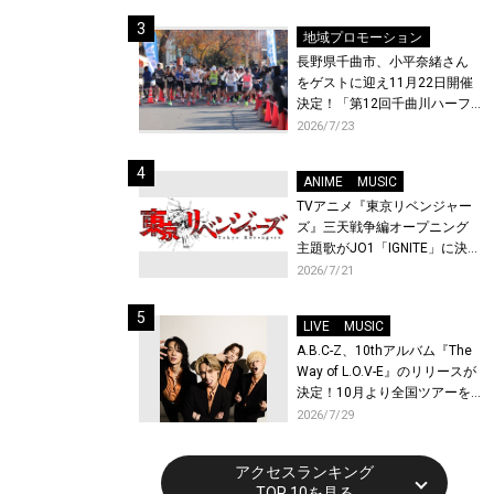
体験！
地域プロモーション
長野県千曲市、小平奈緒さん
をゲストに迎え11月22日開催
決定！「第12回千曲川ハーフ
マラソン」エントリー受付開
2026/7/23
始！
ANIME
MUSIC
TVアニメ『東京リベンジャー
ズ』三天戦争編オープニング
主題歌がJO1「IGNITE」に決
定！メンバー全員から喜びと
2026/7/21
作品への想いあふれるコメン
トが到着！9月に東京・大阪で
LIVE
MUSIC
先行上映会を開催！
A.B.C-Z、10thアルバム『The
Way of L.O.V-E』のリリースが
決定！10月より全国ツアーを
開催！
2026/7/29
アクセスランキング
TOP 10を見る