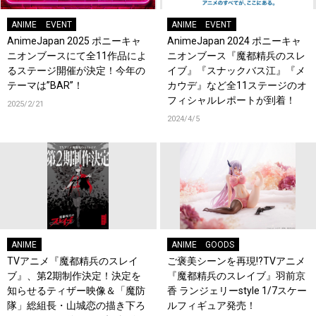
ANIME
EVENT
ANIME
EVENT
AnimeJapan 2025 ポニーキャ
AnimeJapan 2024 ポニーキャ
ニオンブースにて全11作品によ
ニオンブース『魔都精兵のスレ
るステージ開催が決定！今年の
イブ』『スナックバス江』『メ
テーマは”BAR”！
カウデ』など全11ステージのオ
フィシャルレポートが到着！
2025/2/21
2024/4/5
ANIME
ANIME
GOODS
TVアニメ『魔都精兵のスレイ
ご褒美シーンを再現!?TVアニメ
ブ』、第2期制作決定！決定を
『魔都精兵のスレイブ』羽前京
知らせるティザー映像＆「魔防
香 ランジェリーstyle 1/7スケー
隊」総組長・山城恋の描き下ろ
ルフィギュア発売！