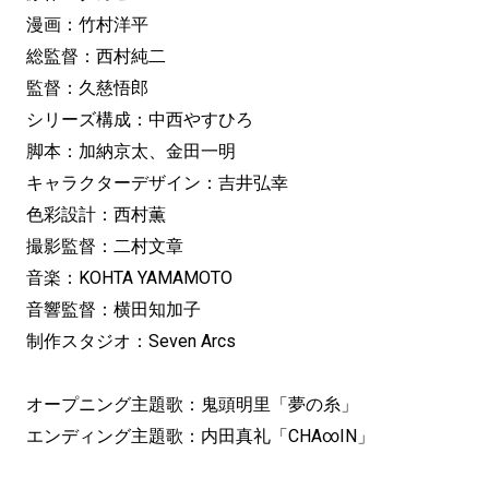
漫画：竹村洋平
総監督：西村純二
監督：久慈悟郎
シリーズ構成：中西やすひろ
脚本：加納京太、金田一明
キャラクターデザイン：吉井弘幸
色彩設計：西村薫
撮影監督：二村文章
音楽：KOHTA YAMAMOTO
音響監督：横田知加子
制作スタジオ：Seven Arcs
オープニング主題歌：鬼頭明里「夢の糸」
エンディング主題歌：内田真礼「CHA∞IN」