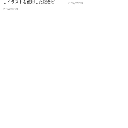
しイラストを使用した記念ビジ
2024/2/20
ュアルを同時公開！
2024/3/23