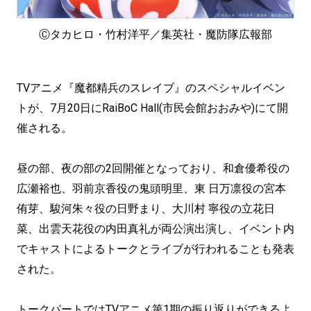
Ⓒタカヒロ・竹村洋平／集英社・魔防隊広報部
TVアニメ『魔都精兵のスレイブ』のスペシャルイベン
トが、7月20日にRaiBoC Hall(市民会館おおみや)にて開
催される。
昼の部、夜の部の2回開催となっており、和倉優希役の
広瀬裕也、羽前京香役の鬼頭明里、東 日万凛役の宮本
侑芽、駿河朱々役の日野まり、大川村 寧役の立花日
菜、出雲天花役の内田真礼が両公演出演し、イベント内
でキャストによるトークとライブが行われることも発表
された。
トークパートではTVアニメ第1期の振り返りができるよ