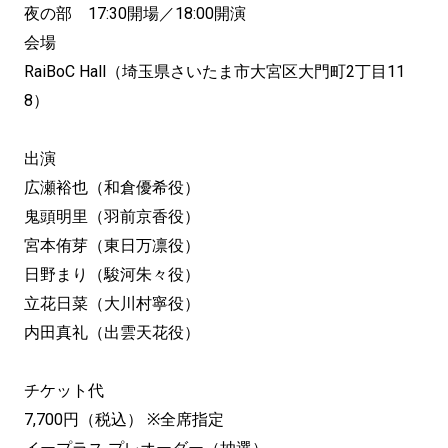
夜の部 17:30開場／18:00開演
会場
RaiBoC Hall（埼玉県さいたま市大宮区大門町2丁目11
8）
出演
広瀬裕也（和倉優希役）
鬼頭明里（羽前京香役）
宮本侑芽（東日万凛役）
日野まり（駿河朱々役）
立花日菜（大川村寧役）
内田真礼（出雲天花役）
チケット代
7,700円（税込） ※全席指定