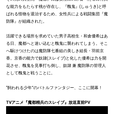
な能力をもたらす桃が存在し、『醜鬼』(しゅうき)と呼
ばれる怪物を退治するため、女性兵による戦闘集団『魔
防隊』が組織された。
活躍できる場所を求めていた男子高校生・和倉優希はあ
る日、魔都へと迷い込むと醜鬼に襲われてしまう。そこ
へ駆けつけたのは魔防隊七番組の美しき組長・羽前京
香。京香の能力で奴隷(スレイブ)と化した優希は力を開
花させ、醜鬼を見事打ち倒し、奴隷 兼 魔防隊の管理人
として醜鬼と戦うことに。
“飼われる少年”のバトルファンタジー、ここに開幕！
TVアニメ『魔都精兵のスレイブ』放送直前PV