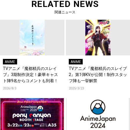
RELATED NEWS
関連ニュース
ANIME
ANIME
TVアニメ『魔都精兵のスレイ
TVアニメ『魔都精兵のスレイブ
ブ』3期制作決定！豪華キャス
2』第1弾KVが公開！制作スタッ
ト陣9名からコメントも到着！
フ陣も一挙解禁
2026/8/3
2025/3/23