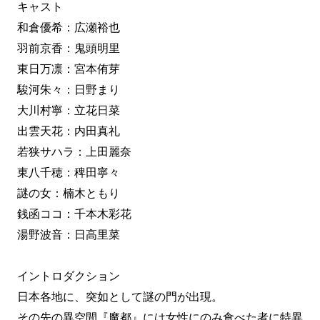
キャスト
和倉優希：広瀬裕也
羽前京香：鬼頭明里
東日万凛：宮本侑芽
駿河朱々：日野まり
大川村寧：立花日菜
出雲天花：内田真礼
若狭サハラ：上田麗奈
東八千穂：稗田寧々
謎の女：楠木ともり
銭函ココ：千本木彩花
湯野波音：日高里菜
イントロダクション
日本各地に、突如として謎の門が出現。
その先の異空間『魔都』には女性にのみ食べた者に特異