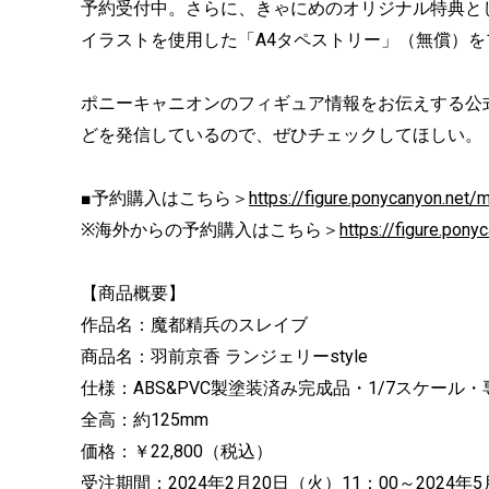
予約受付中。さらに、きゃにめのオリジナル特典と
イラストを使用した「A4タペストリー」（無償）
ポニーキャニオンのフィギュア情報をお伝えする公式X（
どを発信しているので、ぜひチェックしてほしい。
■予約購入はこちら＞
https://figure.ponycanyon.net/
※海外からの予約購入はこちら＞
https://figure.pony
【商品概要】
作品名：魔都精兵のスレイブ
商品名：羽前京香 ランジェリーstyle
仕様：ABS&PVC製塗装済み完成品・1/7スケール
全高：約125mm
価格：￥22,800（税込）
受注期間：2024年2月20日（火）11：00～2024年5