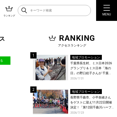
MENU
ランキング
RANKING
7ス
アクセスランキング
地域プロモーション
送る
千葉県長生村、ミス日本2026
グランプリ＆ミス日本「海の
日」の野口絵子さんが 千葉県
唯一の村・長生村で地引網を
2026/7/31
体験！
地域プロモーション
長野県千曲市、小平奈緒さん
をゲストに迎え11月22日開催
決定！「第12回千曲川ハーフ
マラソン」エントリー受付開
2026/7/23