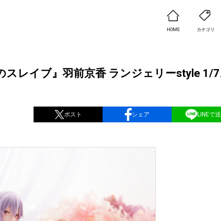
HOME
カテゴリ
レイブ』羽前京香 ランジェリーstyle 1/
ポスト
シェア
LINEで