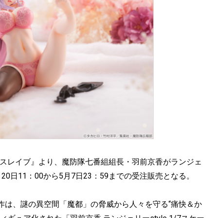
のスレイブ』より、魔防隊七番組組長・羽前京香がランジェ
月20日11：00から5月7日23：59までの受注販売となる。
作は、謎の異空間「魔都」の脅威から人々を守る“痛快＆か