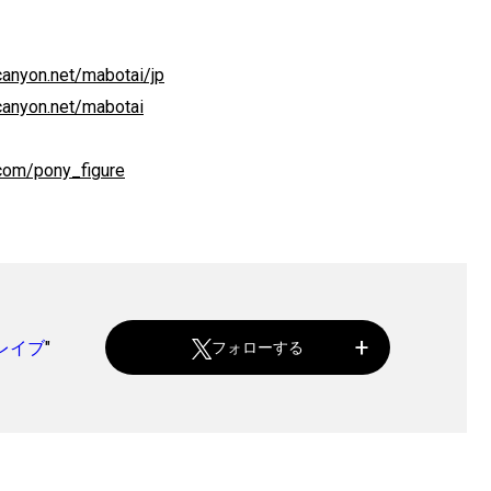
ycanyon.net/mabotai/jp
ycanyon.net/mabotai
r.com/pony_figure
レイブ
"
フォローする