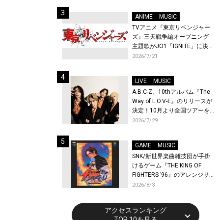
始！
ANIME
MUSIC
TVアニメ『東京リベンジャー
ズ』三天戦争編オープニング
主題歌がJO1「IGNITE」に決
定！メンバー全員から喜びと
2026/7/21
作品への想いあふれるコメン
トが到着！9月に東京・大阪で
LIVE
MUSIC
先行上映会を開催！
A.B.C-Z、10thアルバム『The
Way of L.O.V-E』のリリースが
決定！10月より全国ツアーを
開催！
2026/7/29
GAME
MUSIC
SNK/新世界楽曲雑技団が手掛
けるゲーム『THE KING OF
FIGHTERS ’96』のアレンジサ
ウンドトラックが配信開始！
2026/8/3
アクセスランキング
TOP 10を見る