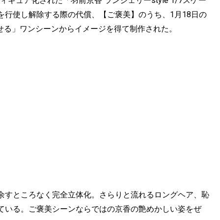
ュア化された「羽前京香 ランジェリーstyle 1/7スケー
を行使し解除する際の代償、【ご褒美】のうち、1月18日の
脱がせる」ワンシーンからイメージを得て制作された。
余すところなく完全立体化。さらりと流れるロングヘア、恥
ている。ご褒美シーンならではの京香の艶めかしい姿をぜ