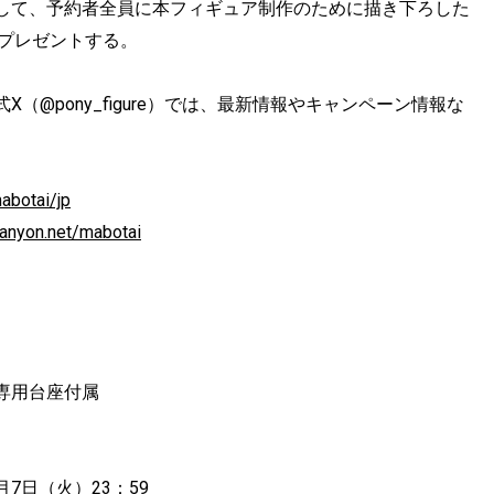
して、予約者全員に本フィギュア制作のために描き下ろした
をプレゼントする。
@pony_figure）では、最新情報やキャンペーン情報な
mabotai/jp
canyon.net/mabotai
・専用台座付属
月7日（火）23：59