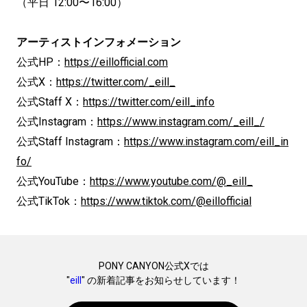
（平日 12:00〜16:00）
アーティストインフォメーション
公式HP：
https://eillofficial.com
公式X：
https://twitter.com/_eill_
公式Staff X：
https://twitter.com/eill_info
公式Instagram：
https://www.instagram.com/_eill_/
公式Staff Instagram：
https://www.instagram.com/eill_in
fo/
公式YouTube：
https://www.youtube.com/@_eill_
公式TikTok：
https://www.tiktok.com/@eillofficial
PONY CANYON公式Xでは
"
eill
" の新着記事をお知らせしています！