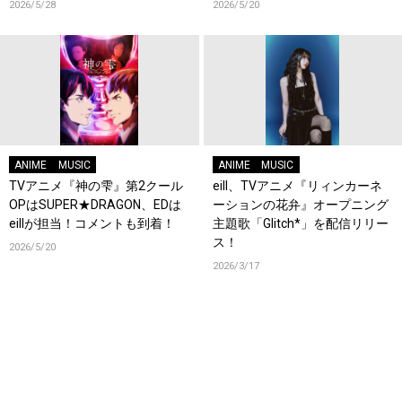
2026/5/28
2026/5/20
ANIME
MUSIC
ANIME
MUSIC
TVアニメ『神の雫』第2クール
eill、TVアニメ『リィンカーネ
OPはSUPER★DRAGON、EDは
ーションの花弁』オープニング
eillが担当！コメントも到着！
主題歌「Glitch*」を配信リリー
ス！
2026/5/20
2026/3/17