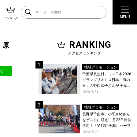
MENU
ランキング
RANKING
・原
アクセスランキング
地域プロモーション
送る
千葉県長生村、ミス日本2026
グランプリ＆ミス日本「海の
日」の野口絵子さんが 千葉県
唯一の村・長生村で地引網を
2026/7/31
体験！
地域プロモーション
長野県千曲市、小平奈緒さん
をゲストに迎え11月22日開催
決定！「第12回千曲川ハーフ
マラソン」エントリー受付開
2026/7/23