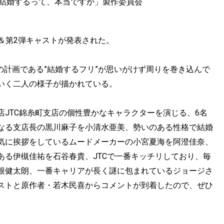
「結婚するって、本当ですか」製作委員会
V＆第2弾キャストが発表された。
の計画である”結婚するフリ”が思いがけず周りを巻き込んで
いく二人の様子が描かれている。
JTC錦糸町支店の個性豊かなキャラクターを演じる、6名
なる支店長の黒川麻子を小清水亜美、勢いのある性格で結婚
気に挨拶をしているムードメーカーの小宮夏海を阿澄佳奈、
ある伊槻佳祐を石谷春貴、JTCで一番キッチリしており、毎
根健太朗、一番キャリアが長く謎に包まれているジョージさ
ストと原作者・若木民喜からコメントが到着したので、ぜひ