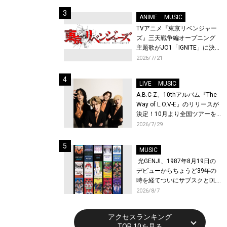
始！
ANIME
MUSIC
TVアニメ『東京リベンジャー
ズ』三天戦争編オープニング
主題歌がJO1「IGNITE」に決
定！メンバー全員から喜びと
2026/7/21
作品への想いあふれるコメン
トが到着！9月に東京・大阪で
LIVE
MUSIC
先行上映会を開催！
A.B.C-Z、10thアルバム『The
Way of L.O.V-E』のリリースが
決定！10月より全国ツアーを
開催！
2026/7/29
MUSIC
光GENJI、1987年8月19日の
デビューからちょうど39年の
時を経てついにサブスクとDL
配信が解禁！
2026/8/7
アクセスランキング
TOP 10を見る