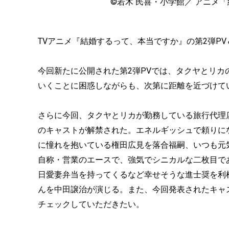
©若木 民喜・小学館／ アニメ
TVアニメ『結婚するって、本当ですか』の第2弾P
今回新たに公開された第2弾PVでは、タクヤとリカ
いくことに困惑しながらも、次第に距離を近づけて
さらに今回、タクヤとリカが勤務している旅行代理店
のキャストが解禁された。エネルギッシュで頼りに
に憧れを抱いている権田広見を落合福嗣、いつも元
自称・営業のエースで、強気でシニカルな二枚目で
日愛妻弁当を持ってくるなど幸せそうな進士奨を利
んを中田譲治が演じる。また、今回発表されたキャ
チェックしていただきたい。