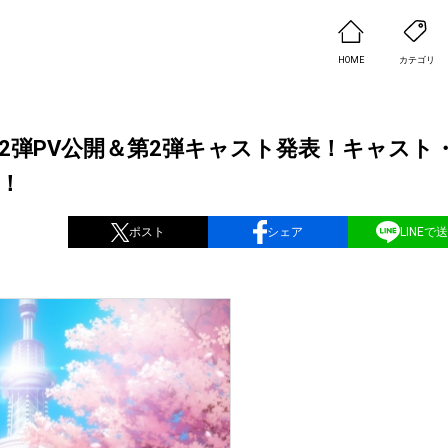
HOME
カテゴリ
2弾PV公開＆第2弾キャスト発表！キャスト
定！
ポスト
シェア
LINEで