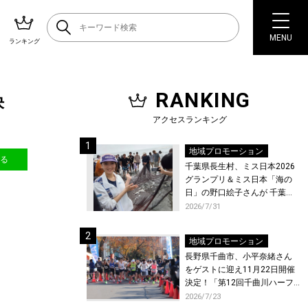
MENU
ランキング
RANKING
決
アクセスランキング
地域プロモーション
送る
千葉県長生村、ミス日本2026
グランプリ＆ミス日本「海の
日」の野口絵子さんが 千葉県
唯一の村・長生村で地引網を
2026/7/31
体験！
地域プロモーション
長野県千曲市、小平奈緒さん
をゲストに迎え11月22日開催
決定！「第12回千曲川ハーフ
マラソン」エントリー受付開
2026/7/23