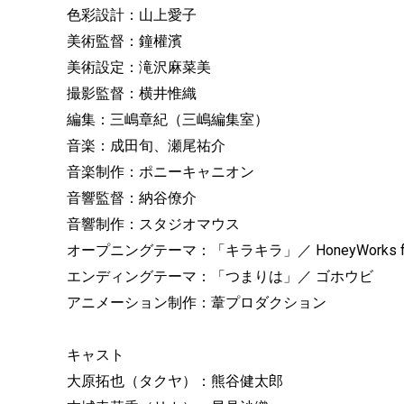
色彩設計：山上愛子
美術監督：鐘權濱
美術設定：滝沢麻菜美
撮影監督：横井惟織
編集：三嶋章紀（三嶋編集室）
音楽：成田旬、瀬尾祐介
音楽制作：ポニーキャニオン
音響監督：納谷僚介
音響制作：スタジオマウス
オープニングテーマ：「キラキラ」／ HoneyWorks 
エンディングテーマ：「つまりは」／ ゴホウビ
アニメーション制作：葦プロダクション
キャスト
大原拓也（タクヤ）：熊谷健太郎