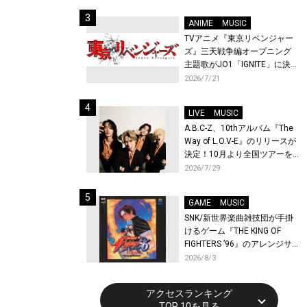
始！
ANIME
MUSIC
TVアニメ『東京リベンジャー
ズ』三天戦争編オープニング
主題歌がJO1「IGNITE」に決
定！メンバー全員から喜びと
2026/7/21
作品への想いあふれるコメン
トが到着！9月に東京・大阪で
LIVE
MUSIC
先行上映会を開催！
A.B.C-Z、10thアルバム『The
Way of L.O.V-E』のリリースが
決定！10月より全国ツアーを
開催！
2026/7/29
GAME
MUSIC
SNK/新世界楽曲雑技団が手掛
けるゲーム『THE KING OF
FIGHTERS ’96』のアレンジサ
ウンドトラックが配信開始！
2026/8/3
アクセスランキング
TOP 10を見る