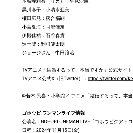
本城寺莉香（リカ）：早見沙織
黒川麻子：小清水亜美
権田広見：落合福嗣
小宮夏海：阿澄佳奈
伊槻佳祐：石谷春貴
進士奨：利根健太朗
ジョージさん：中田譲治
TVアニメ「結婚するって、本当ですか」公式サイ
TVアニメ公式X（旧Twitter）：
https://twitter.com/
©若木 民喜・小学館／ アニメ「結婚するって、本
ゴホウビ ワンマンライブ情報
公演名：GOHOBI ONEMAN LIVE「ゴホウビクア
日程：2024年11月15日(金)