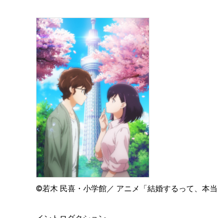
©若木 民喜・小学館／ アニメ「結婚するって、本