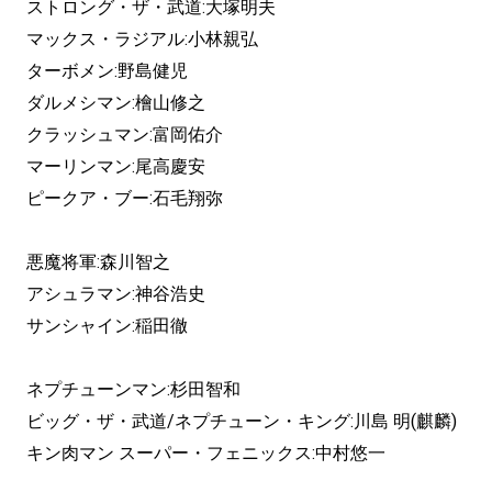
ストロング・ザ・武道:大塚明夫
マックス・ラジアル:小林親弘
ターボメン:野島健児
ダルメシマン:檜山修之
クラッシュマン:富岡佑介
マーリンマン:尾高慶安
ピークア・ブー:石毛翔弥
悪魔将軍:森川智之
アシュラマン:神谷浩史
サンシャイン:稲田徹
ネプチューンマン:杉田智和
ビッグ・ザ・武道/ネプチューン・キング:川島 明(麒麟)
キン肉マン スーパー・フェニックス:中村悠一