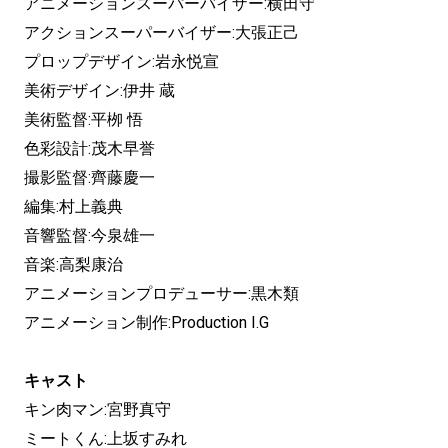
アニメーションスーパーバイザー:横田守
アクションスーパーバイザー:大張正己
プロップデザイン:岩永悦宣
美術デザイン:伊井 蔵
美術監督:平栁 悟
色彩設計:茂木早誉
撮影監督:齊藤慶一
編集:村上義典
音響監督:今泉雄一
音楽:高梨康治
アニメーションプロデューサー:黒木類
アニメーション制作:Production I.G
キャスト
キン肉マン:宮野真守
ミートくん:上坂すみれ