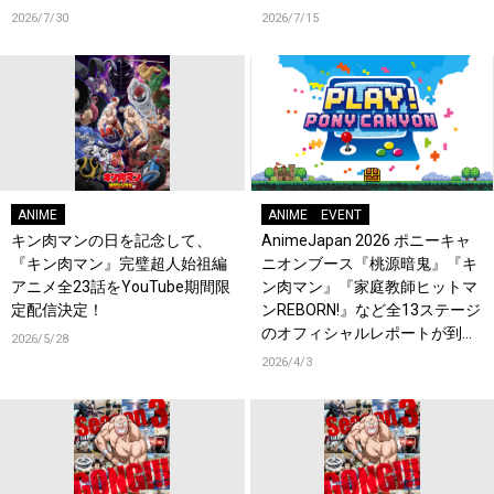
でかしこいお歌をぜひお楽しみ
2026/7/30
2026/7/15
にっ！」
ANIME
ANIME
EVENT
キン肉マンの日を記念して、
AnimeJapan 2026 ポニーキャ
『キン肉マン』完璧超人始祖編
ニオンブース『桃源暗鬼』『キ
アニメ全23話をYouTube期間限
ン肉マン』『家庭教師ヒットマ
定配信決定！
ンREBORN!』など全13ステージ
のオフィシャルレポートが到
2026/5/28
着！
2026/4/3