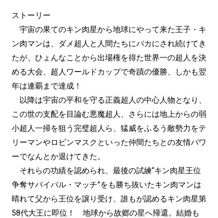
ストーリー
宇宙の果てのキン肉星から地球にやって来た王子・キ
ン肉マンは、ダメ超人と人間たちにバカにされ続けてき
たが、ひょんなことから出場権を得た世界一の超人を決
める大会、超人ワールドカップで奇蹟の優勝、しかも翌
年は連覇まで達成！
以降は宇宙の平和を守る正義超人の中心人物となり、
この世の支配を目論む悪魔超人、さらには地上からの弱
小超人一掃を狙う完璧超人ら、猛威をふるう敵勢力をテ
リーマンやロビンマスクといった仲間たちとの友情パワ
ーでなんとか退けてきた。
それらの功績を認められ、最後の試練“キン肉星王位
争奪サバイバル・マッチ”をも勝ち抜いたキン肉マンは
晴れて父から王位を譲り受け、誰もが認めるキン肉星第
58代大王に即位！ 地球から故郷の星へ帰還。結婚も