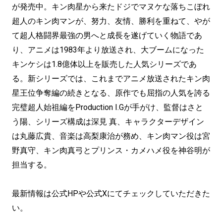
が発売中。キン肉星から来たドジでマヌケな落ちこぼれ
超人のキン肉マンが、努力、友情、勝利を重ねて、やが
て超人格闘界最強の男へと成長を遂げていく物語であ
り、アニメは1983年より放送され、大ブームになった
キンケシは1.8億体以上を販売した人気シリーズであ
る。新シリーズでは、これまでアニメ放送されたキン肉
星王位争奪編の続きとなる、原作でも屈指の人気を誇る
完璧超人始祖編をProduction I.Gが手がけ、監督はさと
う陽、シリーズ構成は深見 真、キャラクターデザイン
は丸藤広貴、音楽は高梨康治が務め、キン肉マン役は宮
野真守、キン肉真弓とプリンス・カメハメ役を神谷明が
担当する。
最新情報は公式HPや公式Xにてチェックしていただきた
い。