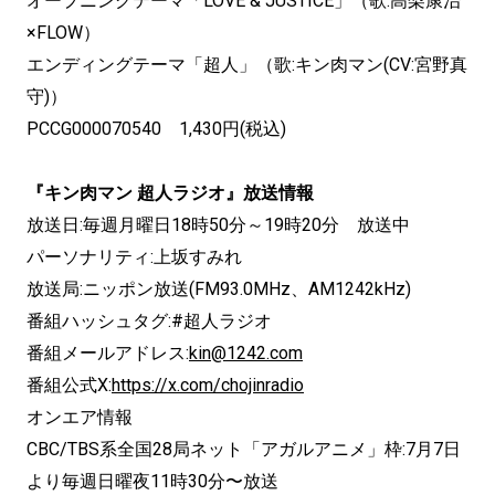
オープニングテーマ「LOVE & JUSTICE」（歌:高梨康治
×FLOW）
エンディングテーマ「超人」（歌:キン肉マン(CV:宮野真
守)）
PCCG000070540 1,430円(税込)
『キン肉マン 超人ラジオ』放送情報
放送日:毎週月曜日18時50分～19時20分 放送中
パーソナリティ:上坂すみれ
放送局:ニッポン放送(FM93.0MHz、AM1242kHz)
番組ハッシュタグ:#超人ラジオ
番組メールアドレス:
kin@1242.com
番組公式X:
https://x.com/chojinradio
オンエア情報
CBC/TBS系全国28局ネット「アガルアニメ」枠:7月7日
より毎週日曜夜11時30分〜放送