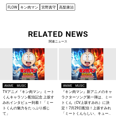
FLOW
キン肉マン
宮野真守
高梨康治
RELATED NEWS
関連ニュース
ANIME
MUSIC
ANIME
MUSIC
TVアニメ『キン肉マン』ミート
『キン肉マン』新アニメのキャ
くんキャラソン配信記念 上坂す
ラクターソング第一弾は、ミー
みれインタビュー到着！「ミー
トくん（CV上坂すみれ）に決
トくんの魅力をたっぷり感じ
定！7月29日配信！上坂すみれ
て」
「ミートくんらしい、キュート