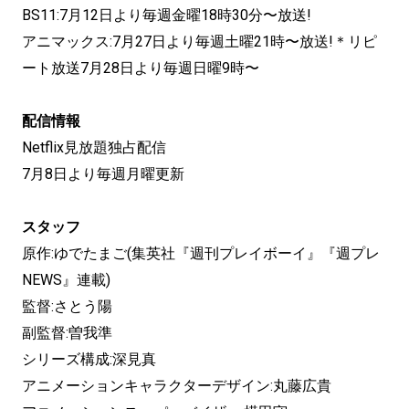
BS11:7月12日より毎週金曜18時30分〜放送!
アニマックス:7月27日より毎週土曜21時〜放送!＊リピ
ート放送7月28日より毎週日曜9時〜
配信情報
Netflix見放題独占配信
7月8日より毎週月曜更新
スタッフ
原作:ゆでたまご(集英社『週刊プレイボーイ』『週プレ
NEWS』連載)
監督:さとう陽
副監督:曽我準
シリーズ構成:深見真
アニメーションキャラクターデザイン:丸藤広貴