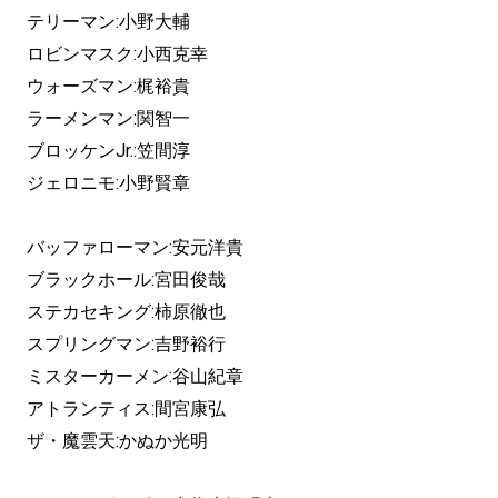
テリーマン:小野大輔
ロビンマスク:小西克幸
ウォーズマン:梶裕貴
ラーメンマン:関智一
ブロッケンJr.:笠間淳
ジェロニモ:小野賢章
バッファローマン:安元洋貴
ブラックホール:宮田俊哉
ステカセキング:柿原徹也
スプリングマン:吉野裕行
ミスターカーメン:谷山紀章
アトランティス:間宮康弘
ザ・魔雲天:かぬか光明