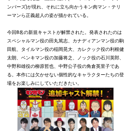
ンバーズ)が現れ、それに立ち向かうキン肉マン・テリ
ーマンら正義超人の姿が描かれている。
今回8名の新規キャストが解禁された。発表されたのは
スペシャルマン役の田丸篤志、カナディアンマン役の駒
田航、タイルマン役の稲岡晃大、カレクック役の利根健
太朗、ベンキマン役の加藤将之、ノック役の石川英郎、
中野和雄役の柳原哲也、中野公子役の角倉英里子であ
る。本作には欠かせない個性的なキャラクターたちの登
場をお楽しみにしていただきたい。