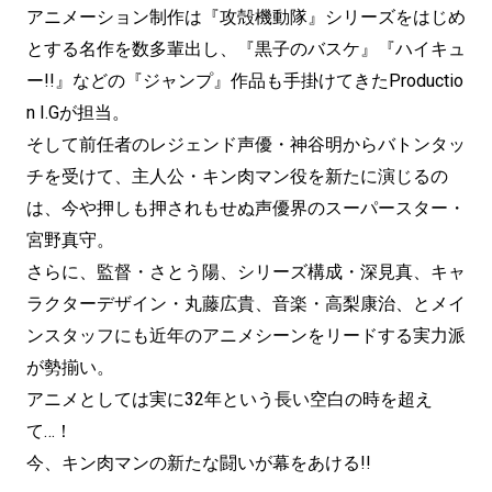
アニメーション制作は『攻殻機動隊』シリーズをはじめ
とする名作を数多輩出し、『黒子のバスケ』『ハイキュ
ー!!』などの『ジャンプ』作品も手掛けてきたProductio
n I.Gが担当。
そして前任者のレジェンド声優・神谷明からバトンタッ
チを受けて、主人公・キン肉マン役を新たに演じるの
は、今や押しも押されもせぬ声優界のスーパースター・
宮野真守。
さらに、監督・さとう陽、シリーズ構成・深見真、キャ
ラクターデザイン・丸藤広貴、音楽・高梨康治、とメイ
ンスタッフにも近年のアニメシーンをリードする実力派
が勢揃い。
アニメとしては実に32年という長い空白の時を超え
て…！
今、キン肉マンの新たな闘いが幕をあける!!