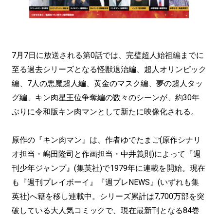
7月7日に放送される第0話では、完璧超人始祖編までに
至る過去シリーズとなる怪獣退治編、超人オリンピック
編、7人の悪魔超人編、黄金のマスク編、夢の超人タッ
グ編、キン肉星王位争奪編の数々のシーンが、約30年
ぶりに令和版キン肉マンとして新たに映像化される。
原作の『キン肉マン』は、作者ゆでたまご(原作シナリ
オ担当・嶋田隆司と作画担当・中井義則)によって『週
刊少年ジャンプ』(集英社)で1979年に連載を開始。現在
も『週刊プレイボーイ』『週プレNEWS』(いずれも集
英社)へ籍を移し連載中。シリーズ累計は7,700万部を突
破している大人気コミックで、現在最新刊となる84巻