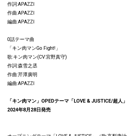
作詞:APAZZI
作曲:APAZZI
編曲:APAZZI
0話テーマ曲
「キン肉マンGo Fight!」
歌:キン肉マン(CV:宮野真守)
作詞:森雪之丞
作曲:芹潭廣明
編曲:APAZZI
「キン肉マン」OPEDテーマ「LOVE & JUSTICE/超人」
2024年8月28日発売