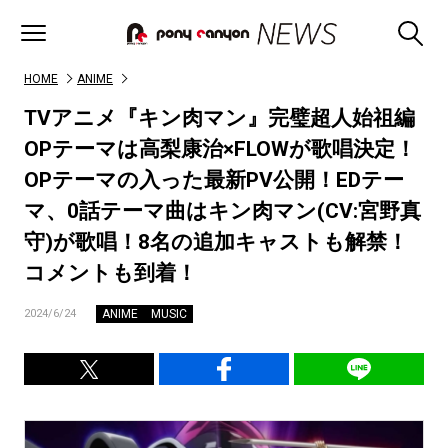
HOME
ANIME
TVアニメ『キン肉マン』完璧超人始祖編
OPテーマは高梨康治×FLOWが歌唱決定！
OPテーマの入った最新PV公開！EDテー
マ、0話テーマ曲はキン肉マン(CV:宮野真
守)が歌唱！8名の追加キャストも解禁！
コメントも到着！
ANIME
MUSIC
2024/6/24