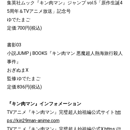
集英社ムック『キン肉マン』ジャンプ vol.5「原作生誕4
5周年＆TVアニメ放送」記念号
ゆでたまご
定価:700円(税込)
書影03
小説JUMP j BOOKS『キン肉マン 悪魔超人熱海旅行殺人
事件』
おぎぬまX
監修:ゆでたまご
定価:836円(税込)
『キン肉マン』インフォメーション
TVアニメ『キン肉マン』完璧超人始祖編公式サイト:
htt
ps://kin29man-anime.com
TVアニメ『キン肉マン』完璧超人始祖編公式X:
https://t