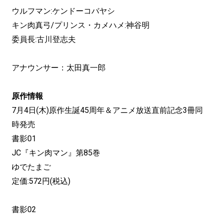
ウルフマン:ケンドーコバヤシ
キン肉真弓/プリンス・カメハメ:神谷明
委員長:古川登志夫
アナウンサー：太田真一郎
原作情報
7月4日(木)原作生誕45周年＆アニメ放送直前記念3冊同
時発売
書影01
JC『キン肉マン』第85巻
ゆでたまご
定価:572円(税込)
書影02