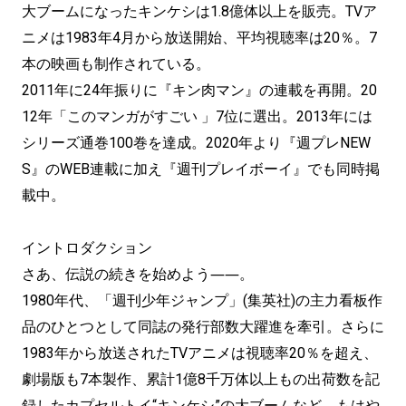
大ブームになったキンケシは1.8億体以上を販売。TVア
ニメは1983年4月から放送開始、平均視聴率は20％。7
本の映画も制作されている。
2011年に24年振りに『キン肉マン』の連載を再開。20
12年「このマンガがすごい 」7位に選出。2013年には
シリーズ通巻100巻を達成。2020年より『週プレNEW
S』のWEB連載に加え『週刊プレイボーイ』でも同時掲
載中。
イントロダクション
さあ、伝説の続きを始めよう――。
1980年代、「週刊少年ジャンプ」(集英社)の主力看板作
品のひとつとして同誌の発行部数大躍進を牽引。さらに
1983年から放送されたTVアニメは視聴率20％を超え、
劇場版も7本製作、累計1億8千万体以上もの出荷数を記
録したカプセルトイ“キンケシ”の大ブームなど、もはや