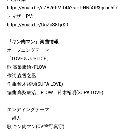
https://youtu.be/uZB76FMtf4A?si=T-NNfiOR3gund5f7
ティザーPV:
https://youtu.be/UoZcS8LjrK0
『キン肉マン』楽曲情報
オープニングテーマ
「LOVE & JUSTICE」
歌:高梨康治×FLOW
作詞:森雪之丞
作曲:鈴木裕明(SUPA LOVE)
編曲:高梨康治、FLOW、鈴木裕明(SUPA LOVE)
エンディングテーマ
「超人」
歌:キン肉マン(CV:宮野真守)