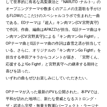
して世界的に有名な高梨康治と『NARUTO -ナルト-』の
オープニングテーマや数多くのアニメの主題歌を手がけ
るFLOWのここだけのスペシャルコラボで生まれた一曲
である。EDテーマは『超人』キン肉マン(CV:宮野真守)
で作詞、作曲、編曲はAPAZZIが担当。0話テーマ曲はキ
ン肉マン(CV:宮野真守)による『キン肉マンGo Fight!』。
OPテーマ曲と0話テーマ曲の作詞は森雪之丞が担当して
いる。さらに、オリジナルの『キン肉マンGo Fight!』を
担当する串田アキラからコメントが届き、「宮野くん、
応援するよ!Go Fight!」と宮野真守への継承する期待と
喜びを語った。
いずれの曲もぜひお楽しみにしていただきたい。
OPテーマが入った最新のPVも公開された。本PVでは、
平和が訪れた地球に、新たな脅威となるストロング・
ザ・武道ら完璧・無量大数軍(パーフェクト・ラージナ