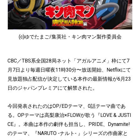
(c)ゆでたまご/集英社・キン肉マン製作委員会
CBC／TBS系全国28局ネット「アガルアニメ」枠にて7
月7日より毎週日曜夜11時30分〜放送開始、Netflixにて
見放題独占配信が決定している本作の最新情報が6月23
日のジャパンプレミアにて解禁された。
今回発表されたのはOP/EDテーマ、0話テーマ曲であ
る。OPテーマは高梨康治×FLOWが歌う『LOVE & JUSTI
CE』。本曲は本作の劇伴も担当し、PRIDE、Dynamite!
のテーマ、『NARUTO -ナルト- 』シリーズの作曲家と