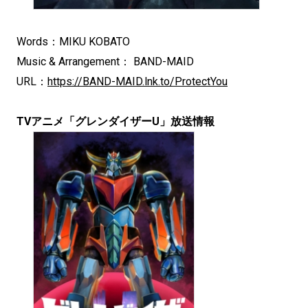
Words：MIKU KOBATO
Music & Arrangement： BAND-MAID
URL：
https://BAND-MAID.lnk.to/ProtectYou
TVアニメ「グレンダイザーU」放送情報