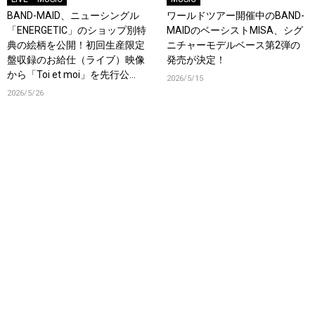
BAND-MAID、ニューシングル
ワールドツアー開催中のBAND-
「ENERGETIC」のショップ別特
MAIDのベーシストMISA、シグ
典の絵柄を公開！初回生産限定
ニチャーモデルベース第2弾の
盤収録のお給仕（ライブ）映像
発売が決定！
から「Toi et moi」を先行公
2026/5/15
開！
2026/5/26