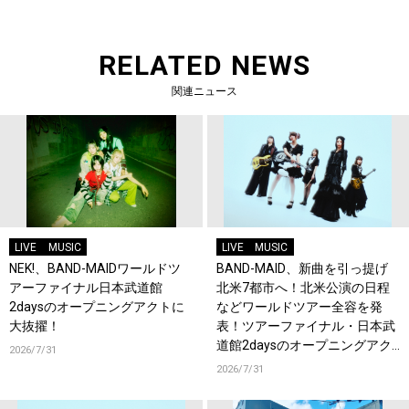
RELATED NEWS
関連ニュース
LIVE
MUSIC
LIVE
MUSIC
NEK!、BAND-MAIDワールドツ
BAND-MAID、新曲を引っ提げ
アーファイナル日本武道館
北米7都市へ！北米公演の日程
2daysのオープニングアクトに
などワールドツアー全容を発
大抜擢！
表！ツアーファイナル・日本武
道館2daysのオープニングアク
2026/7/31
トにNEK!が決定！
2026/7/31