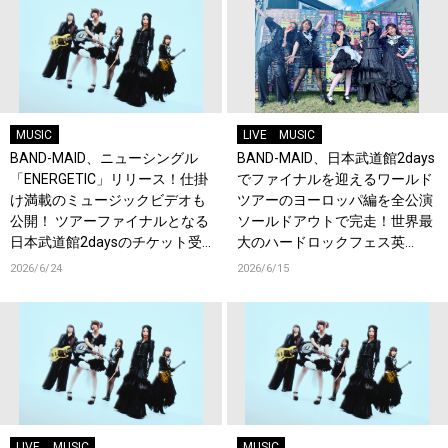
MUSIC
LIVE
MUSIC
BAND-MAID、ニューシングル
BAND-MAID、日本武道館2days
「ENERGETIC」リリース！仕掛
でファイナルを迎えるワールド
け満載のミュージックビデオも
ツアーのヨーロッパ編を全公演
公開！ ツアーファイナルとなる
ソールドアウトで完走！世界最
日本武道館2daysのチケット受
大のハードロックフェス英
付もスタート！
『Download Festival』でも熱
2026/6/24
2026/6/15
狂！
LIVE
MUSIC
MUSIC