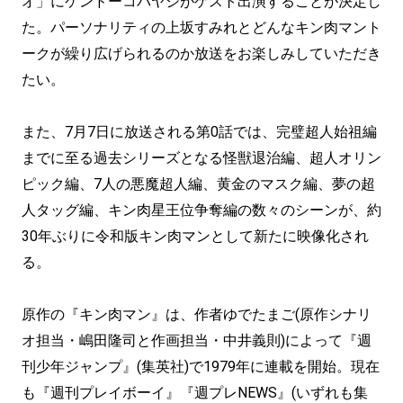
オ」にケンドーコバヤシがゲスト出演することが決定し
た。パーソナリティの上坂すみれとどんなキン肉マント
ークが繰り広げられるのか放送をお楽しみしていただき
たい。
また、7月7日に放送される第0話では、完璧超人始祖編
までに至る過去シリーズとなる怪獣退治編、超人オリン
ピック編、7人の悪魔超人編、黄金のマスク編、夢の超
人タッグ編、キン肉星王位争奪編の数々のシーンが、約
30年ぶりに令和版キン肉マンとして新たに映像化され
る。
原作の『キン肉マン』は、作者ゆでたまご(原作シナリ
オ担当・嶋田隆司と作画担当・中井義則)によって『週
刊少年ジャンプ』(集英社)で1979年に連載を開始。現在
も『週刊プレイボーイ』『週プレNEWS』(いずれも集