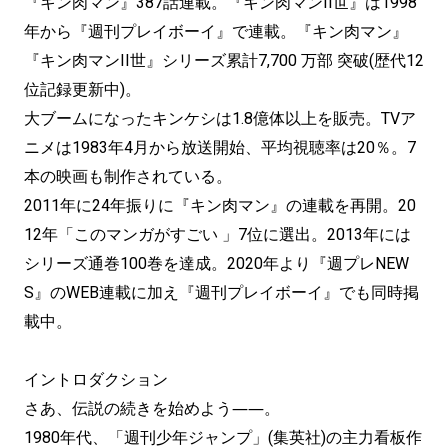
『キン肉マン』387話連載。『キン肉マンII世』は1998
年から『週刊プレイボーイ』で連載。『キン肉マン』
『キン肉マンII世』シリーズ累計7,700 万部 突破(歴代12
位記録更新中)。
大ブームになったキンケシは1.8億体以上を販売。TVア
ニメは1983年4月から放送開始、平均視聴率は20％。7
本の映画も制作されている。
2011年に24年振りに『キン肉マン』の連載を再開。20
12年「このマンガがすごい 」7位に選出。2013年には
シリーズ通巻100巻を達成。2020年より『週プレNEW
S』のWEB連載に加え『週刊プレイボーイ』でも同時掲
載中。
イントロダクション
さあ、伝説の続きを始めよう――。
1980年代、「週刊少年ジャンプ」(集英社)の主力看板作