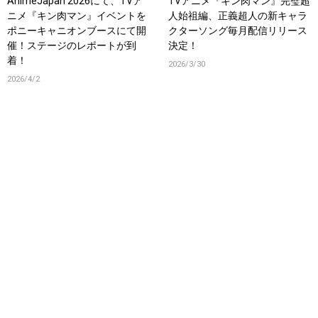
AnimeJapan 2026にて、TVア
TVアニメ『キン肉マン』完璧超
ニメ『キン肉マン』イベントを
人始祖編、正義超人の新キャラ
ポニーキャニオンブースにて開
クターソング毎月配信リリース
催！ステージのレポートが到
決定！
着！
2026/3/30
2026/4/2