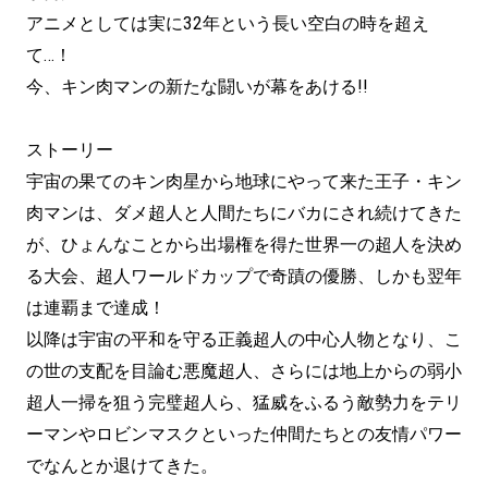
アニメとしては実に32年という長い空白の時を超え
て…！
今、キン肉マンの新たな闘いが幕をあける!!
ストーリー
宇宙の果てのキン肉星から地球にやって来た王子・キン
肉マンは、ダメ超人と人間たちにバカにされ続けてきた
が、ひょんなことから出場権を得た世界一の超人を決め
る大会、超人ワールドカップで奇蹟の優勝、しかも翌年
は連覇まで達成！
以降は宇宙の平和を守る正義超人の中心人物となり、こ
の世の支配を目論む悪魔超人、さらには地上からの弱小
超人一掃を狙う完璧超人ら、猛威をふるう敵勢力をテリ
ーマンやロビンマスクといった仲間たちとの友情パワー
でなんとか退けてきた。