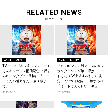
RELATED NEWS
関連ニュース
ANIME
MUSIC
ANIME
MUSIC
TVアニメ『キン肉マン』ミート
『キン肉マン』新アニメのキャ
くんキャラソン配信記念 上坂す
ラクターソング第一弾は、ミー
みれインタビュー到着！「ミー
トくん（CV上坂すみれ）に決
トくんの魅力をたっぷり感じ
定！7月29日配信！上坂すみれ
て」
「ミートくんらしい、キュート
でかしこいお歌をぜひお楽しみ
2026/7/30
2026/7/15
にっ！」