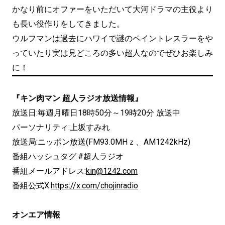
かなり前にオファーをいただいて大河ドラマの主役より
も長い役作りをしてきました。
ウルフマンは過去にハワイで謎のペイントレスラーをや
っていたり実は見どころの多い超人なのでぜひお楽しみ
に！
『キン肉マン 超人ラジオ放送情報』
放送日:毎週月曜日18時50分～19時20分 放送中
パーソナリティ:上坂すみれ
放送局:ニッポン放送(FM93.0MHｚ、AM1242kHz)
番組ハッシュタグ:#超人ラジオ
番組メールアドレス:
kin@1242.com
番組公式X:
https://x.com/chojinradio
オンエア情報