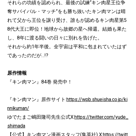
それらの功績を認められ、最後の試練“キン肉星王位争
奪サバイバル・マッチ”をも勝ち抜いたキン肉マンは晴
れて父から王位を譲り受け、誰もが認めるキン肉星第5
8代大王に即位！地球から故郷の星へ帰還。結婚も果た
し、8年に渡る闘いの日々に別れを告げた。
それから約1年半後。全宇宙は平和に包まれていたはず
であったのだが…!?
原作情報
『キン肉マン』84巻 発売中！
『キン肉マン』原作サイト:
https://wpb.shueisha.co.jp/ki
nnikuman/
ゆでたまご嶋田隆司先生公式X:
https://twitter.com/yude_
shimada
【公式】キン肉マン漫画スタッフ(集英社) X:
https://twitt