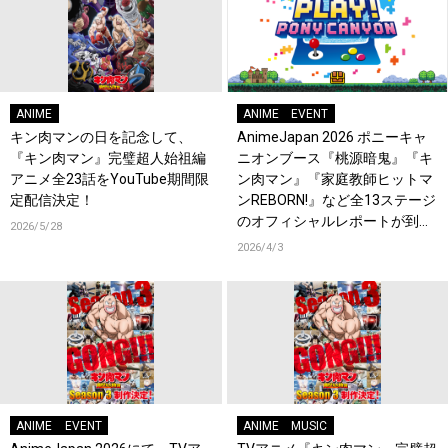
ANIME
ANIME
EVENT
キン肉マンの日を記念して、
AnimeJapan 2026 ポニーキャ
『キン肉マン』完璧超人始祖編
ニオンブース『桃源暗鬼』『キ
アニメ全23話をYouTube期間限
ン肉マン』『家庭教師ヒットマ
定配信決定！
ンREBORN!』など全13ステージ
のオフィシャルレポートが到
2026/5/28
着！
2026/4/3
ANIME
EVENT
ANIME
MUSIC