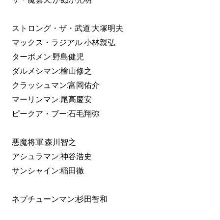
ストロング・ザ・武道:大塚明夫
マックス・ラジアル:小林親弘
ターボメン:野島健児
ダルメシマン:檜山修之
クラッシュマン:富岡佑介
マーリンマン:尾高慶安
ピークア・ブー:石毛翔弥
悪魔将軍:森川智之
アシュラマン:神谷浩史
サンシャイン:稲田徹
ネプチューンマン:杉田智和