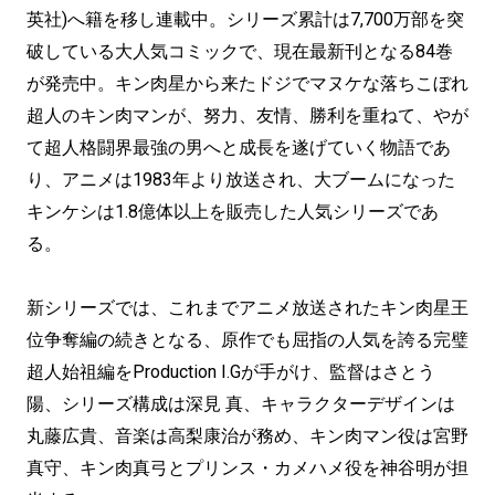
英社)へ籍を移し連載中。シリーズ累計は7,700万部を突
破している大人気コミックで、現在最新刊となる84巻
が発売中。キン肉星から来たドジでマヌケな落ちこぼれ
超人のキン肉マンが、努力、友情、勝利を重ねて、やが
て超人格闘界最強の男へと成長を遂げていく物語であ
り、アニメは1983年より放送され、大ブームになった
キンケシは1.8億体以上を販売した人気シリーズであ
る。
新シリーズでは、これまでアニメ放送されたキン肉星王
位争奪編の続きとなる、原作でも屈指の人気を誇る完璧
超人始祖編をProduction I.Gが手がけ、監督はさとう
陽、シリーズ構成は深見 真、キャラクターデザインは
丸藤広貴、音楽は高梨康治が務め、キン肉マン役は宮野
真守、キン肉真弓とプリンス・カメハメ役を神谷明が担