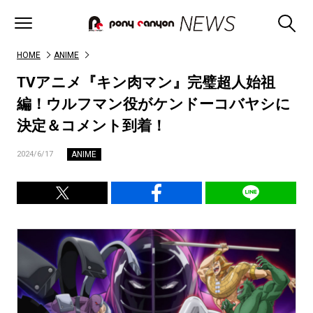
HOME
ANIME
TVアニメ『キン肉マン』完璧超人始祖
編！ウルフマン役がケンドーコバヤシに
決定＆コメント到着！
ANIME
2024/6/17