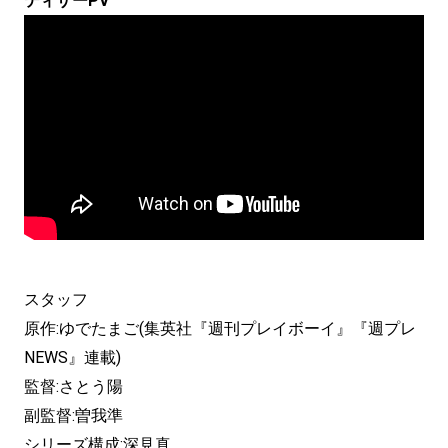
ティザーPV
スタッフ
原作:ゆでたまご(集英社『週刊プレイボーイ』『週プレ
NEWS』連載)
監督:さとう陽
副監督:曽我準
シリーズ構成:深見真