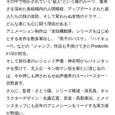
その中で明かされていく“超人”という種のルーツ、重厚
さを深めた各組織内の人間模様、アップデートされた超
人たちの技の攻防、そして変わらぬ友情のドラマ…。
どんな者にも心に闘う理由がある！
アニメーション制作は『攻殻機動隊』シリーズをはじめ
とする名作を数多輩出し、『黒子のバスケ』『ハイキュ
ー!!』などの『ジャンプ』作品も手掛けてきたProductio
n I.Gが担当。
そして前任者のレジェンド声優・神谷明からバトンタッ
チを受けて、主人公・キン肉マン役を新たに演じるの
は、今や押しも押されもせぬ声優界のスーパースター・
宮野真守。
さらに、監督・さとう陽、シリーズ構成・深見真、キャ
ラクターデザイン・丸藤広貴、音楽・高梨康治、とメイ
ンスタッフにも近年のアニメシーンをリードする実力派
が勢揃い。