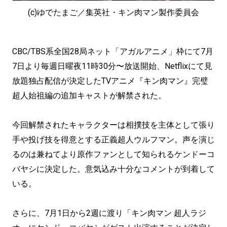
(c)ゆでたまご／集英社・キン肉マン製作委員会
CBC/TBS系全国28局ネット「アガルアニメ」枠にて7月
7日より毎週日曜夜11時30分〜放送開始、Netflixにて見
放題独占配信が決定したTVアニメ『キン肉マン』完璧
超人始祖編の追加キャストが解禁された。
今回解禁されたキャラクターは相撲技を主体として張り
手や投げ技を得意とする正義超人ウルフマン。声を演じ
るのは兼ねてより原作ファンとして知られるケンドーコ
バヤシに決定した。意気込み十分なコメントが到着して
いる。
さらに、7月1日から2週に渡り「キン肉マン 超人ラジ