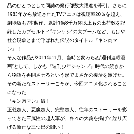
品のひとつとして同誌の発行部数大躍進を牽引。さらに
1983年から放送されたTVアニメは視聴率20％を超え、
劇場版も7本製作、累計1億8千万体以上もの出荷数を記
録したカプセルトイ“キンケシ”の大ブームなど、もはや
社会現象とまで呼ばれた伝説のタイトル『キン肉マ
ン』！
そんな作品が2011年11月、当時と変わらぬ“週刊連載漫
画”として、しかも『週刊少年ジャンプ』時代の続きか
ら物語を再開させるという形でまさかの復活を遂げた。
その新たなストーリーこそが、今回アニメ化されること
になった
『キン肉マン』編！
正義超人、悪魔超人、完璧超人、往年のストーリーを彩
ってきた三属性の超人軍が、各々の大義を掲げて繰り広
げる新たな三つ巴の闘い！