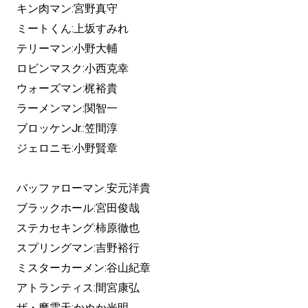
キン肉マン:宮野真守
ミートくん:上坂すみれ
テリーマン:小野大輔
ロビンマスク:小西克幸
ウォーズマン:梶裕貴
ラーメンマン:関智一
ブロッケンJr.:笠間淳
ジェロニモ:小野賢章
バッファローマン.安元洋貴
ブラックホール:宮田俊哉
ステカセキング:柿原徹也
スプリングマン:吉野裕行
ミスターカーメン:谷山紀章
アトランティス:間宮康弘
ザ・魔雲天:かぬか光明