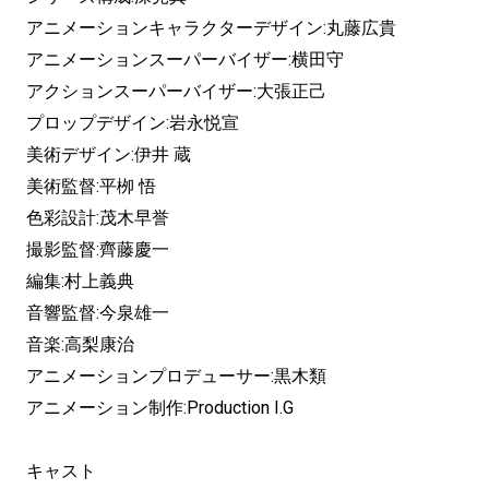
アニメーションキャラクターデザイン:丸藤広貴
アニメーションスーパーバイザー:横田守
アクションスーパーバイザー:大張正己
プロップデザイン:岩永悦宣
美術デザイン:伊井 蔵
美術監督:平栁 悟
色彩設計:茂木早誉
撮影監督:齊藤慶一
編集:村上義典
音響監督:今泉雄一
音楽:高梨康治
アニメーションプロデューサー:黒木類
アニメーション制作:Production I.G
キャスト