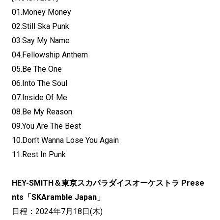
01.Money Money
02.Still Ska Punk
03.Say My Name
04.Fellowship Anthem
05.Be The One
06.Into The Soul
07.Inside Of Me
08.Be My Reason
09.You Are The Best
10.Don’t Wanna Lose You Again
11.Rest In Punk
HEY-SMITH＆東京スカパラダイスオーケストラ Prese
nts「SKAramble Japan」
日程：2024年7月18日(木)