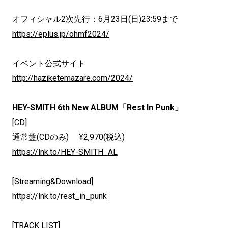
オフィシャル2次先行：6月23日(日)23:59まで
https://eplus.jp/ohmf2024/
イベント公式サイト
http://haziketemazare.com/2024/
HEY-SMITH 6th New ALBUM「Rest In Punk」
[CD]
通常盤(CDのみ) ¥2,970(税込)
https://lnk.to/HEY-SMITH_AL
[Streaming&Download]
https://lnk.to/rest_in_punk
[TRACK LIST]