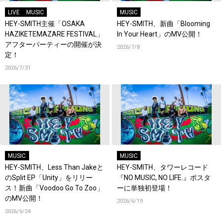
LIVE
MUSIC
MUSIC
HEY-SMITH主催「OSAKA
HEY-SMITH、新曲「Blooming
HAZIKETEMAZARE FESTIVAL」
In Your Heart」のMV公開！
アフターパーティーの開催が決
2026/7/8
定！
2026/7/31
MUSIC
MUSIC
HEY-SMITH、Less Than Jakeと
HEY-SMITH、タワーレコード
のSplit EP「Unity」をリリー
『NO MUSIC, NO LIFE.』ポスタ
ス！新曲「Voodoo Go To Zoo」
ーに単独初登場！
のMV公開！
2026/6/19
2026/6/24