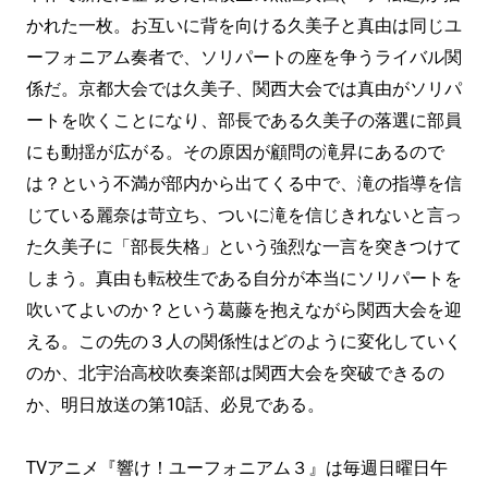
かれた一枚。お互いに背を向ける久美子と真由は同じユ
ーフォニアム奏者で、ソリパートの座を争うライバル関
係だ。京都大会では久美子、関西大会では真由がソリパ
ートを吹くことになり、部長である久美子の落選に部員
にも動揺が広がる。その原因が顧問の滝昇にあるので
は？という不満が部内から出てくる中で、滝の指導を信
じている麗奈は苛立ち、ついに滝を信じきれないと言っ
た久美子に「部長失格」という強烈な一言を突きつけて
しまう。真由も転校生である自分が本当にソリパートを
吹いてよいのか？という葛藤を抱えながら関西大会を迎
える。この先の３人の関係性はどのように変化していく
のか、北宇治高校吹奏楽部は関西大会を突破できるの
か、明日放送の第10話、必見である。
TVアニメ『響け！ユーフォニアム３』は毎週日曜日午