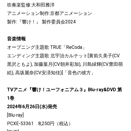
吹奏楽監修:大和田雅洋
アニメーション制作:京都アニメーション
製作:『響け！』 製作委員会2024
音楽情報
オープニング主題歌 TRUE「ReCoda」
エンディング主題歌 北宇治カルテット[黄前久美子(CV.
黒沢ともよ), 加藤葉月(CV.朝井彩加), 川島緑輝(CV.豊田萌
絵), 高坂麗奈(CV.安済知佳)]「音色の彼方」
TVアニメ『響け！ユーフォニアム３』Blu-ray&DVD 第
1巻
2024年6月26日(水)発売
[Blu-ray]
PCXE-53361 8,250円（税込）