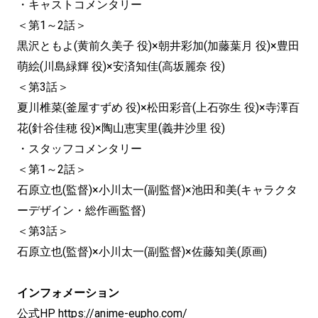
・キャストコメンタリー
＜第1～2話＞
黒沢ともよ(黄前久美子 役)×朝井彩加(加藤葉月 役)×豊田
萌絵(川島緑輝 役)×安済知佳(高坂麗奈 役)
＜第3話＞
夏川椎菜(釜屋すずめ 役)×松田彩音(上石弥生 役)×寺澤百
花(針谷佳穂 役)×陶山恵実里(義井沙里 役)
・スタッフコメンタリー
＜第1～2話＞
石原立也(監督)×小川太一(副監督)×池田和美(キャラクタ
ーデザイン・総作画監督)
＜第3話＞
石原立也(監督)×小川太一(副監督)×佐藤知美(原画)
インフォメーション
公式HP
https://anime-eupho.com/