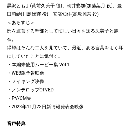
黒沢ともよ(黄前久美子 役)、朝井彩加(加藤葉月 役)、豊
田萌絵(川島緑輝 役)、安済知佳(高坂麗奈 役)
＜あらすじ＞
部を運営する幹部として忙しい日々を送る久美子と麗
奈。
緑輝はそんな二人を見ていて、最近、ある言葉をよく耳
にしていたことに気付く。
・本編未使用ムービー集 Vol.1
・WEB版予告映像
・メイキング映像
・ノンテロップOP/ED
・PV/CM集
・2023年11月23日新情報発表会映像
音声特典