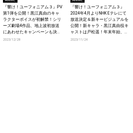
ANIME
ANIME
『響け！ユーフォニアム３』PV
『響け！ユーフォニアム３』
第1弾を公開！黒江真由のキャ
2024年4月よりNHK Eテレにて
ラクターボイスが初解禁！シリ
放送決定＆新キービジュアルを
ーズ劇場4作品、地上波初放送
公開！新キャラ・黒江真由役キ
にあわせたキャンペーンも決
ャストは戸松遥！年末年始、劇
定！
場4作品の地上波初放送が決
2023/12/28
2023/11/24
定！