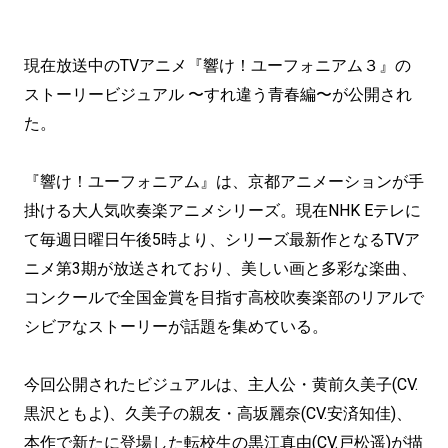
現在放送中のTVアニメ『響け！ユーフォニアム３』の
ストーリービジュアル 〜すれ違う青春編〜が公開され
た。
『響け！ユーフォニアム』は、京都アニメーションが手
掛ける大人気吹奏楽アニメシリーズ。現在NHK Eテレに
て毎週日曜日午後5時より、シリーズ最新作となるTVア
ニメ第3期が放送されており、美しい画と多彩な楽曲、
コンクールで全国金賞を目指す高校吹奏楽部のリアルで
シビアなストーリーが話題を集めている。
今回公開されたビジュアルは、主人公・黄前久美子(CV.
黒沢ともよ)、久美子の親友・高坂麗奈(CV.安済知佳)、
本作で新たに登場した転校生の黒江真由(CV.戸松遥)が描