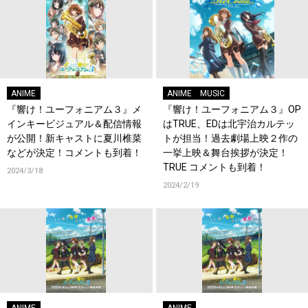
ANIME
ANIME
MUSIC
『響け！ユーフォニアム３』メ
『響け！ユーフォニアム３』OP
インキービジュアル＆配信情報
はTRUE、EDは北宇治カルテッ
が公開！新キャストに夏川椎菜
トが担当！過去劇場上映２作の
などが決定！コメントも到着！
一挙上映＆舞台挨拶が決定！
TRUE コメントも到着！
2024/3/18
2024/2/19