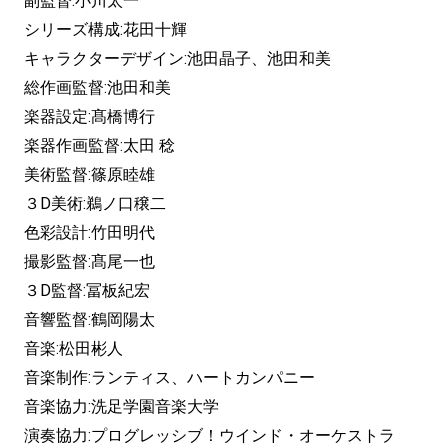
副監督:小川太一
シリーズ構成:花田十輝
キャラクターデザイン:池田晶子、池田和美
総作画監督:池田和美
楽器設定:髙橋博行
楽器作画監督:太田 稔
美術監督:篠原睦雄
３D美術:鵜ノ口穣二
色彩設計:竹田明代
撮影監督:髙尾一也
３D監督:冨板紀宏
音響監督:鶴岡陽太
音楽:松田彬人
音楽制作:ランティス、ハートカンパニー
音楽協力:洗足学園音楽大学
演奏協力:プログレッシブ！ウインド・オーケストラ