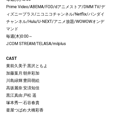
Prime Video/ABEMA/FOD/dアニメストア/DMM TV/デ
ィズニープラス/ニコニコチャンネル/Netflix/バンダイ
チャンネル/Hulu/U-NEXT/アニメ放題/WOWOWオンデ
マンド
毎週(木)0:00～
J:COM STREAM/TELASA/milplus
CAST
黄前久美子:黒沢ともよ
加藤葉月:朝井彩加
川島緑輝:豊田萌絵
高坂麗奈:安済知佳
黒江真由:戸松 遥
塚本秀一:石谷春貴
釜屋つばめ:大橋彩香