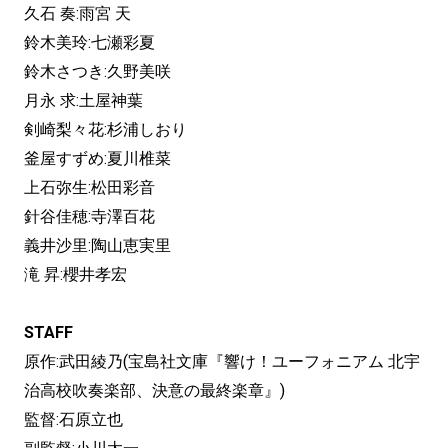
久石 奏:雨宮 天
鈴木美玲:七瀬彩夏
鈴木さつき:久野美咲
月永 求:土屋神葉
剣崎梨々花:杉浦しおり
釜屋すずめ:夏川椎菜
上石弥生:松田彩音
針谷佳穂:寺澤百花
義井沙里:陶山恵実里
滝 昇:櫻井孝宏
STAFF
原作:武田綾乃(宝島社文庫『響け！ユーフォニアム 北宇
治高校吹奏楽部、決意の最終楽章』)
監督:石原立也