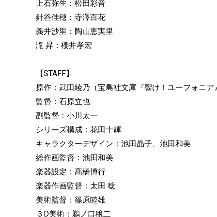
上石弥生：松田彩音
針谷佳穂：寺澤百花
義井沙里：陶山恵実里
滝 昇：櫻井孝宏
【STAFF】
原作：武田綾乃（宝島社文庫『響け！ユーフォニアム
監督：石原立也
副監督：小川太一
シリーズ構成：花田十輝
キャラクターデザイン：池田晶子、池田和美
総作画監督：池田和美
楽器設定：髙橋博行
楽器作画監督：太田 稔
美術監督：篠原睦雄
３D美術：鵜ノ口穣二