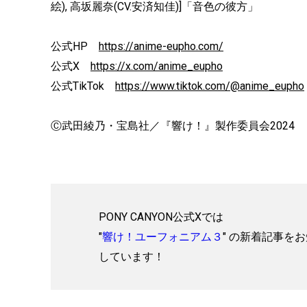
絵), 高坂麗奈(CV.安済知佳)]「音色の彼方」
公式HP
https://anime-eupho.com/
公式X
https://x.com/anime_eupho
公式TikTok
https://www.tiktok.com/@anime_eupho
Ⓒ武田綾乃・宝島社／『響け！』製作委員会2024
PONY CANYON公式Xでは
"
響け！ユーフォニアム３
" の新着記事を
しています！