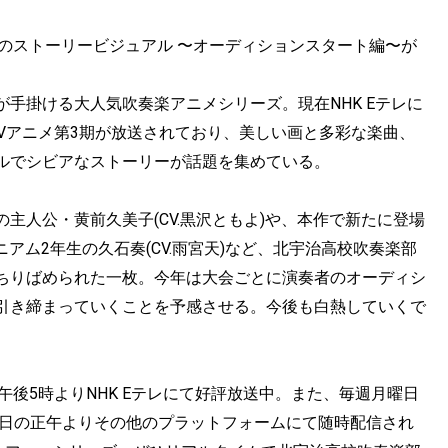
のストーリービジュアル 〜オーディションスタート編〜が
手掛ける大人気吹奏楽アニメシリーズ。現在NHK Eテレに
Vアニメ第3期が放送されており、美しい画と多彩な楽曲、
ルでシビアなストーリーが話題を集めている。
主人公・黄前久美子(CV.黒沢ともよ)や、本作で新たに登場
ニアム2年生の久石奏(CV.雨宮天)など、北宇治高校吹奏楽部
ちりばめられた一枚。今年は大会ごとに演奏者のオーディシ
引き締まっていくことを予感させる。今後も白熱していくで
午後5時よりNHK Eテレにて好評放送中。また、毎週月曜日
水曜日の正午よりその他のプラットフォームにて随時配信され