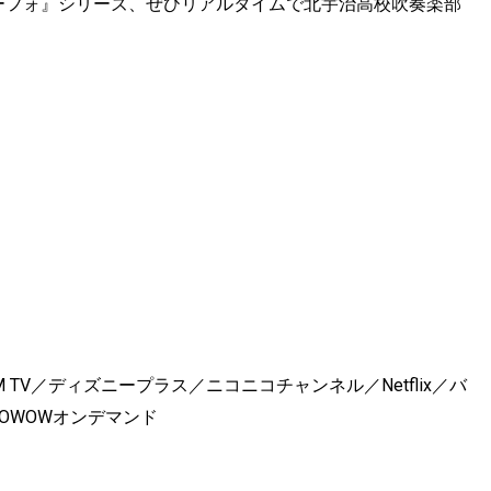
ユーフォ』シリーズ、ぜひリアルタイムで北宇治高校吹奏楽部
DMM TV／ディズニープラス／ニコニコチャンネル／Netflix／バ
WOWOWオンデマンド