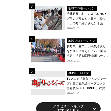
ト〜』と『最終楽章 響け！ユ
ーフォニアム』前編の一挙上
地域プロモーション
映が決定！
千葉県長生村、ミス日本2026
グランプリ＆ミス日本「海の
日」の野口絵子さんが 千葉県
唯一の村・長生村で地引網を
2026/7/31
体験！
地域プロモーション
長野県千曲市、小平奈緒さん
をゲストに迎え11月22日開催
決定！「第12回千曲川ハーフ
マラソン」エントリー受付開
2026/7/23
始！
ANIME
MUSIC
TVアニメ『東京リベンジャー
ズ』三天戦争編オープニング
主題歌がJO1「IGNITE」に決
定！メンバー全員から喜びと
2026/7/21
作品への想いあふれるコメン
トが到着！9月に東京・大阪で
アクセスランキング
先行上映会を開催！
TOP 10を見る