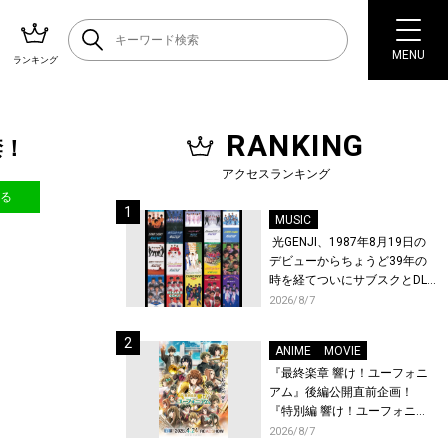
MENU
ランキング
RANKING
禁！
アクセスランキング
送る
MUSIC
光GENJI、1987年8月19日の
デビューからちょうど39年の
時を経てついにサブスクとDL
配信が解禁！
2026/8/7
ANIME
MOVIE
『最終楽章 響け！ユーフォニ
アム』後編公開直前企画！
『特別編 響け！ユーフォニア
ム〜アンサンブルコンテス
2026/8/7