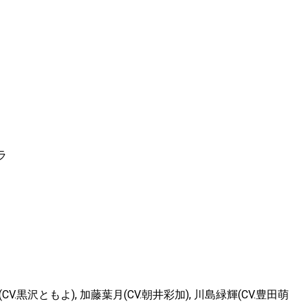
ラ
沢ともよ), 加藤葉月(CV.朝井彩加), 川島緑輝(CV.豊田萌