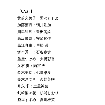
【CAST】
黄前久美子：黒沢ともよ
加藤葉月：朝井彩加
川島緑輝：豊田萌絵
高坂麗奈：安済知佳
黒江真由：戸松 遥
塚本秀一：石谷春貴
釜屋つばめ：大橋彩香
久石 奏：雨宮 天
鈴木美玲：七瀬彩夏
鈴木さつき：久野美咲
月永 求：土屋神葉
剣崎梨々花：杉浦しおり
釜屋すずめ：夏川椎菜