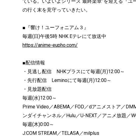
ている。いよいよシリーズ“最終楽章”を迎える『
の行く末を見守っていきたい。
■『響け！ユーフォニアム３』
毎週(日)午後5時 NHK Eテレにて放送中
https://anime-eupho.com/
■配信情報
・見逃し配信 NHKプラスにて毎週(月)12:00～
・先行配信 Leminoにて毎週(月)12:00～
・見放題配信
毎週(水)12:00～
Prime Video／ABEMA／FOD／dアニメストア／
ンダイチャンネル／Hulu／U-NEXT／アニメ放題／
毎週(木)0:00～
J:COM STREAM／TELASA／milplus