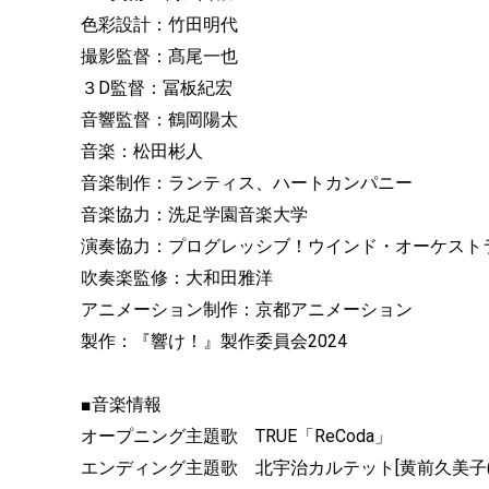
色彩設計：竹田明代
撮影監督：髙尾一也
３D監督：冨板紀宏
音響監督：鶴岡陽太
音楽：松田彬人
音楽制作：ランティス、ハートカンパニー
音楽協力：洗足学園音楽大学
演奏協力：プログレッシブ！ウインド・オーケスト
吹奏楽監修：大和田雅洋
アニメーション制作：京都アニメーション
製作：『響け！』製作委員会2024
■音楽情報
オープニング主題歌 TRUE「ReCoda」
エンディング主題歌 北宇治カルテット[黄前久美子(CV.黒