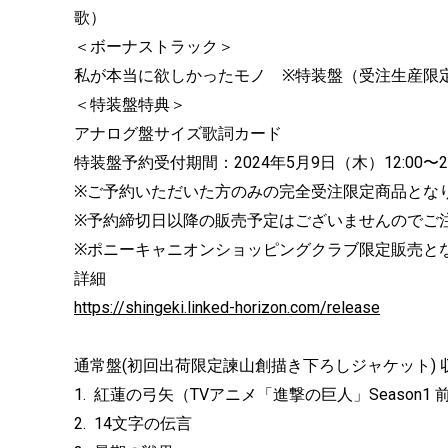
歌）
＜ボーナストラック＞
私が本当に欲しかったモノ ※特装盤（受注生産限
＜特装盤特典＞
アナログ盤サイズ歌詞カード
特装盤予約受付期間：2024年5月9日（木）12:00〜20
※ご予約いただいた方のみの完全受注限定商品とな
※予約締切日以降の販売予定はございませんのでご
※ポニーキャニオンショッピングクラブ限定販売と
詳細
https://shingeki.linked-horizon.com/release
通常盤(初回出荷限定諫山創描き下ろしジャケット) 
1. 紅蓮の弓矢（TVアニメ「進撃の巨人」Season
2. 14文字の伝言