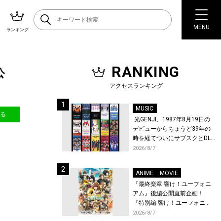
MENU
ランキング
RANKING
公
アクセスランキング
MUSIC
送る
光GENJI、1987年8月19日の
デビューからちょうど39年の
時を経てついにサブスクとDL
配信が解禁！
2026/8/7
ANIME
MOVIE
『最終楽章 響け！ユーフォニ
アム』後編公開直前企画！
『特別編 響け！ユーフォニア
ム〜アンサンブルコンテス
2026/8/7