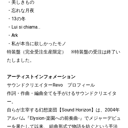
・美しきもの
・忘れな月夜
・13の冬
・Lui si chiama…
・Ark
・私が本当に欲しかったモノ
特装盤（完全受注生産限定） ※特装盤の受注は終了い
たしました。
アーティストインフォメーション
サウンドクリエイターRevo プロフィール
作詞・作曲・編曲全てを手がけるサウンドクリエイタ
ー。
自らが主宰する幻想楽団【Sound Horizon】は、2004年
アルバム『Elysion-楽園への前奏曲-』でメジャーデビュ
ーを果たして以来、 組曲形式で物語を紡ぐという手法