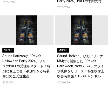
Party 2024」Blu-ray予約受付
2025/7/31
中！
2025/7/24
MUSIC
MUSIC
Sound Horizonが「Revo’s
Sound Horizon、ぴあアリーナ
Halloween Party 2024」リリー
MMにて開催した「Revo’s
スのBlu-ray受注をスタート！特
Halloween Party 2024」のライ
別映像上映会へ参加できる特装
ブ映像をリリース！特別映像上
盤は完全受注生産！
映会も実施！TBSチャンネルで
ライブ映像の放送も決定！
2025/7/3
2025/6/19