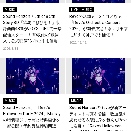
MUSIC
LIVE
MUSIC
Sound Horizon 7.5th or 8.5th
Revoの活動史上2回目となる
Story BD『絵馬に願ひを！』収
『Revo’s Orchestra Concert
録楽曲48曲がJOYSOUNDで一挙
2026』が開催決定！今回は東京
配信スタート！BD収録の“歌詞
に加えて神戸でも開催！
入り公式映像”をそのまま使用し
2025/12/12
た特別仕様のコンテンツ！
2026/3/31
MUSIC
MUSIC
Sound Horizon、「Revo’s
Sound HorizonのRevoが新アー
Halloween Party 2024」Blu-ray
ティスト写真を公開！吸血鬼を
の特装盤ジャケ写と特典画像を
思わせる衣装に身を包んだRevo
一部公開！予約受注締切間近！
に注目！「Revo’s Halloween