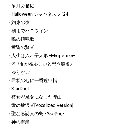
・皐月の箱庭
・Halloween ジャパネスク ’24
・約束の夜
・朝までハロウィン
・暁の鎮魂歌
・黄昏の賢者
・人生は入れ子人形 -Матрёшка-
・※《君が相応しいと想う題名》
・ゆりかご
・君私の心に一番近い指
・StarDust
・彼女が魔女になった理由
・愛の放浪者[Vocalized Version]
・聖なる詩人の島 -Λεσβος-
・神の御業