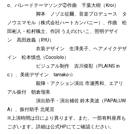
o、パレードテーマソング②作曲 千葉大樹（Kroi）
脚本 ノゾエ征爾、音楽プロデュース タ
ノウエマモル（株式会社ハートカンパニー）、作曲 松
田彬人・松村颯士、作詞 うえのけいこ、照明デザイ
ン 髙田政義（RYU）
衣装デザイン 生澤美子、ヘアメイクデザ
イン 松本慎也（Cocololo）
ビジュアル制作 吉川俊彰（PLAINS in
c.）、美術デザイン tamako☆
殺陣・アクション演出 市瀬秀和、エアリ
アル振付 朝倉瑠美
演出助手・演出補佐 鈴木美波（PAPALUW
A）、振付助手 北尾亘
※上演時間は日により異ります。また、一部有料座席も
ございます。詳細は公式HPにてご確認ください。