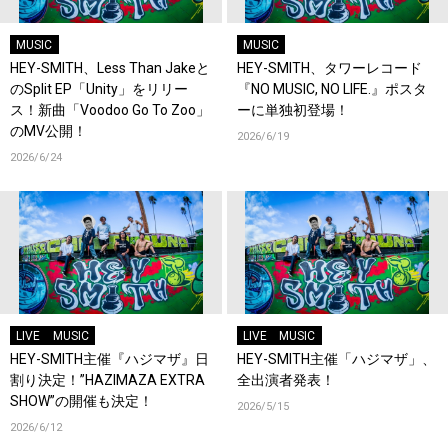
MUSIC
MUSIC
HEY-SMITH、Less Than Jakeと
HEY-SMITH、タワーレコード
のSplit EP「Unity」をリリー
『NO MUSIC, NO LIFE.』ポスタ
ス！新曲「Voodoo Go To Zoo」
ーに単独初登場！
のMV公開！
2026/6/19
2026/6/24
LIVE
MUSIC
LIVE
MUSIC
HEY-SMITH主催『ハジマザ』日
HEY-SMITH主催「ハジマザ」、
割り決定！”HAZIMAZA EXTRA
全出演者発表！
SHOW”の開催も決定！
2026/5/15
2026/6/12