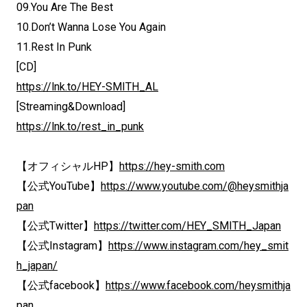
09.You Are The Best
10.Don’t Wanna Lose You Again
11.Rest In Punk
[CD]
https://lnk.to/HEY-SMITH_AL
[Streaming&Download]
https://lnk.to/rest_in_punk
【オフィシャルHP】
https://hey-smith.com
【公式YouTube】
https://www.youtube.com/@heysmithja
pan
【公式Twitter】
https://twitter.com/HEY_SMITH_Japan
【公式Instagram】
https://www.instagram.com/hey_smit
h_japan/
【公式facebook】
https://www.facebook.com/heysmithja
pan