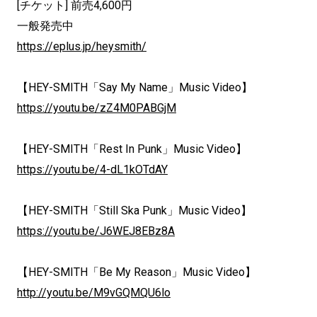
[チケット] 前売4,600円
一般発売中
https://eplus.jp/heysmith/
【HEY-SMITH「Say My Name」Music Video】
https://youtu.be/zZ4M0PABGjM
【HEY-SMITH「Rest In Punk」Music Video】
https://youtu.be/4-dL1kOTdAY
【HEY-SMITH「Still Ska Punk」Music Video】
https://youtu.be/J6WEJ8EBz8A
【HEY-SMITH「Be My Reason」Music Video】
http://youtu.be/M9vGQMQU6lo