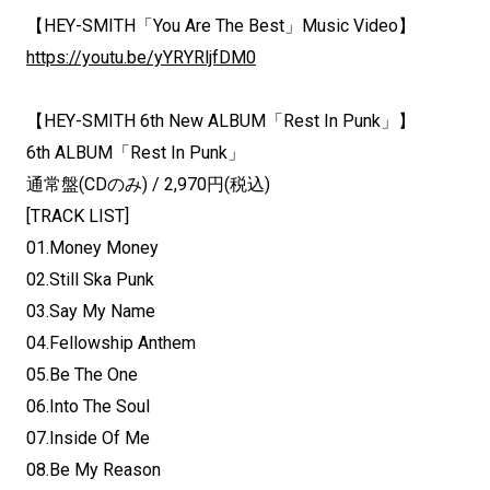
【HEY-SMITH「You Are The Best」Music Video】
https://youtu.be/yYRYRljfDM0
【HEY-SMITH 6th New ALBUM「Rest In Punk」】
6th ALBUM「Rest In Punk」
通常盤(CDのみ) / 2,970円(税込)
[TRACK LIST]
01.Money Money
02.Still Ska Punk
03.Say My Name
04.Fellowship Anthem
05.Be The One
06.Into The Soul
07.Inside Of Me
08.Be My Reason