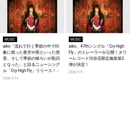
MUSIC
MUSIC
aiko「流れて行く季節の中で印
aiko、47thシングル「Cry High
象に残った夜空や雨といった情
Fly」のトレーラーが公開！タワ
景、そして季節の移ろいが歌詞
ーレコード渋谷店限定施策第2
となった」と語るニューシング
弾が決定！
ル「Cry High Fly」リリース！オ
2026/1/9
フィシャルインタビューも公
2026/1/14
開！