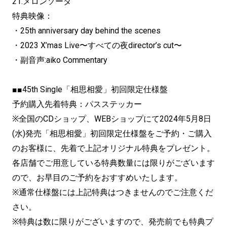
21.メロンソーダ
特典映像：
・25th anniversary day behind the scenes
・2023 X’mas Live〜すべての夜director’s cut〜
・副音声:aiko Commentary
■■45th Single「相思相愛」初回限定仕様盤
予約購入先着特典：パスステッカー
※全国のCDショップ、WEBショップにて2024年5月8日
(水)発売「相思相愛」初回限定仕様盤をご予約・ご購入
のお客様に、先着で上記オリジナル特典をプレゼント。
各店舗でご用意している特典数量には限りがございます
ので、お早目のご予約をおすすめいたします。
※通常仕様盤には上記特典はつきませんのでご注意くだ
さい。
※特典は数に限りがございますので、発売前でも特典プ