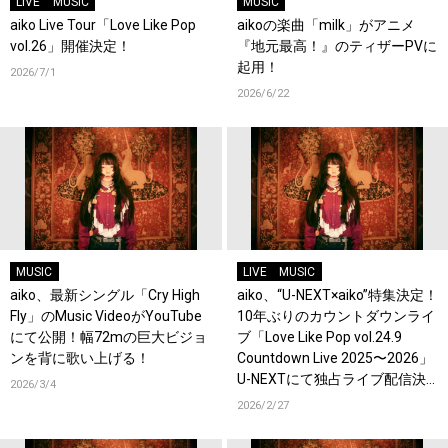
LIVE
MUSIC
MUSIC
aiko Live Tour「Love Like Pop
aikoの楽曲「milk」がアニメ
vol.26」開催決定！
『地元最高！』のティザーPVに
起用！
2026/7/1
2026/6/22
MUSIC
LIVE
MUSIC
aiko、最新シングル「Cry High
aiko、“U-NEXT×aiko”特集決定！
Fly」のMusic VideoがYouTube
10年ぶりのカウントダウンライ
にて公開！幅72mの巨大ビジョ
ブ「Love Like Pop vol.24.9
ンを背に歌い上げる！
Countdown Live 2025〜2026」
U-NEXTにて独占ライブ配信決
2026/3/4
定！過去ライブ映像一挙配信ス
2026/2/27
タート！