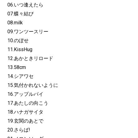
06.いつ逢えたら
07.蝶々結び
08.milk
09.ワンツースリー
10.のぼせ
11.KissHug
12.あかときリロード
13.58cm
14.シアワセ
15.気付かれないように
16.アップルパイ
17.あたしの向こう
18.ハナガサイタ
19.玄関のあとで
20.さらば!