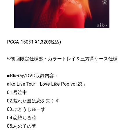
PCCA-15031 ¥1,320(税込)
※初回限定仕様盤：カラートレイ＆三方背ケース仕様
■Blu-ray/DVD収録内容：
aiko Live Tour「Love Like Pop vol.23」
01.号泣中
02.荒れた唇は恋を失くす
03.ぶどうじゅーす
04.恋堕ちる時
05.あの子の夢