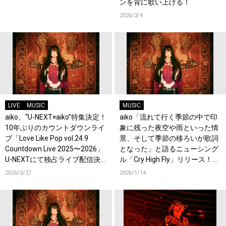
ンを背に歌い上げる！
2026/3/4
LIVE
MUSIC
MUSIC
aiko、“U-NEXT×aiko”特集決定！
aiko「流れて行く季節の中で印
10年ぶりのカウントダウンライ
象に残った夜空や雨といった情
ブ「Love Like Pop vol.24.9
景、そして季節の移ろいが歌詞
Countdown Live 2025〜2026」
となった」と語るニューシング
U-NEXTにて独占ライブ配信決
ル「Cry High Fly」リリース！オ
定！過去ライブ映像一挙配信ス
フィシャルインタビューも公
2026/2/27
2026/1/14
タート！
開！