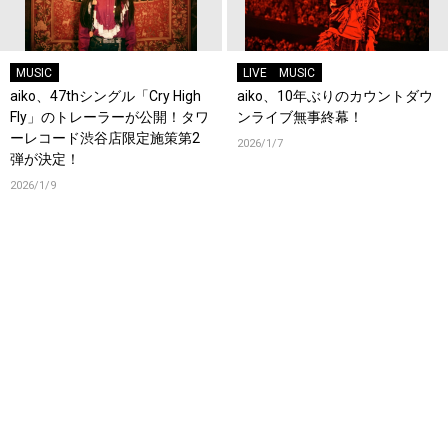
MUSIC
LIVE
MUSIC
aiko、47thシングル「Cry High
aiko、10年ぶりのカウントダウ
Fly」のトレーラーが公開！タワ
ンライブ無事終幕！
ーレコード渋谷店限定施策第2
2026/1/7
弾が決定！
2026/1/9