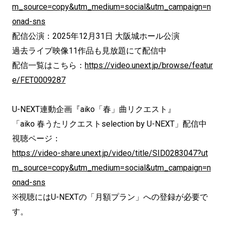
m_source=copy&utm_medium=social&utm_campaign=n
onad-sns
配信公演：2025年12月31日 大阪城ホール公演
過去ライブ映像11作品も見放題にて配信中
配信一覧はこちら：
https://video.unext.jp/browse/featur
e/FET0009287
U-NEXT連動企画『aiko「春」曲リクエスト』
「aiko 春うたリクエストselection by U-NEXT」配信中
視聴ページ：
https://video-share.unext.jp/video/title/SID0283047?ut
m_source=copy&utm_medium=social&utm_campaign=n
onad-sns
※視聴にはU-NEXTの「月額プラン」への登録が必要で
す。