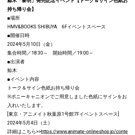
鯨木「黎明」発売記念イベント【トーク＆サイン色紙お
持ち帰り会】
■場所
HMV&BOOKS SHIBUYA 6Fイベントスペース
■開催日時
2024年5月10日（金）
集合時間／18:30～ 開始時間／19:00～
■出演者
鯨木
■イベント内容
トーク＆サイン色紙お持ち帰り会
※ポニーキャニオンでご用意しました色紙にサインをお
入れいたします。
[東京・アニメイト秋葉原1号館7Fイベントスペース]
2024年5月4日（土）
詳細はこちら>>
https://www.animate-onlineshop.jp/conte