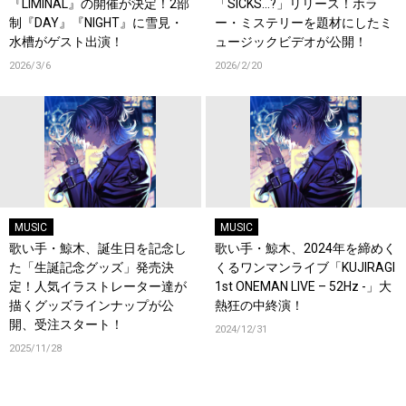
『LIMINAL』の開催が決定！2部
「SICKS…?」リリース！ホラ
制『DAY』『NIGHT』に雪見・
ー・ミステリーを題材にしたミ
水槽がゲスト出演！
ュージックビデオが公開！
2026/3/6
2026/2/20
MUSIC
MUSIC
歌い手・鯨木、誕生日を記念し
歌い手・鯨木、2024年を締めく
た「生誕記念グッズ」発売決
くるワンマンライブ「KUJIRAGI
定！人気イラストレーター達が
1st ONEMAN LIVE – 52Hz -」大
描くグッズラインナップが公
熱狂の中終演！
開、受注スタート！
2024/12/31
2025/11/28