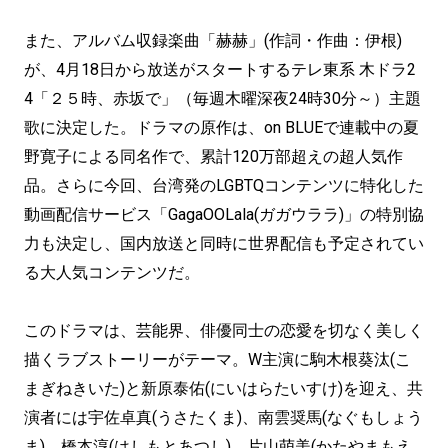
また、アルバム収録楽曲「赫赫」(作詞・作曲：伊根)
が、4月18日から放送がスタートするテレ東系 木ドラ2
4「２５時、赤坂で」（毎週木曜深夜24時30分～）主題
歌に決定した。ドラマの原作は、on BLUEで連載中の夏
野寛子による同名作で、累計120万部超えの超人気作
品。さらに今回、台湾発のLGBTQコンテンツに特化した
動画配信サービス「GagaOOLala(ガガウララ)」の特別協
力も決定し、国内放送と同時に世界配信も予定されてい
る大人気コンテンツだ。
このドラマは、芸能界、俳優同士の恋愛を切なく美しく
描くラブストーリーがテーマ。W主演に駒木根葵汰(こ
まぎねきいた)と新原泰佑(にいはらたいすけ)を迎え、共
演者には宇佐卓真(うさたくま)、南雲奨馬(なぐもしょう
ま)、橋本淳(はしもとあつし)、片山萌美(かたやまもえ