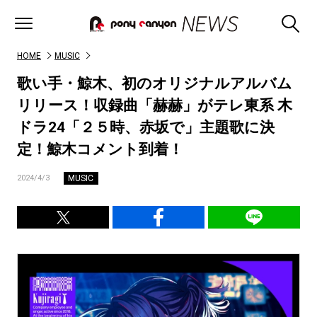
HOME
MUSIC
歌い手・鯨木、初のオリジナルアルバム
リリース！収録曲「赫赫」がテレ東系 木
ドラ24「２５時、赤坂で」主題歌に決
定！鯨木コメント到着！
MUSIC
2024/4/3