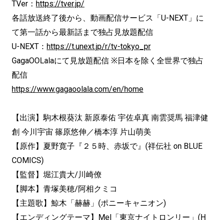
TVer：
https://tver.jp/
各話放送終了後から、動画配信サービス「U-NEXT」に
て第一話から最新話まで独占見放題配信
U-NEXT：
https://t.unext.jp/r/tv-tokyo_pr
GagaOOLalaにて見放題配信 ※日本を除く全世界で独占
配信
https://www.gagaoolala.com/en/home
【出演】駒木根葵汰 新原泰佑 宇佐卓真 南雲奨馬 福津健
創 今川宇宙 篠原悠伸／橋本淳 片山萌美
【原作】夏野寛子『２５時、赤坂で』(祥伝社 on BLUE
COMICS)
【監督】堀江貴大/川崎僚
【脚本】青塚美穂/阿相クミコ
【主題歌】鯨木「赫赫」(ポニーキャニオン)
【エンディングテーマ】Mel「東京ナイトロンリー」(H