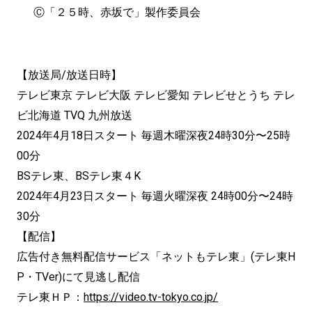
Ⓒ「２５時、赤坂で」製作委員会
【放送局/放送日時】
テレビ東京 テレビ大阪 テレビ愛知 テレビせとうち テレ
ビ北海道 TVQ 九州放送
2024年4月18日スタート 毎週木曜深夜24時30分〜25時
00分
BSテレ東、BSテレ東４K
2024年4月23日スタート 毎週火曜深夜 24時00分〜24時
30分
【配信】
広告付き無料配信サービス「ネットもテレ東」(テレ東H
P・TVer)にて見逃し配信
テレ東ＨＰ：
https://video.tv-tokyo.co.jp/