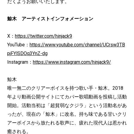
だくようお願いいたします。
鯨木
アーティストインフォメーション
X：
https://twitter.com/hinjack9
YouTube：
https://www.youtube.com/channel/UCrsw3TB
pjFYlSDOq3YnZ-dg
Instagram：
https://www.instagram.com/hinjack9/
鯨木
唯一無二のクリアーボイスを持つ歌い手・鯨木。2018
年より動画公開サイトにてカバー歌唱動画を投稿し活動
開始。活動当初は「超貧弱なクジラ」という活動名があ
ったが、現在の「鯨木」に改名。持ち味である甘いクリ
アーボイスから放たれる歌声に、疲れた現代人は惹かれ
癒される。