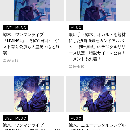
LIVE
MUSIC
MUSIC
鯨木、ワンマンライブ
歌い手・鯨木、オカルトを題材
「LIMINAL」、初の1日2回・ゲ
にした9曲収録セカンドアルバ
スト有り公演も大盛況のもと終
ム「隠匿領域」のデジタルリリ
演！
ース決定、特設サイトを公開！
コメントも到着！
2026/5/18
2026/4/10
LIVE
MUSIC
MUSIC
鯨木、ワンマンライブ
鯨木、ニューデジタルシングル