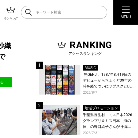
MENU
ランキング
RANKING
沙織
アクセスランキング
で
MUSIC
光GENJI、1987年8月19日の
デビューからちょうど39年の
送る
時を経てついにサブスクとDL
配信が解禁！
2026/8/7
地域プロモーション
千葉県長生村、ミス日本2026
グランプリ＆ミス日本「海の
日」の野口絵子さんが 千葉県
唯一の村・長生村で地引網を
2026/7/31