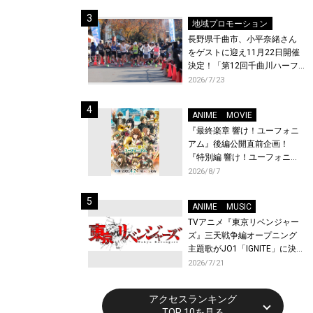
体験！
地域プロモーション
長野県千曲市、小平奈緒さん
をゲストに迎え11月22日開催
決定！「第12回千曲川ハーフ
マラソン」エントリー受付開
2026/7/23
始！
ANIME
MOVIE
『最終楽章 響け！ユーフォニ
アム』後編公開直前企画！
『特別編 響け！ユーフォニア
ム〜アンサンブルコンテス
2026/8/7
ト〜』と『最終楽章 響け！ユ
ーフォニアム』前編の一挙上
ANIME
MUSIC
映が決定！
TVアニメ『東京リベンジャー
ズ』三天戦争編オープニング
主題歌がJO1「IGNITE」に決
定！メンバー全員から喜びと
2026/7/21
作品への想いあふれるコメン
トが到着！9月に東京・大阪で
アクセスランキング
先行上映会を開催！
TOP 10を見る