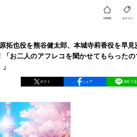
HOME
カテゴリ
大原拓也役を熊谷健太郎、本城寺莉香役を早見
！「お二人のアフレコを聞かせてもらったの
。」
ポスト
シェア
LINEで