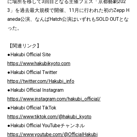
に場所を移して3回目となる主催フェス「京都藝劇202
3」を過去最大規模で開催、11月に行われた初のZepp H
aneda公演、なんばHatch公演はいずれもSOLD OUTとな
った。
【関連リンク】
●Hakubi Official Site
https://www.hakubikyoto.com
●Hakubi Official Twitter
https://twitter.com/Hakubi_info
●Hakubi Official Instagram
https://www.instagram.com/hakubi_official/
●Hakubi Official TikTok
https://www.tiktok.com/@hakubi_kyoto
●Hakubi Official YouTubeチャンネル
https://www.youtube.com/@OfficialHakubi