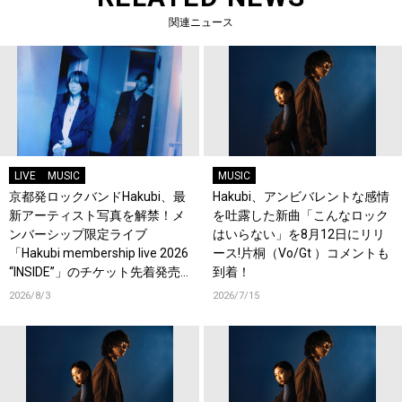
関連ニュース
LIVE
MUSIC
MUSIC
京都発ロックバンドHakubi、最
Hakubi、アンビバレントな感情
新アーティスト写真を解禁！メ
を吐露した新曲「こんなロック
ンバーシップ限定ライブ
はいらない」を8月12日にリリ
「Hakubi membership live 2026
ース!片桐（Vo/Gt ）コメントも
“INSIDE”」のチケット先着発売
到着！
もスタート！
2026/8/3
2026/7/15