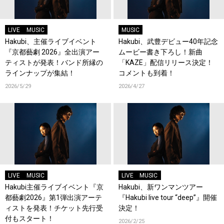
LIVE
MUSIC
MUSIC
Hakubi、主催ライブイベント
Hakubi、武豊デビュー40年記念
『京都藝劇 2026』全出演アー
ムービー書き下ろし！新曲
ティストが発表！バンド所縁の
「KAZE」配信リリース決定！
ラインナップが集結！
コメントも到着！
2026/5/29
2026/4/27
LIVE
MUSIC
LIVE
MUSIC
Hakubi主催ライブイベント『京
Hakubi、新ワンマンツアー
都藝劇2026』第1弾出演アーテ
『Hakubi live tour “deep”』開催
ィストを発表！チケット先行受
決定！
付もスタート！
2026/2/25