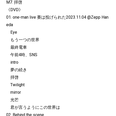
M7. 拝啓
《DVD》
01. one-man live 賽は投げられた2023.11.04 @Zepp Han
eda
Eye
もう一つの世界
最終電車
午前4時、SNS
intro
夢の続き
拝啓
Twilight
mirror
光芒
君が言うようにこの世界は
02. Behind the scene