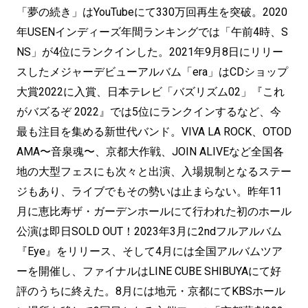
「夢の続き」はYouTubeにて330万回再生を突破。2020
年USENインディーズ年間ランキングでは「午前4時、S
NS」が4位にランクインした。2021年9月8日にリリー
スしたメジャーデビューアルバム「era」はCDショップ
大賞2022に入賞、日本テレビ「バズリズム02」『これ
がバズるぞ 2022』では5位にランクインするなど、今
最も注目を集める新世代バンド。VIVA LA ROCK、OTOD
AMA〜音泉魂〜、京都大作戦、JOIN ALIVEなど全国各
地の大型フェスにも次々と出演、入場規制となるステー
ジもあり、ライブでもその勢いは止まらない。昨年11
月に恵比寿ザ・ガーデンホールにて行われた初のホール
公演は即日SOLD OUT！2023年3月に2ndフルアルバム
『Eye』をリリース、そして4月には全国アルバムツア
ーを開催し、ファイナルはLINE CUBE SHIBUYAにて好
評のうちに終えた。8月には地元・京都にてKBSホール