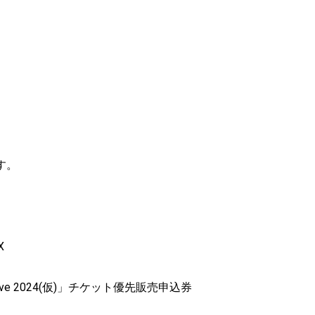
ます。
X
Live 2024(仮)」チケット優先販売申込券