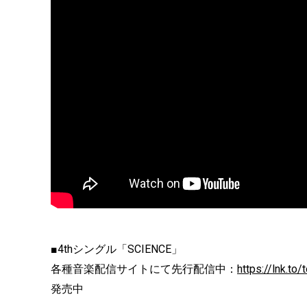
■4thシングル「SCIENCE」
各種音楽配信サイトにて先行配信中：
https://lnk.to
発売中