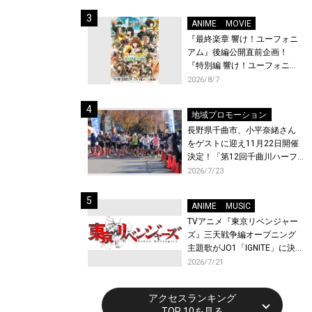
体験！
ANIME
MOVIE
『最終楽章 響け！ユーフォニ
アム』後編公開直前企画！
『特別編 響け！ユーフォニア
ム〜アンサンブルコンテス
2026/8/7
ト〜』と『最終楽章 響け！ユ
ーフォニアム』前編の一挙上
地域プロモーション
映が決定！
長野県千曲市、小平奈緒さん
をゲストに迎え11月22日開催
決定！「第12回千曲川ハーフ
マラソン」エントリー受付開
2026/7/23
始！
ANIME
MUSIC
TVアニメ『東京リベンジャー
ズ』三天戦争編オープニング
主題歌がJO1「IGNITE」に決
定！メンバー全員から喜びと
2026/7/21
作品への想いあふれるコメン
トが到着！9月に東京・大阪で
アクセスランキング
先行上映会を開催！
TOP 10を見る