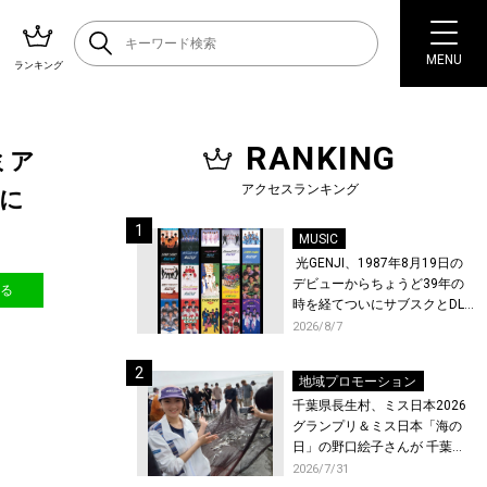
MENU
ランキング
RANKING
ミア
アクセスランキング
」に
MUSIC
光GENJI、1987年8月19日の
デビューからちょうど39年の
送る
時を経てついにサブスクとDL
配信が解禁！
2026/8/7
地域プロモーション
千葉県長生村、ミス日本2026
グランプリ＆ミス日本「海の
日」の野口絵子さんが 千葉県
唯一の村・長生村で地引網を
2026/7/31