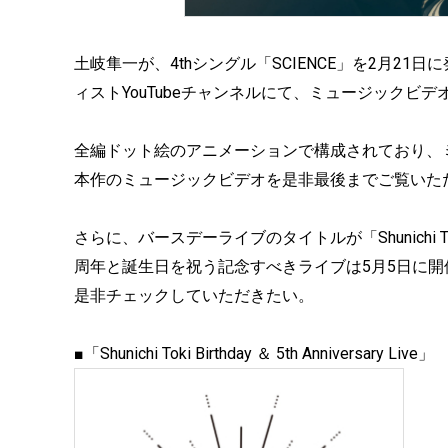
土岐隼一が、4thシングル「SCIENCE」を2月2
ィストYouTubeチャンネルにて、ミュージックビ
全編ドット絵のアニメーションで構成されており、
本作のミュージックビデオを是非最後までご覧いた
さらに、バースデーライブのタイトルが「Shunichi Toki Bi
周年と誕生日を祝う記念すべきライブは5月5日に開催
是非チェックしていただきたい。
■「Shunichi Toki Birthday ＆ 5th Anniversary Live」