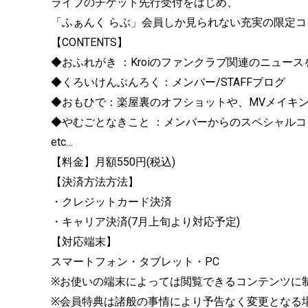
ライブのチケット先行受付をはじめ、
「ふぁんく らぶ」会員しか見られない充実の限定
【CONTENTS】
◆おふれがき ：Kroiのファンクラブ関連のニュー
◆くろいけんぶんろく：メンバー/STAFFブログ
◆おもひで：楽屋裏のオフショットや、MVメイキ
◆やむごとなきこと ：メンバーからのスペシャルコ
etc…
【料金】月額550円(税込)
【決済方法方法】
・クレジットカード決済
・キャリア決済(7月上旬より対応予定)
【対応端末】
スマートフォン・タブレット・PC
※お使いの端末によっては閲覧できるコンテンツに
※会員特典は諸般の事情により予告なく変更となる