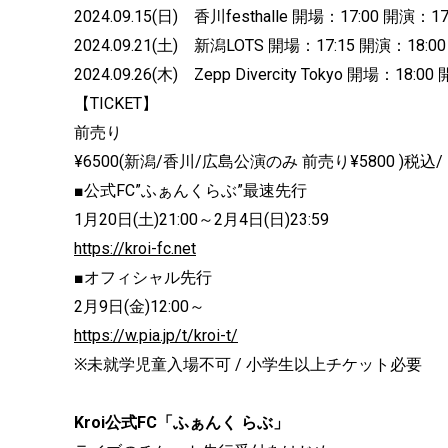
2024.09.15(日) 香川festhalle 開場：17:00 開演：17
2024.09.21(土) 新潟LOTS 開場：17:15 開演：18:00
2024.09.26(木) Zepp Divercity Tokyo 開場：18:00
【TICKET】
前売り
¥6500(新潟/香川/広島公演のみ 前売り¥5800 )税
■公式FC”ふぁんくらぶ”最速先行
1月20日(土)21:00～2月4日(日)23:59
https://kroi-fc.net
■オフィシャル先行
2月9日(金)12:00～
https://w.pia.jp/t/kroi-t/
※未就学児童入場不可 / 小学生以上チケット必要
Kroi公式FC「ふぁんく らぶ」