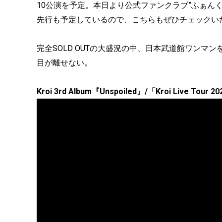
10公演を予定。本日より公式ファンクラブ”ふぁんく
先行も予定しているので、こちらもぜひチェックい
完全SOLD OUTの大盛況の中、日本武道館ワンマン
目が離せない。
Kroi 3rd Album『Unspoiled』/「Kroi Live To