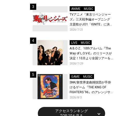
始！
ANIME
MUSIC
TVアニメ『東京リベンジャー
ズ』三天戦争編オープニング
主題歌がJO1「IGNITE」に決
定！メンバー全員から喜びと
2026/7/21
作品への想いあふれるコメン
トが到着！9月に東京・大阪で
LIVE
MUSIC
先行上映会を開催！
A.B.C-Z、10thアルバム『The
Way of L.O.V-E』のリリースが
決定！10月より全国ツアーを
開催！
2026/7/29
GAME
MUSIC
SNK/新世界楽曲雑技団が手掛
けるゲーム『THE KING OF
FIGHTERS ’96』のアレンジサ
ウンドトラックが配信開始！
2026/8/3
アクセスランキング
TOP 10を見る