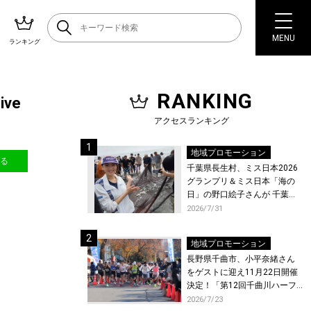
MENU
ランキング
RANKING
ve
アクセスランキング
地域プロモーション
送る
千葉県長生村、ミス日本2026
グランプリ＆ミス日本「海の
日」の野口絵子さんが 千葉県
唯一の村・長生村で地引網を
2026/7/31
体験！
地域プロモーション
長野県千曲市、小平奈緒さん
をゲストに迎え11月22日開催
決定！「第12回千曲川ハーフ
マラソン」エントリー受付開
2026/7/23