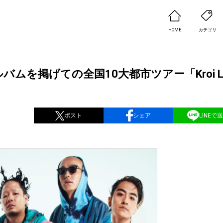
HOME
カテゴリ
定！アルバムを掲げての全国10大都市ツアー「Kroi Li
ポスト
シェア
LINEで