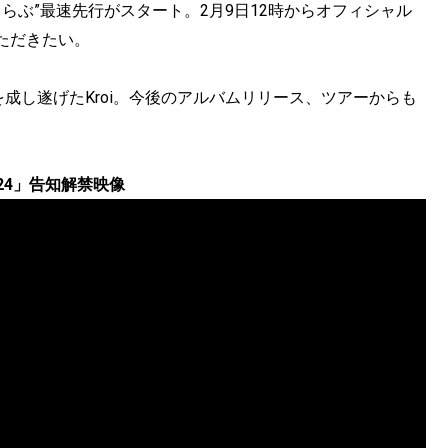
らぶ”最速先行がスタート。2月9日12時からオフィシャル
ただきたい。
を成し遂げたKroi。今後のアルバムリリース、ツアーからも
ur 2024」告知解禁映像