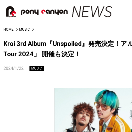
HOME
MUSIC
Kroi 3rd Album『Unspoiled』発売決
Tour 2024」 開催も決定！
2024/1/22
MUSIC