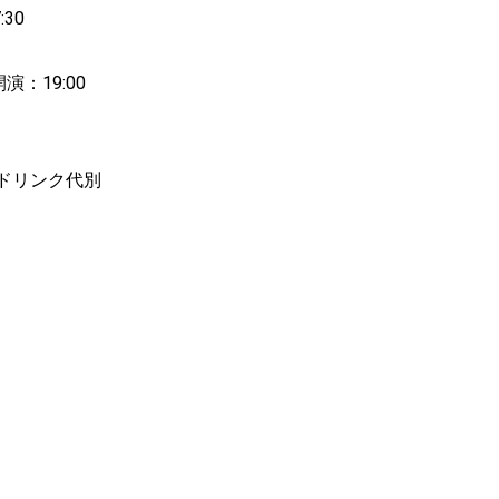
:30
 開演：19:00
込/ドリンク代別