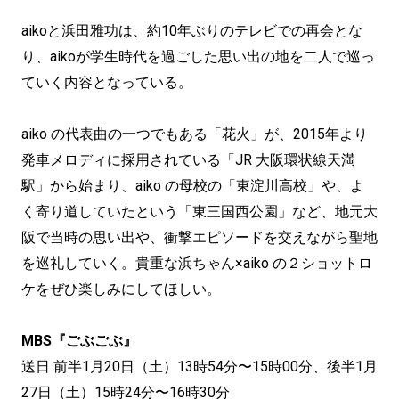
aikoと浜田雅功は、約10年ぶりのテレビでの再会とな
り、aikoが学生時代を過ごした思い出の地を二人で巡っ
ていく内容となっている。
aiko の代表曲の一つでもある「花火」が、2015年より
発車メロディに採用されている「JR 大阪環状線天満
駅」から始まり、aiko の母校の「東淀川高校」や、よ
く寄り道していたという「東三国西公園」など、地元大
阪で当時の思い出や、衝撃エピソードを交えながら聖地
を巡礼していく。貴重な浜ちゃん×aiko の２ショットロ
ケをぜひ楽しみにしてほしい。
MBS『ごぶごぶ』
送日 前半1月20日（土）13時54分〜15時00分、後半1月
27日（土）15時24分〜16時30分