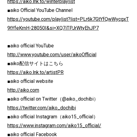
https://aiko.lnk.to/winterplaylist
■aiko Official YouTube Channel
https://youtube.com/playlist?list=PLr6k7GtYfQwWycgxT
9tYfeKrnH-28050I&si=XQ7iTPJrWtyEhJP7
■aiko official YouTube
http://www.youtube.com/user/aikoOfficial
■aiko配信サイトはこちら
https://aiko.lnk.to/artistPR
■aiko official website
http://aiko.com
■aiko official on Twitter（@aiko_dochibi）
https://twitter.com/aiko_dochibi
■aiko official Instagram（aiko15_official）
https://www.instagram.com/aiko15_official/
■aiko official Facebook