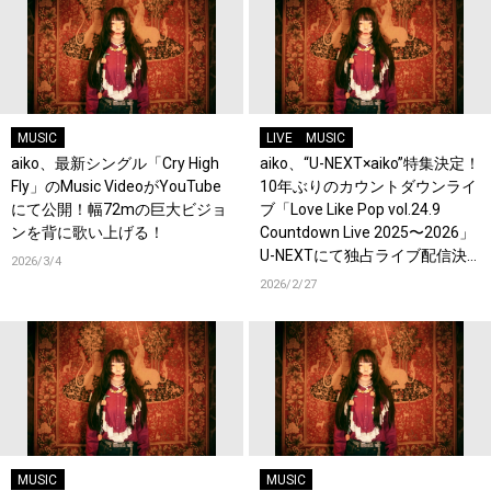
MUSIC
LIVE
MUSIC
aiko、最新シングル「Cry High
aiko、“U-NEXT×aiko”特集決定！
Fly」のMusic VideoがYouTube
10年ぶりのカウントダウンライ
にて公開！幅72mの巨大ビジョ
ブ「Love Like Pop vol.24.9
ンを背に歌い上げる！
Countdown Live 2025〜2026」
U-NEXTにて独占ライブ配信決
2026/3/4
定！過去ライブ映像一挙配信ス
2026/2/27
タート！
MUSIC
MUSIC