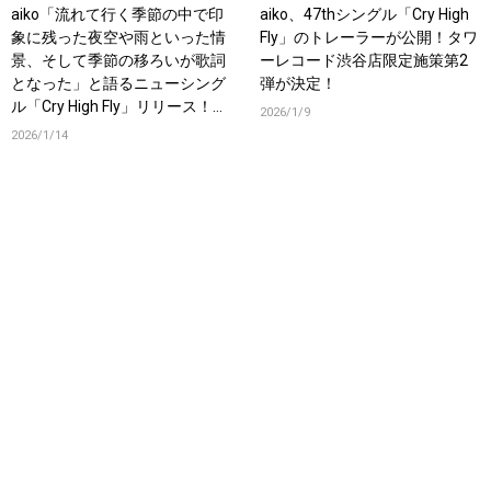
aiko「流れて行く季節の中で印
aiko、47thシングル「Cry High
象に残った夜空や雨といった情
Fly」のトレーラーが公開！タワ
景、そして季節の移ろいが歌詞
ーレコード渋谷店限定施策第2
となった」と語るニューシング
弾が決定！
ル「Cry High Fly」リリース！オ
2026/1/9
フィシャルインタビューも公
2026/1/14
開！