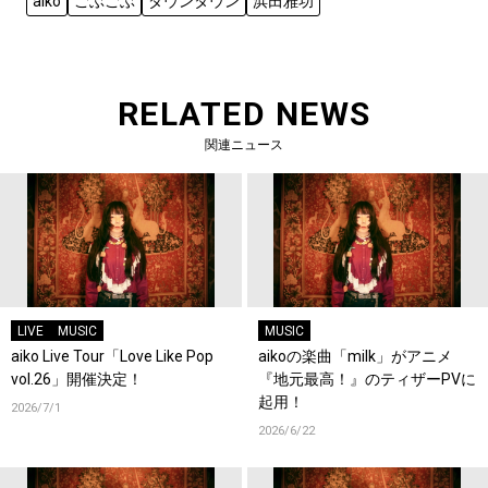
aiko
ごぶごぶ
ダウンタウン
浜田雅功
RELATED NEWS
関連ニュース
LIVE
MUSIC
MUSIC
aiko Live Tour「Love Like Pop
aikoの楽曲「milk」がアニメ
vol.26」開催決定！
『地元最高！』のティザーPVに
起用！
2026/7/1
2026/6/22