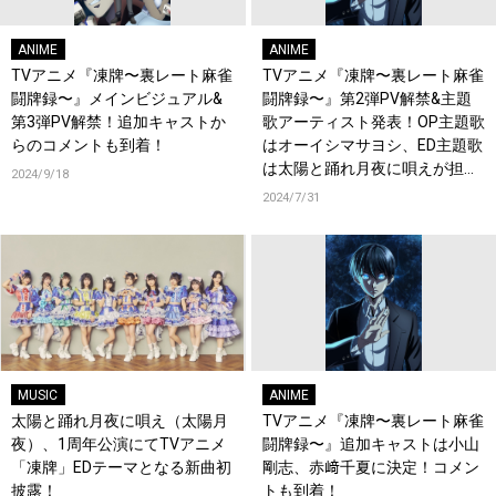
ANIME
ANIME
TVアニメ『凍牌〜裏レート麻雀
TVアニメ『凍牌〜裏レート麻雀
闘牌録〜』メインビジュアル&
闘牌録〜』第2弾PV解禁&主題
第3弾PV解禁！追加キャストか
歌アーティスト発表！OP主題歌
らのコメントも到着！
はオーイシマサヨシ、ED主題歌
は太陽と踊れ月夜に唄えが担当
2024/9/18
決定！意気込みコメントも到
2024/7/31
着！
MUSIC
ANIME
太陽と踊れ月夜に唄え（太陽月
TVアニメ『凍牌〜裏レート麻雀
夜）、1周年公演にてTVアニメ
闘牌録〜』追加キャストは小山
「凍牌」EDテーマとなる新曲初
剛志、赤﨑千夏に決定！コメン
披露！
トも到着！