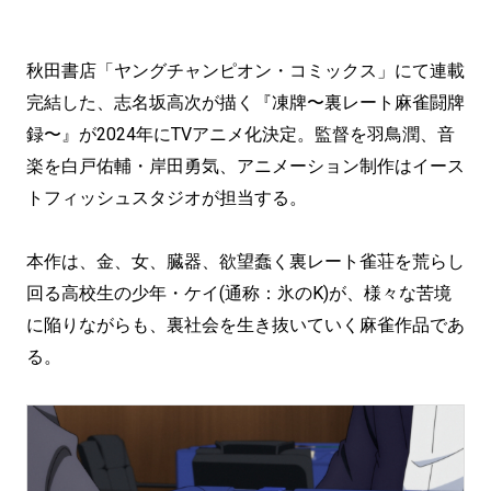
秋田書店「ヤングチャンピオン・コミックス」にて連載
完結した、志名坂高次が描く『凍牌〜裏レート麻雀闘牌
録〜』が2024年にTVアニメ化決定。監督を羽鳥潤、音
楽を白戸佑輔・岸田勇気、アニメーション制作はイース
トフィッシュスタジオが担当する。
本作は、金、女、臓器、欲望蠢く裏レート雀荘を荒らし
回る高校生の少年・ケイ(通称：氷のK)が、様々な苦境
に陥りながらも、裏社会を生き抜いていく麻雀作品であ
る。