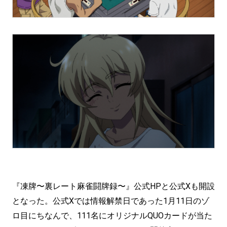
『凍牌〜裏レート麻雀闘牌録〜』公式HPと公式Xも開設
となった。公式Xでは情報解禁日であった1月11日のゾ
ロ目にちなんで、111名にオリジナルQUOカードが当た