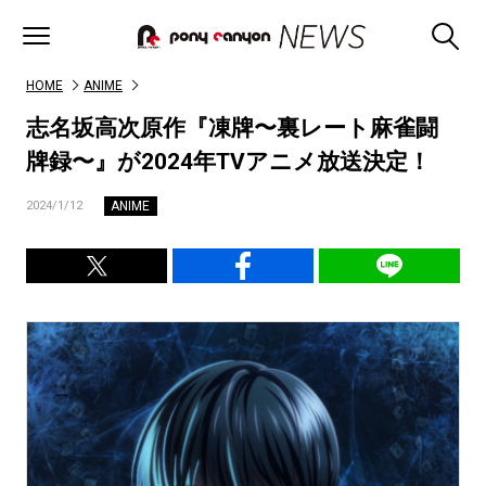
HOME
ANIME
志名坂高次原作『凍牌〜裏レート麻雀闘
牌録〜』が2024年TVアニメ放送決定！
ANIME
2024/1/12