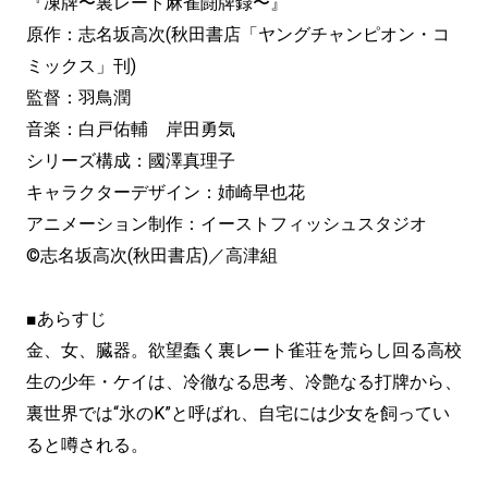
『凍牌〜裏レート麻雀闘牌録〜』
原作：志名坂高次(秋田書店「ヤングチャンピオン・コ
ミックス」刊)
監督：羽鳥潤
音楽：白戸佑輔 岸田勇気
シリーズ構成：國澤真理子
キャラクターデザイン：姉崎早也花
アニメーション制作：イーストフィッシュスタジオ
©志名坂高次(秋田書店)／高津組
■あらすじ
金、女、臓器。欲望蠢く裏レート雀荘を荒らし回る高校
生の少年・ケイは、冷徹なる思考、冷艶なる打牌から、
裏世界では“氷のK”と呼ばれ、自宅には少女を飼ってい
ると噂される。