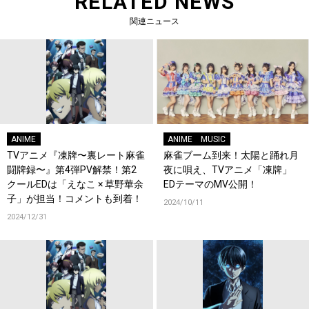
RELATED NEWS
関連ニュース
ANIME
ANIME
MUSIC
TVアニメ『凍牌〜裏レート麻雀
麻雀ブーム到来！太陽と踊れ月
闘牌録〜』第4弾PV解禁！第2
夜に唄え、TVアニメ「凍牌」
クールEDは「えなこ × 草野華余
EDテーマのMV公開！
子」が担当！コメントも到着！
2024/10/11
2024/12/31