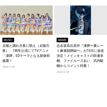
着！
MUSIC
ANIME
太陽と踊れ月夜に唄え（太陽月
志名坂高次原作『凍牌〜裏レー
夜）、1周年公演にてTVアニメ
ト麻雀闘牌録〜』が10月に放送
「凍牌」EDテーマとなる新曲初
決定！メインキャストの田邊幸
披露！
輔、ファイルーズあい、武内駿
輔からコメント到着！
2024/7/29
2024/5/28