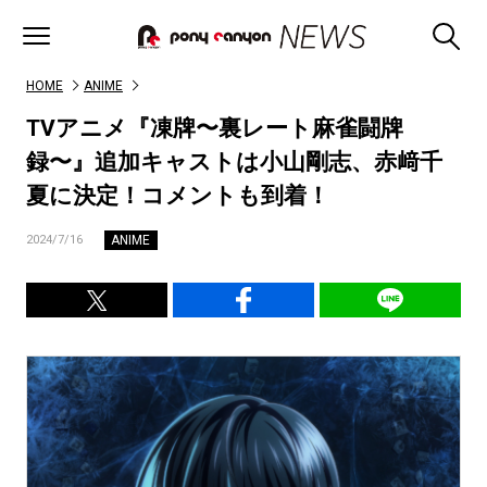
HOME
ANIME
TVアニメ『凍牌〜裏レート麻雀闘牌
録〜』追加キャストは小山剛志、赤﨑千
夏に決定！コメントも到着！
ANIME
2024/7/16