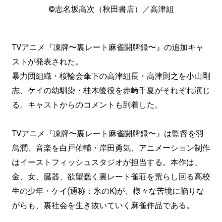
©志名坂高次（秋田書店）／高津組
TVアニメ『凍牌〜裏レート麻雀闘牌録〜』の追加キャ
ストが発表された。
暴力団組織・桜輪会傘下の高津組長・高津則之を小山剛
志、ケイの幼馴染・桂木優役を赤﨑千夏がそれぞれ演じ
る。キャストからのコメントも到着した。
TVアニメ『凍牌〜裏レート麻雀闘牌録〜』は監督を羽
鳥潤、音楽を白戸佑輔・岸田勇気、アニメーション制作
はイーストフィッシュスタジオが担当する。本作は、
金、女、臓器、欲望蠢く裏レート雀荘を荒らし回る高校
生の少年・ケイ(通称：氷のK)が、様々な苦境に陥りな
がらも、裏社会を生き抜いていく麻雀作品である。