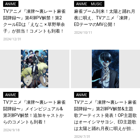
ANIME
ANIME
MUSIC
TVアニメ『凍牌〜裏レート麻雀
麻雀ブーム到来！太陽と踊れ月
闘牌録〜』第4弾PV解禁！第2
夜に唄え、TVアニメ「凍牌」
クールEDは「えなこ × 草野華余
EDテーマのMV公開！
子」が担当！コメントも到着！
2024/10/11
2024/12/31
ANIME
ANIME
TVアニメ『凍牌〜裏レート麻雀
TVアニメ『凍牌〜裏レート麻雀
闘牌録〜』メインビジュアル&
闘牌録〜』第2弾PV解禁&主題
第3弾PV解禁！追加キャストか
歌アーティスト発表！OP主題歌
らのコメントも到着！
はオーイシマサヨシ、ED主題歌
は太陽と踊れ月夜に唄えが担当
2024/9/18
決定！意気込みコメントも到
2024/7/31