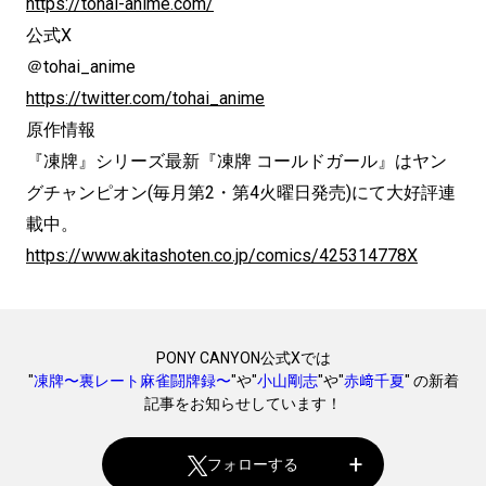
https://tohai-anime.com/
公式X
＠tohai_anime
https://twitter.com/tohai_anime
原作情報
『凍牌』シリーズ最新『凍牌 コールドガール』はヤン
グチャンピオン(毎月第2・第4火曜日発売)にて大好評連
載中。
https://www.akitashoten.co.jp/comics/425314778X
PONY CANYON公式Xでは
"
凍牌〜裏レート麻雀闘牌録〜
"や"
小山剛志
"や"
赤﨑千夏
" の新着
記事をお知らせしています！
フォローする