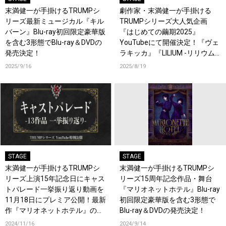
末満健一が手掛けるTRUMPシ
劇作家・末満健一が手掛ける
リーズ最新ミュージカル『キル
TRUMPシリーズ大人気企画
バーン』Blu-ray初回限定豪華版
『はじめての繭期2025』
を含む3形態でBlu-ray＆DVDの
YouTubeにて開催決定！『ヴェ
発売決定！
ラキッカ』『LILIUM -リリウム
新約少女純潔歌劇-』も！
2025/9/16
2025/8/19
STAGE
STAGE
末満健一が手掛けるTRUMPシ
末満健一が手掛けるTRUMPシ
リーズ上演15年記念日にキャス
リーズ15周年記念作品・舞台
トパレード一挙振り返り動画を
『マリオネットホテル』Blu-ray
11月18日にプレミア公開！最新
初回限定豪華版を含む3形態で
作『マリオネットホテル』の映
Blu-ray＆DVDの発売決定！
像も初公開！
2024/11/16
2024/9/14