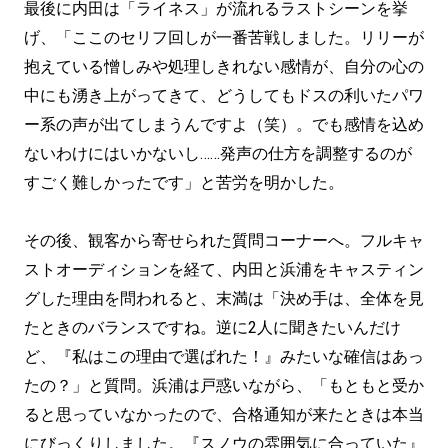
最後に内田は「ライネス」が流れるラストシーンを挙
げ、「ここのセリフ回しが一番苦戦しました。リリーが
抱えている憎しみや処理しきれない感情が、自分の心の
中にも湧き上がってきて、どうしてもドスの利いたパワ
ー系の声が出てしまうんですよ（笑）。でも感情を込め
ないわけにはいかないし……発声の仕方を調整するのが
すごく難しかったです」と苦労を明かした。
その後、観客から寄せられた質問コーナーへ。フルキャ
ストオーディションを経て、内田と浜浦をキャスティン
グした理由を問われると、末満は「決め手は、全体を見
たときのバランスですね。逆に2人に聞きたいんだけ
ど、『私はこの理由で選ばれた！』みたいな確信はあっ
たの？」と質問。浜浦は戸惑いながら、「もともと受か
ると思っていなかったので、合格通知が来たときは本当
にびっくりしました。『スノウの雰囲気に合っていた』