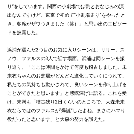
り”をしています。関西の小劇場では割とおなじみの演
出なんですけど、東京で初めて“小劇場走り”をやったと
き、客席がザワつきました（笑）」と思い出のエピソー
ドを披露した。
浜浦が選んだ2つ目のお気に入りシーンは、リリー、ス
ノウ、ファルスの3人で話す場面。浜浦は同シーンを振
り返り、「ここは時間をかけて何度も稽古しました。未
来衣ちゃんのお芝居がどんどん進化していくにつれて、
私たちの気持ちも動かされて、良いシーンを作り上げる
ことができたと思います」と感慨深げに語る。これを受
け、末満も「稽古残り2日くらいのところで、大森未来
衣ならではのファルスが“爆誕”したよね。まさにハマり
役だったと思います」と大森の努力を讃えた。