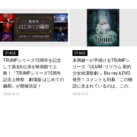
STAGE
STAGE
TRUMPシリーズ15周年を記念
末満健一が手掛けるTRUMPシ
して過去6公演を映画館で上
リーズ『LILIUM -リリウム 新約
映！『TRUMPシリーズ15周年
少女純潔歌劇-』Blu-ray＆DVD
記念上映祭 劇場版 はじめての
発売！コメントも到着「この物
繭期』が開催決定！
語に含まれているのは、この世
を生き抜くために必要な絶望」
2024/4/12
2023/9/27