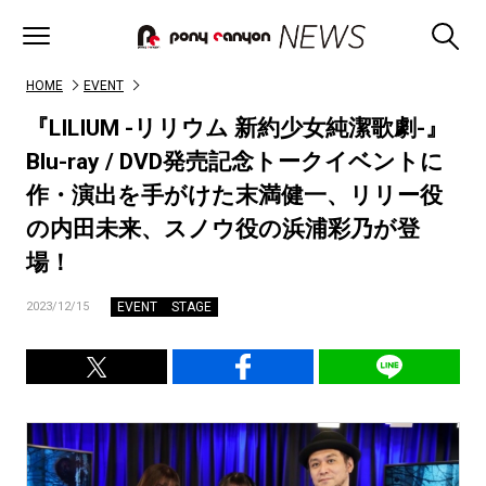
HOME
EVENT
『LILIUM -リリウム 新約少女純潔歌劇-』
Blu-ray / DVD発売記念トークイベントに
作・演出を手がけた末満健一、リリー役
の内田未来、スノウ役の浜浦彩乃が登
場！
EVENT
STAGE
2023/12/15