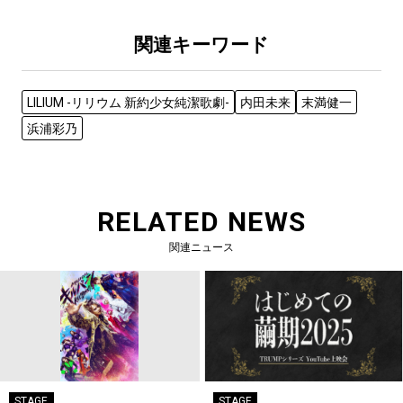
関連キーワード
LILIUM -リリウム 新約少女純潔歌劇-
内田未来
末満健一
浜浦彩乃
RELATED NEWS
関連ニュース
STAGE
STAGE