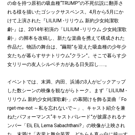
の命を持つ原初の吸血種“TRUMP”の不死伝説に翻弄さ
れる様を描いたゴシックサスペンス。4月から5月にか
けて上演された『LILIUM -リリウム 新約少女純潔歌
劇-』は、2014年初演の「LILIUM -リリウム 少女純潔歌
劇-」の脚本を改稿し、新たな楽曲を携えて構成された
作品だ。物語の舞台は、“繭期”を迎えた吸血種の少年少
女たちが暮らすサナトリウム“クラン”。そこで暮らす少
女リリーの友人シルベチカがある日失踪し……。
イベントでは、末満、内田、浜浦の3人がピックアップ
した数シーンの映像を観ながらトーク。まず「LILIUM -
リリウム 新約少女純潔歌劇-」の幕開けを飾る楽曲「Fo
rget-me-not ～私を忘れないで～」、キャスト紹介を兼
ねたパフォーマンス“キャストパレード”が披露されるナ
ンバー「Eli, Eli, Lema Sabachthani?」の映像が上映され
た。末満は「衣裳と舞台装置、どちらも真っ白に統一す