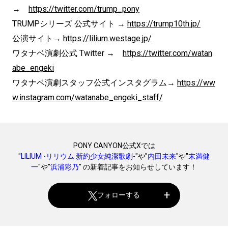
→
https://twitter.com/trump_pony
TRUMPシリーズ 公式サイト →
https://trump10th.jp/
公演サイト→
https://lilium.westage.jp/
ワタナベ演劇公式 Twitter →
https://twitter.com/watan
abe_engeki
ワタナベ演劇スタッフ公式インスタグラム→
https://ww
w.instagram.com/watanabe_engeki_staff/
PONY CANYON公式Xでは
"
LILIUM -リリウム 新約少女純潔歌劇-
"や"
内田未来
"や"
末満健
一
"や"
浜浦彩乃
" の新着記事をお知らせしています！
フォローする