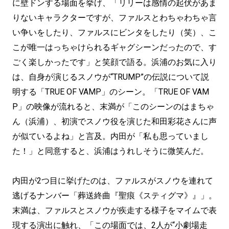
に壁ドンする場面を挙げ、「リリーは感情の起伏があま
りないキャラクターですが、ファルスとわちゃわちゃ言
い争いをしたり、ファルスにビンタをしたり（笑）、こ
こが唯一はっちゃけられるギャグシーンだったので、す
ごく楽しかったです」と笑顔で語る。浜浦のお気に入り
は、自身が演じるスノウが“TRUMP”の伝説について説
明する「TRUE OF VAMP」のシーン。「TRUE OF VAM
P」の映像が流れると、末満が「このシーンのはまちゃ
ん（浜浦）、初演でスノウ役を演じた和田彩花さんに声
が似ているよね」と言及。内田が「私も思っていまし
た！」と同意すると、浜浦はうれしそうに微笑んだ。
内田が2つ目に挙げたのは、ファルスがスノウを連れて
逃げるナンバー「葬送終曲『聖痕《スティグマ》』」。
末満は、ファルスとスノウが疾走する様子をマイムで表
現する演出に触れ、「この場面では、2人が“小劇場走