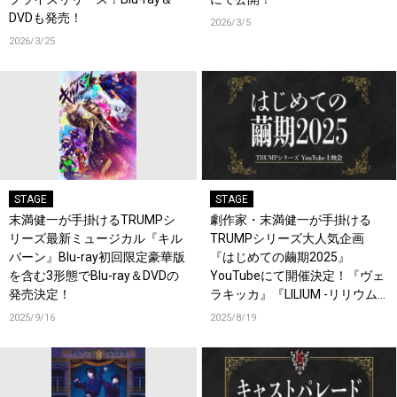
DVDも発売！
2026/3/5
2026/3/25
STAGE
STAGE
末満健一が手掛けるTRUMPシ
劇作家・末満健一が手掛ける
リーズ最新ミュージカル『キル
TRUMPシリーズ大人気企画
バーン』Blu-ray初回限定豪華版
『はじめての繭期2025』
を含む3形態でBlu-ray＆DVDの
YouTubeにて開催決定！『ヴェ
発売決定！
ラキッカ』『LILIUM -リリウム
新約少女純潔歌劇-』も！
2025/9/16
2025/8/19