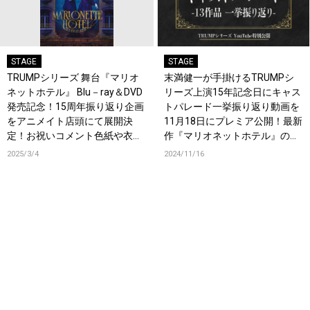
STAGE
STAGE
TRUMPシリーズ 舞台『マリオ
末満健一が手掛けるTRUMPシ
ネットホテル』 Blu－ray＆DVD
リーズ上演15年記念日にキャス
発売記念！15周年振り返り企画
トパレード一挙振り返り動画を
をアニメイト店頭にて展開決
11月18日にプレミア公開！最新
定！お祝いコメント色紙や衣裳
作『マリオネットホテル』の映
展、サイン入りグッズがあたる
像も初公開！
2025/3/4
2024/11/16
キャンペーンも！