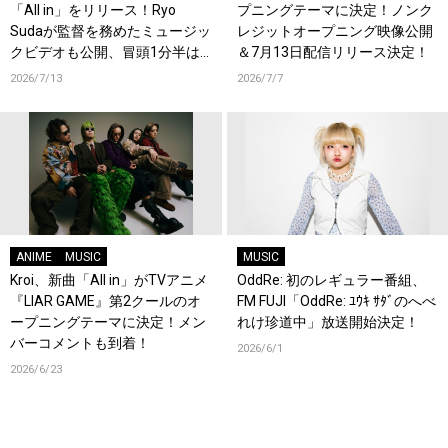
「All in」をリリース！Ryo
プニングテーマに決定！ノンク
Sudaが監督を務めたミュージッ
レジットオープニング映像公開
クビデオも公開、冒頭1分半は
＆7月13日配信リリース決定！
ワンカット！
2026/7/13
2026/7/7
ANIME
MUSIC
MUSIC
Kroi、新曲「All in」がTVアニメ
OddRe: 初のレギュラー番組、
『LIAR GAME』第2クールのオ
FM FUJI「OddRe: ﾕｳｷ ｻﾀﾞのへべ
ープニングテーマに決定！メン
れけ珍道中」放送開始決定！
バーコメントも到着！
2026/6/1
2026/6/23