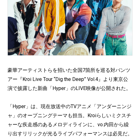
豪華アーティストらを招いた全国7箇所を巡る対バンツ
アー『Kroi Live Tour “Dig the Deep” Vol.4』より東京公
演で披露した新曲「Hyper」のLIVE映像が公開された。
「Hyper」は、現在放送中のTVアニメ「アンダーニンジ
ャ」のオープニングテーマも担当。Kroiらしいミクスチ
ャーな疾走感のあるメロディラインに、vo.内田から繰
り出すリリックが光るライブパフォーマンスは必見だ。