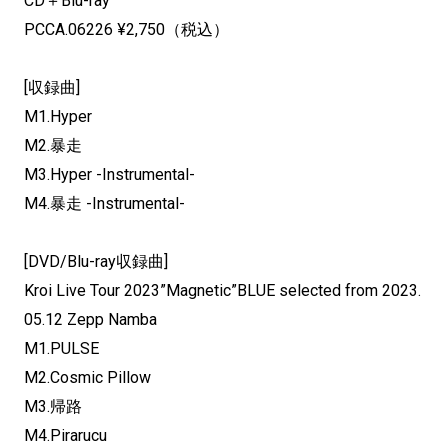
CD＋Blu-ray
PCCA.06226 ¥2,750（税込）
[収録曲]
M1.Hyper
M2.暴走
M3.Hyper -Instrumental-
M4.暴走 -Instrumental-
[DVD/Blu-ray収録曲]
Kroi Live Tour 2023”Magnetic”BLUE selected from 2023.
05.12 Zepp Namba
M1.PULSE
M2.Cosmic Pillow
M3.帰路
M4.Pirarucu