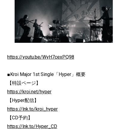
https://youtu.be/WyH7cexPQ98
■Kroi Major 1st Single「Hyper」概要
【特設ページ】
https://kroi.net/hyper
【Hyper配信】
https://lnk.to/kroi_hyper
【CD予約】
https://lnk.to/Hyper_CD