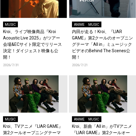
MUSIC
ANIME
MUSIC
Kroi、ライブ映像商品『Kroi
内田が走る！Kroi、『LIAR
Acoustic Live 2025』がツアー
GAME』第2クールのオープニン
会場&ECサイト限定でリリース
グテーマ「All in」ミュージック
決定！ダイジェスト映像も公
ビデオのBehind The Scenes公
開！
開！
2026/7/31
2026/7/21
MUSIC
ANIME
MUSIC
Kroi、TVアニメ『LIAR GAME』
Kroi、新曲「All in」がTVアニメ
第2クールオープニングテーマ
『LIAR GAME』第2クールオー