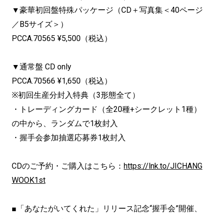
▼豪華初回盤特殊パッケージ（CD＋写真集＜40ページ
／B5サイズ＞）
PCCA.70565 ¥5,500（税込）
▼通常盤 CD only
PCCA.70566 ¥1,650（税込）
※初回生産分封入特典（3形態全て）
・トレーディングカード（全20種+シークレット1種）
の中から、ランダムで1枚封入
・握手会参加抽選応募券1枚封入
CDのご予約・ご購入はこちら：
https://lnk.to/JICHANG
WOOK1st
■「あなたがいてくれた」リリース記念“握手会”開催、