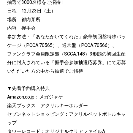
抽選で3000名様をご招待！
日程：12月23日（土）
場所：都内某所
内容：握手会
参加方法：「あなたがいてくれた」豪華初回盤特殊パッ
ケージ（PCCA.70565）、通常盤（PCCA.70566）、
ファンクラブ会員限定盤（SCCA.148）3形態の初回生産
分に封入されている「握手会参加抽選応募券」にて応募
いただいた方の中から抽選でご招待
▼先着予約購入特典
Amazon.co.jp
：メガジャケ
楽天ブックス：アクリルキーホルダー
セブンネットショッピング：アクリルペットボトルキャ
ップ
タワーレコード：オリジナルクリアファイルA