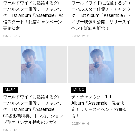
ワールドワイドに活躍するグロ
ワールドワイドに活躍するグロ
ーバルスター俳優チ・チャンウ
ーバルスター俳優チ・チャンウ
ク、1st Album『Assemble』配
ク、1st Album「Assemble」テ
信スタート！配信キャンペーン
ィザー映像を公開、リリースイ
実施決定！
ベント詳細も解禁！
2025/12/17
2025/12/12
MUSIC
MUSIC
ワールドワイドに活躍するグロ
チ・チャンウク、1st
ーバルスター俳優チ・チャンウ
Album「Assemble」発売決
ク、1st Album「Assemble」
定！リリースイベントの開催
CD各形態特典、トレカ、ショッ
も！
プ別オリジナル特典のデザイン
2025/10/16
を公開！
2025/11/19