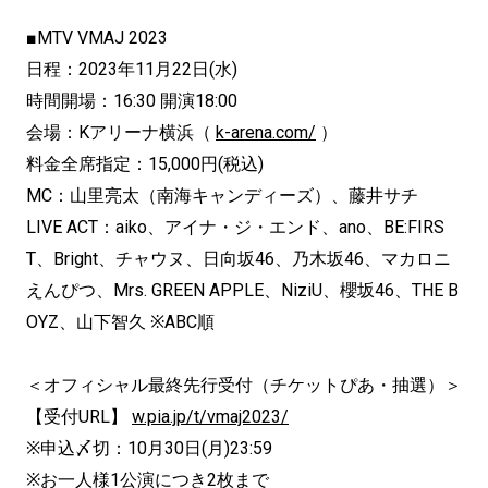
■MTV VMAJ 2023
日程：2023年11月22日(水)
時間開場：16:30 開演18:00
会場：Kアリーナ横浜（
k-arena.com/
）
料金全席指定：15,000円(税込)
MC：山里亮太（南海キャンディーズ）、藤井サチ
LIVE ACT：aiko、アイナ・ジ・エンド、ano、BE:FIRS
T、Bright、チャウヌ、日向坂46、乃木坂46、マカロニ
えんぴつ、Mrs. GREEN APPLE、NiziU、櫻坂46、THE B
OYZ、山下智久 ※ABC順
＜オフィシャル最終先行受付（チケットぴあ・抽選）＞
【受付URL】
w.pia.jp/t/vmaj2023/
※申込〆切：10月30日(月)23:59
※お一人様1公演につき2枚まで