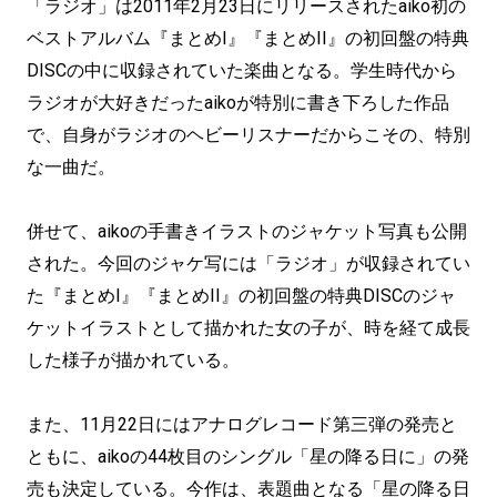
「ラジオ」は2011年2月23日にリリースされたaiko初の
ベストアルバム『まとめI』『まとめII』の初回盤の特典
DISCの中に収録されていた楽曲となる。学生時代から
ラジオが大好きだったaikoが特別に書き下ろした作品
で、自身がラジオのヘビーリスナーだからこその、特別
な一曲だ。
併せて、aikoの手書きイラストのジャケット写真も公開
された。今回のジャケ写には「ラジオ」が収録されてい
た『まとめI』『まとめII』の初回盤の特典DISCのジャ
ケットイラストとして描かれた女の子が、時を経て成長
した様子が描かれている。
また、11月22日にはアナログレコード第三弾の発売と
ともに、aikoの44枚目のシングル「星の降る日に」の発
売も決定している。今作は、表題曲となる「星の降る日