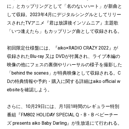
に」とカップリングとして「名のないハート」が新曲と
して収録。2023年4月にデジタルシングルとしてリリー
スされたTVアニメ『君は放課後インソムニア』主題歌
「いつ逢えたら」もカップリング曲として収録される。
初回限定仕様盤には、『aiko×RADIO CRAZY 2022』が
収録されたBlu-ray 又は DVDが付属され、ライブ本編の
映像の他にフェスの裏側やリハーサルの様子を撮影した
「behind the scenes」が特典映像として収録される。C
Dの特典情報や予約・購入に関する詳細はaiko official w
ebsiteを確認しよう。
さらに、10月29日には、月1回1時間のレギュラー特別
番組『FM802 HOLIDAY SPECIAL Q・B・B ベビーチー
ズ presents aiko Baby Darling』が生放送にて行われる。