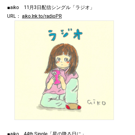
■aiko 11月3日配信シングル「ラジオ」
URL：
aiko.lnk.to/radioPR
■aiko 44th Single「星の降る日に」