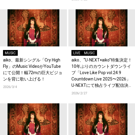
MUSIC
LIVE
MUSIC
aiko、最新シングル「Cry High
aiko、“U-NEXT×aiko”特集決定！
Fly」のMusic VideoがYouTube
10年ぶりのカウントダウンライ
にて公開！幅72mの巨大ビジョ
ブ「Love Like Pop vol.24.9
ンを背に歌い上げる！
Countdown Live 2025〜2026」
U-NEXTにて独占ライブ配信決
2026/3/4
定！過去ライブ映像一挙配信ス
2026/2/27
タート！