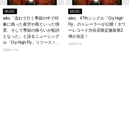
MUSIC
MUSIC
aiko「流れて行く季節の中で印
aiko、47thシングル「Cry High
象に残った夜空や雨といった情
Fly」のトレーラーが公開！タワ
景、そして季節の移ろいが歌詞
ーレコード渋谷店限定施策第2
となった」と語るニューシング
弾が決定！
ル「Cry High Fly」リリース！オ
2026/1/9
フィシャルインタビューも公
2026/1/14
開！