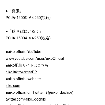
●「夏服」
PCJA-15003 ￥4,950(税込)
●「秋 そばにいるよ」
PCJA-15004 ￥4,950(税込)
■aiko official YouTube
www.youtube.com/user/aikoOfficial
■aiko配信サイトはこちら
aiko.lnk.to/artistPR
■aiko official website
aiko.com
■aiko official on Twitter（@aiko_dochibi）
twitter.com/aiko_dochibi