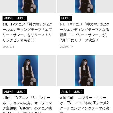
ANIME
MUSIC
MUSIC
eill、TVアニメ『神の雫』第2ク
eill、TVアニメ『神の雫』第2ク
ールエンディングテーマ「エブ
ールエンディングテーマとなる
リー・サマー」をリリース！リ
新曲「エブリー・サマー」が、
リックビデオも公開！
7月3日にリリース決定！
2026/7/3
2026/6/17
ANIME
MUSIC
ANIME
MUSIC
eillが、TVアニメ『リィンカー
eillの新曲「エブリー・サマー」
ネーションの花弁』オープニン
が、TVアニメ『神の雫』の第2
グ主題歌「Glitch*」のアニメ映
クールエンディングテーマに決