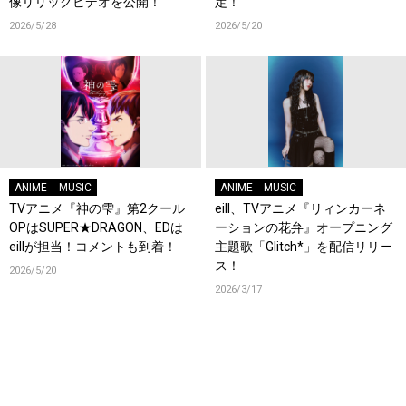
像リリックビデオを公開！
定！
2026/5/28
2026/5/20
ANIME
MUSIC
ANIME
MUSIC
TVアニメ『神の雫』第2クール
eill、TVアニメ『リィンカーネ
OPはSUPER★DRAGON、EDは
ーションの花弁』オープニング
eillが担当！コメントも到着！
主題歌「Glitch*」を配信リリー
ス！
2026/5/20
2026/3/17