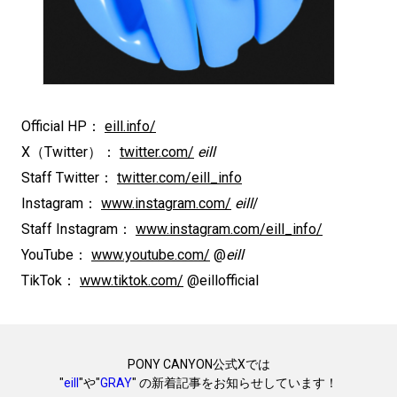
Official HP：
eill.info/
X（Twitter）：
twitter.com/
eill
Staff Twitter：
twitter.com/eill_info
Instagram：
www.instagram.com/
eill
/
Staff Instagram：
www.instagram.com/eill_info/
YouTube：
www.youtube.com/
@
eill
TikTok：
www.tiktok.com/
@eillofficial
PONY CANYON公式Xでは
"
eill
"や"
GRAY
" の新着記事をお知らせしています！