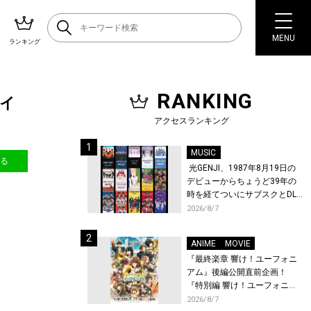
MENU
ランキング
RANKING
ライ
アクセスランキング
MUSIC
送る
光GENJI、1987年8月19日の
デビューからちょうど39年の
時を経てついにサブスクとDL
配信が解禁！
2026/8/7
ANIME
MOVIE
『最終楽章 響け！ユーフォニ
アム』後編公開直前企画！
『特別編 響け！ユーフォニア
ム〜アンサンブルコンテス
2026/8/7