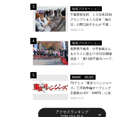
ト〜』と『最終楽章 響け！ユ
ーフォニアム』前編の一挙上
地域プロモーション
映が決定！
千葉県長生村、ミス日本2026
グランプリ＆ミス日本「海の
日」の野口絵子さんが 千葉県
唯一の村・長生村で地引網を
2026/7/31
体験！
地域プロモーション
長野県千曲市、小平奈緒さん
をゲストに迎え11月22日開催
決定！「第12回千曲川ハーフ
マラソン」エントリー受付開
2026/7/23
始！
ANIME
MUSIC
TVアニメ『東京リベンジャー
ズ』三天戦争編オープニング
主題歌がJO1「IGNITE」に決
定！メンバー全員から喜びと
2026/7/21
作品への想いあふれるコメン
トが到着！9月に東京・大阪で
アクセスランキング
先行上映会を開催！
TOP 10を見る