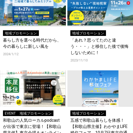
地域プロモーション
地域プロモーション
暮らし方を選べる時代だから、
「あれ？思ってたのと違
今の暮らしに新しい風を
う・・・」と移住した後で後悔
しないために！
2024/1/12
2023/11/10
EVENT
地域プロモーション
地域プロモーション
和歌山の人気ローカルpodcast
五感で和歌山暮らしを体感！
が出張で東京に登場！【和歌山
【和歌山県主催】わかやまLIFE
県主催】東京会場＆オンライン
移住フェア、10月7日東京交通