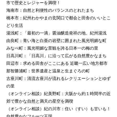
市で歴史とレジャーを満喫！
海南市：自然と利便性のバランスのとれたまち
橋本市：紀州わかやまの玄関口で都会と田舎のいいとこ
どり生活
湯浅町：「最初の一滴」醤油醸造発祥の地、紀州湯浅
由良町：青い海と白亜の岩壁に囲まれた風光明媚な町
みなべ町：風光明媚な景観を誇る日本一の梅の里
日高川町：「日高川」に沿って広がる自然豊かなまち
田辺市：求める田舎がここにある 近畿一広い地方都市
那智勝浦町：世界遺産と温泉と生まぐろの町
古座川町：清流古座川が流れるレクリエーションとゆず
の里
（オンライン相談）紀美野町：大阪から約１時間半の近
郊で豊かな自然と満天の星空を満喫
（オンライン相談）紀の川市：住い（すい）も甘いも！
自然豊かなフルーツ王国