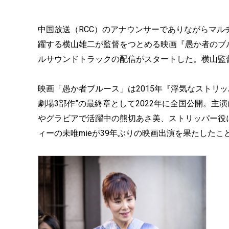
中国放送（RCC）のアナウンサーでありながらマ
躍する横山雄二が監督をつとめる映画『愚か者のブルー
ルサウンドトラックの配信がスタートした。横山監
映画「愚か者ブルース」は2015年『浮気なストリッ
劇場3部作”の最終章として2022年に全国公開。
やグラビアで活躍中の熊切あさ美、ストリッパー役に
ィーの未唯mieが39年ぶりの映画出演を果たした