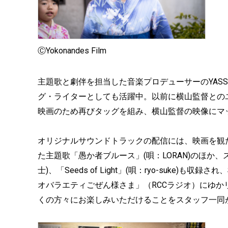
ⒸYokonandes Film
主題歌と劇伴を担当した音楽プロデューサーのYASS
グ・ライターとしても活躍中。以前に横山監督との
映画のため再びタッグを組み、横山監督の映像にマ
オリジナルサウンドトラックの配信には、映画を観
た主題歌「愚か者ブルース」(唄：LORAN)のほか
士)、「Seeds of Light」(唄：ryo-suk
オバラエティごぜん様さま」（RCCラジオ）にゆ
くの方々にお楽しみいただけることをスタッフ一同