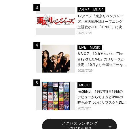
始！
ANIME
MUSIC
TVアニメ『東京リベンジャー
ズ』三天戦争編オープニング
主題歌がJO1「IGNITE」に決
定！メンバー全員から喜びと
2026/7/21
作品への想いあふれるコメン
トが到着！9月に東京・大阪で
LIVE
MUSIC
先行上映会を開催！
A.B.C-Z、10thアルバム『The
Way of L.O.V-E』のリリースが
決定！10月より全国ツアーを
開催！
2026/7/29
MUSIC
光GENJI、1987年8月19日の
デビューからちょうど39年の
時を経てついにサブスクとDL
配信が解禁！
2026/8/7
アクセスランキング
TOP 10を見る