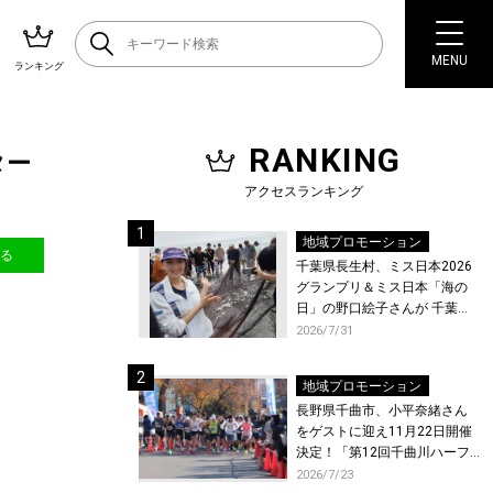
MENU
ランキング
RANKING
ター
アクセスランキング
地域プロモーション
送る
千葉県長生村、ミス日本2026
グランプリ＆ミス日本「海の
日」の野口絵子さんが 千葉県
唯一の村・長生村で地引網を
2026/7/31
体験！
地域プロモーション
長野県千曲市、小平奈緒さん
をゲストに迎え11月22日開催
決定！「第12回千曲川ハーフ
マラソン」エントリー受付開
2026/7/23