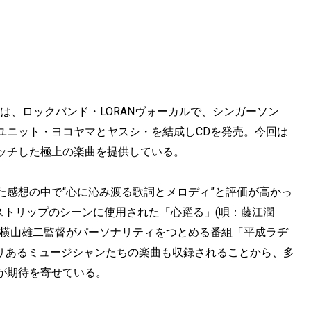
は、ロックバンド・LORANヴォーカルで、シンガーソン
ユニット・ヨコヤマとヤスシ・を結成しCDを発売。今回は
ッチした極上の楽曲を提供している。
た感想の中で“心に沁み渡る歌詞とメロディ”と評価が高かっ
、ストリップのシーンに使用された「心躍る」(唄：藤江潤
e)も収録され、横山雄二監督がパーソナリティをつとめる番組「平成ラヂ
かリあるミュージシャンたちの楽曲も収録されることから、多
が期待を寄せている。