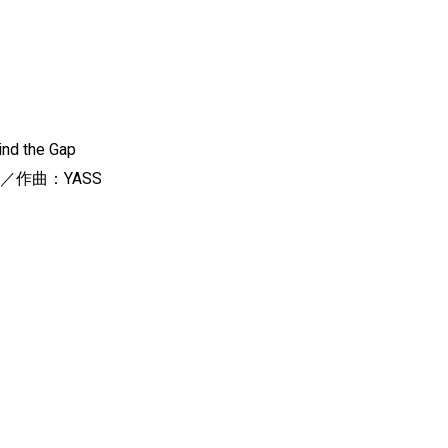
d the Gap
／作曲：YASS