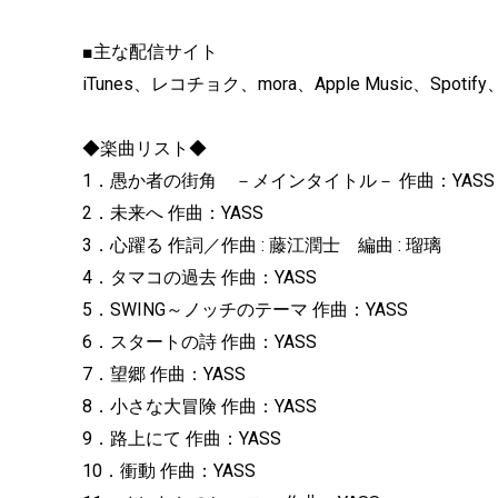
■主な配信サイト
iTunes、レコチョク、mora、Apple Music、Spotify
◆楽曲リスト◆
1．愚か者の街角 －メインタイトル－ 作曲：YASS
2．未来へ 作曲：YASS
3．心躍る 作詞／作曲 : 藤江潤士 編曲 : 瑠璃
4．タマコの過去 作曲：YASS
5．SWING～ノッチのテーマ 作曲：YASS
6．スタートの詩 作曲：YASS
7．望郷 作曲：YASS
8．小さな大冒険 作曲：YASS
9．路上にて 作曲：YASS
10．衝動 作曲：YASS