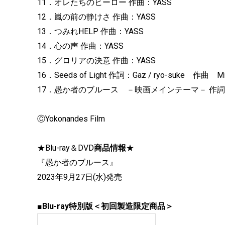
11．オレたちのヒーロー 作曲：YASS
12．嵐の前の静けさ 作曲：YASS
13．つみれHELP 作曲：YASS
14．心の声 作曲：YASS
15．グロリアの決意 作曲：YASS
16．Seeds of Light 作詞：Gaz / ryo-suke 作曲 Min
17．愚か者のブルース －映画メインテーマ－ 作詞
ⒸYokonandes Film
★
Blu-ray＆DVD
商品情報
★
『愚か者のブルース』
2023年9月27日(水)発売
■
Blu-ray特別版＜初回製造限定商品＞