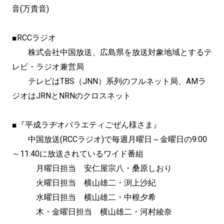
音(万貴音)
■RCCラジオ
株式会社中国放送、広島県を放送対象地域とするテ
レビ・ラジオ兼営局
テレビはTBS（JNN）系列のフルネット局、AMラ
ジオはJRNとNRNのクロスネット
■『平成ラヂオバラエティごぜん様さま』
中国放送(RCCラジオ)で毎週月曜日～金曜日の9:00
～11:40に放送されているワイド番組
月曜日担当 安仁屋宗八・桑原しおり
火曜日担当 横山雄二・渕上沙紀
水曜日担当 横山雄二・中根夕希
木・金曜日担当 横山雄二・河村綾奈