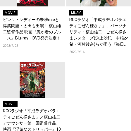
MOVIE
MUSIC
ピンク・レディーの未唯mieと
RCCラジオ「平成ラヂオバラエ
爆笑問題・太田も出演！ 横山雄
ティごぜん様さま」、パーソナ
二監督作品 映画『愚か者のブル
リティ・横山雄二、ごぜん様さ
ース』Blu-ray・DVD発売決定！
まシスターズ(渕上沙紀・中根夕
希・河村綾奈)らが唄う『毎日が
2023/7/25
日曜日／言の葉』が9月16日か
2020/9/16
ら音楽配信スタート！
MOVIE
RCCラジオ「平成ラヂオバラエ
ティごぜん様さま」／横山雄二
アナウンサー第一回監督作品、
映画『浮気なストリッパー』10