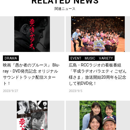
RELATED NEWS
関連ニュース
DRAMA
EVENT
MUSIC
VARIETY
映画『愚か者のブルース』 Blu-
広島・RCCラジオの看板番組
ray・DVD発売記念 オリジナル
「平成ラヂオバラエティ ごぜん
サウンドトラック配信スター
様さま」放送開始20周年を記念
ト！
して初DVD化！
2023/9/27
2023/9/5