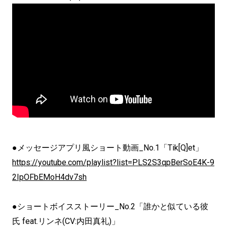
●メッセージアプリ風ショート動画_No.1「Tik[Q]et」
https://youtube.com/playlist?list=PLS2S3qpBerSoE4K-9
2IpOFbEMoH4dv7sh
●ショートボイスストーリー_No.2「誰かと似ている彼
氏 feat.リンネ(CV:内田真礼)」