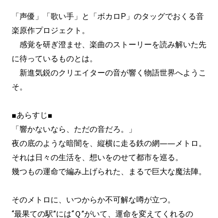
「声優」「歌い手」と「ボカロP」のタッグでおくる音
楽原作プロジェクト。
感覚を研ぎ澄ませ、楽曲のストーリーを読み解いた先
に待っているものとは。
新進気鋭のクリエイターの音が響く物語世界へようこ
そ。
■あらすじ■
「響かないなら、ただの音だろ。」
夜の底のような暗闇を、縦横に走る鉄の網――メトロ。
それは日々の生活を、想いをのせて都市を巡る。
幾つもの運命で編み上げられた、まるで巨大な魔法陣。
そのメトロに、いつからか不可解な噂が立つ。
“最果ての駅”には“Ｑ”がいて、運命を変えてくれるの