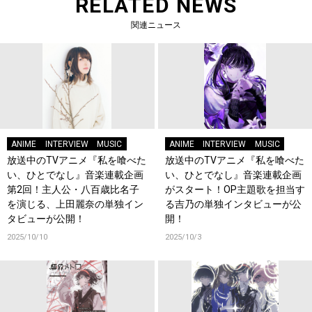
RELATED NEWS
関連ニュース
ANIME
INTERVIEW
MUSIC
ANIME
INTERVIEW
MUSIC
放送中のTVアニメ『私を喰べた
放送中のTVアニメ『私を喰べた
い、ひとでなし』音楽連載企画
い、ひとでなし』音楽連載企画
第2回！主人公・八百歳比名子
がスタート！OP主題歌を担当す
を演じる、上田麗奈の単独イン
る吉乃の単独インタビューが公
タビューが公開！
開！
2025/10/10
2025/10/3