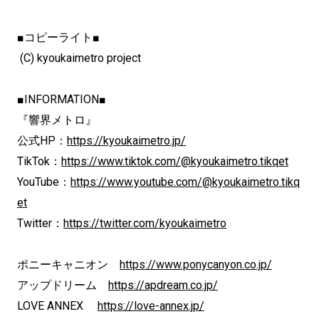
■コピーライト■
(C) kyoukaimetro project
■INFORMATION■
『響界メトロ』
公式HP：
https://kyoukaimetro.jp/
TikTok：
https://www.tiktok.com/@kyoukaimetro.tikqet
YouTube：
https://www.youtube.com/@kyoukaimetro.tikq
et
Twitter：
https://twitter.com/kyoukaimetro
ポニーキャニオン
https://www.ponycanyon.co.jp/
アップドリーム
https://apdream.co.jp/
LOVE ANNEX
https://love-annex.jp/