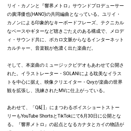
リイ・カノンと『響界メトロ』サウンドプロデューサー
の廣澤優也(HANO)の共同編曲となっている。ユリイ・
カノンによる印象的なキーボードフレーズ、テクニカル
なベースやギターなど聴きごたえのある構成で、メロデ
ィ・サウンド共に、ボカロ文脈からなるインターネット
カルチャー、音楽観が色濃く出た楽曲だ。
そして、本楽曲のミュージックビデオもあわせて公開さ
れた。イラストレーター・SOLANIによる耽美なイラス
トを中心に据え、映像クリエイター・Qvyが楽曲の世界
観を拡張し、洗練されたMVに仕上がっている。
あわせて、「Q&[ ]」にまつわるボイスショートストー
リーもYouTube ShortsとTikTokにて6月30日に公開とな
る。『響界メトロ』の起点となるカナタとカイの物語が