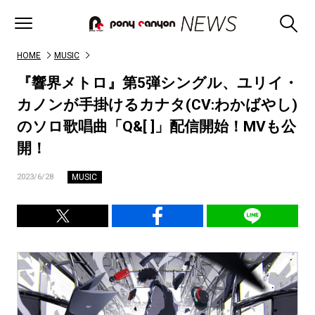
HOME
MUSIC
『響界メトロ』第5弾シングル、ユリイ・
カノンが手掛けるカナタ(CV:わかばやし)
のソロ歌唱曲「Q&[ ]」配信開始！MVも公
開！
MUSIC
2023/6/28