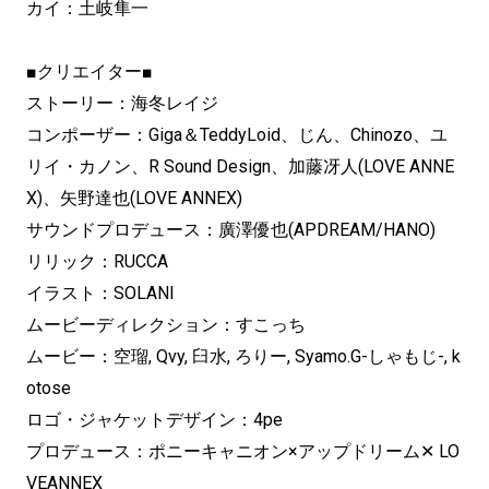
カイ：土岐隼一
■クリエイター■
ストーリー：海冬レイジ
コンポーザー：Giga＆TeddyLoid、じん、Chinozo、ユ
リイ・カノン、R Sound Design、加藤冴人(LOVE ANNE
X)、矢野達也(LOVE ANNEX)
サウンドプロデュース：廣澤優也(APDREAM/HANO)
リリック：RUCCA
イラスト：SOLANI
ムービーディレクション：すこっち
ムービー：空瑠, Qvy, 臼水, ろりー, Syamo.G-しゃもじ-, k
otose
ロゴ・ジャケットデザイン：4pe
プロデュース：ポニーキャニオン×アップドリーム✕ LO
VEANNEX