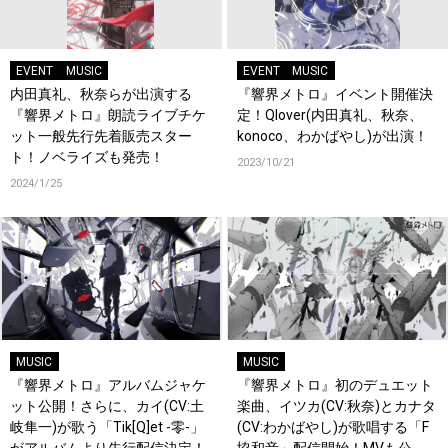
EVENT
MUSIC
EVENT
MUSIC
内田真礼、秋奈らが出演する
『響界メトロ』イベント開催決
『響界メトロ』朗読ライブチケ
定！Qlover(内田真礼、秋奈、
ット一般先行先着販売スター
konoco、わかばやし)が出演！
ト！ノベライズも発売！
2023/10/21
2024/1/25
MUSIC
MUSIC
『響界メトロ』アルバムジャケ
『響界メトロ』初のデュエット
ット公開！さらに、カイ(CV:土
楽曲、イツカ(CV:秋奈)とカナタ
岐隼一)が歌う「Tik[Q]et -零-」
(CV:わかばやし)が歌唱する「F
がアルバムより先行配信決定！
協和音」配信開始！MVも公