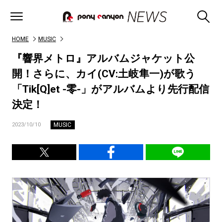
HOME
MUSIC
『響界メトロ』アルバムジャケット公
開！さらに、カイ(CV:土岐隼一)が歌う
「Tik[Q]et -零-」がアルバムより先行配信
決定！
MUSIC
2023/10/10