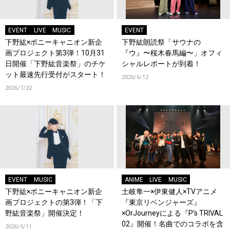
EVENT
LIVE
MUSIC
EVENT
下野紘×ポニーキャニオン新企
下野紘朗読祭「サウナの
画プロジェクト第3弾！10月31
『ウ』〜桜木春馬編〜」オフィ
日開催「下野紘音楽祭」のチケ
シャルレポートが到着！
ット最速先行受付がスタート！
2026/6/12
2026/7/22
EVENT
MUSIC
ANIME
LIVE
MUSIC
下野紘×ポニーキャニオン新企
土岐隼一×伊東健人×TVアニメ
画プロジェクトの第3弾！「下
『東京リベンジャーズ』
野紘音楽祭」開催決定！
×OrJourneyによる『P’s TRIVAL
02』開催！名曲でのコラボを含
2026/5/11