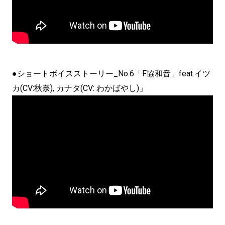
●ショートボイスストーリー_No.6「F協和音」feat.イツ
カ(CV:秋奈), カナタ(CV: わかばやし)」