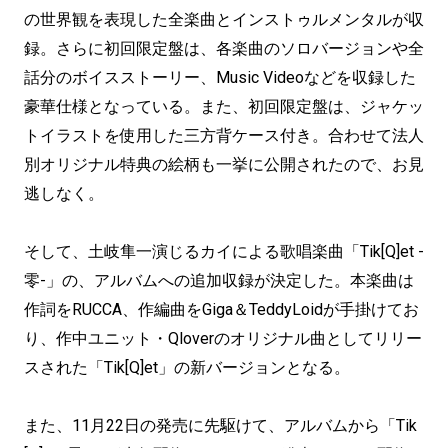
の世界観を表現した全楽曲とインストゥルメンタルが収
録。さらに初回限定盤は、各楽曲のソロバージョンや全
話分のボイスストーリー、Music Videoなどを収録した
豪華仕様となっている。また、初回限定盤は、ジャケッ
トイラストを使用した三方背ケース付き。合わせて法人
別オリジナル特典の絵柄も一挙に公開されたので、お見
逃しなく。
そして、土岐隼一演じるカイによる歌唱楽曲「Tik[Q]et -
零-」の、アルバムへの追加収録が決定した。本楽曲は
作詞をRUCCA、作編曲をGiga＆TeddyLoidが手掛けてお
り、作中ユニット・Qloverのオリジナル曲としてリリー
スされた「Tik[Q]et」の新バージョンとなる。
また、11月22日の発売に先駆けて、アルバムから「Tik