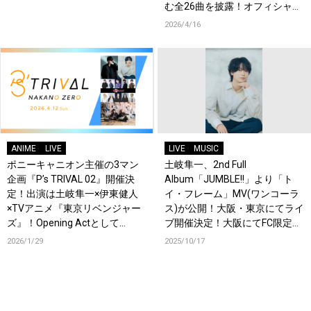
む全26曲を披露！オフィシャル
レポート到着！
2026/4/16
ANIME
LIVE
LIVE
MUSIC
ポニーキャニオン主催の3マン
土岐隼一、2nd Full
企画『P’s TRIVAL 02』開催決
Album「JUMBLE!!」より「ト
定！出演は土岐隼一×伊東健人
イ・フレーム」MV(ワンコーラ
×TVアニメ『東京リベンジャー
ス)が公開！大阪・東京にてライ
ズ』！Opening Actとして
ブ開催決定！大阪にてFC限定ツ
OrJourneyも登場！
アー＆イベントの開催も決定！
2026/1/29
2025/10/17