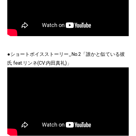
●ショートボイスストーリー_No.2「誰かと似ている彼
氏 feat.リンネ(CV:内田真礼)」