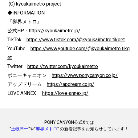
(C) kyoukaimetro project
◆INFORMATION
『響界メトロ』
公式HP：
https://kyoukaimetro.jp/
TikTok：
https://www.tiktok.com/@kyoukaimetro.tikqet
YouTube：
https://www.youtube.com/@kyoukaimetro.tikq
et
Twitter：
https://twitter.com/kyoukaimetro
ポニーキャニオン
https://www.ponycanyon.co.jp/
アップドリーム
https://apdream.co.jp/
LOVE ANNEX
https://love-annex.jp/
PONY CANYON公式Xでは
"
土岐隼一
"や"
響界メトロ
" の新着記事をお知らせしています！