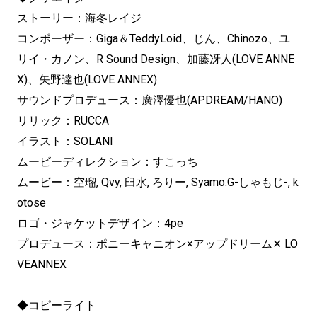
ストーリー：海冬レイジ
コンポーザー：Giga＆TeddyLoid、じん、Chinozo、ユ
リイ・カノン、R Sound Design、加藤冴人(LOVE ANNE
X)、矢野達也(LOVE ANNEX)
サウンドプロデュース：廣澤優也(APDREAM/HANO)
リリック：RUCCA
イラスト：SOLANI
ムービーディレクション：すこっち
ムービー：空瑠, Qvy, 臼水, ろりー, Syamo.G-しゃもじ-, k
otose
ロゴ・ジャケットデザイン：4pe
プロデュース：ポニーキャニオン×アップドリーム✕ LO
VEANNEX
◆コピーライト