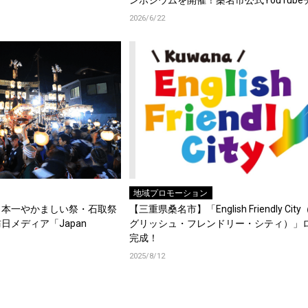
ンポジウムを開催！桑名市公式YouTube
ネルにて当日の様子も公開！
2026/6/22
地域プロモーション
日本一やかましい祭・石取祭
【三重県桑名市】「English Friendly Cit
日メディア「Japan
グリッシュ・フレンドリー・シティ）」
完成！
2025/8/12