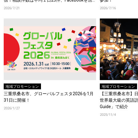
信！相談件数は平均１日25件、Facebookを活
参加！
用したライブ配信も開始！
2026/7/21
2026/7/16
地域プロモーション
地域プロモーション
三重県桑名市、グローバルフェスタ2026を1月
【三重県桑名市】
31日に開催！
世界最大級の英語訪
Guide」で紹介
2026/1/27
2025/11/4