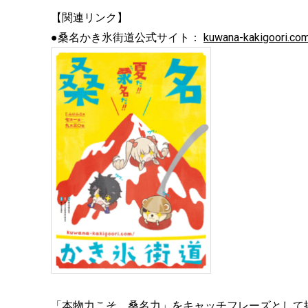
【関連リンク】
●桑名かき氷街道公式サイト：
kuwana-kakigoori.co
「本物力こそ、桑名力」をキャッチフレーズとして