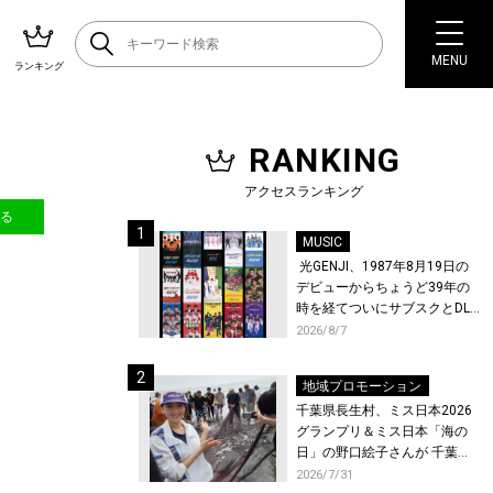
MENU
ランキング
RANKING
アクセスランキング
送る
MUSIC
光GENJI、1987年8月19日の
デビューからちょうど39年の
時を経てついにサブスクとDL
配信が解禁！
2026/8/7
地域プロモーション
千葉県長生村、ミス日本2026
グランプリ＆ミス日本「海の
日」の野口絵子さんが 千葉県
唯一の村・長生村で地引網を
2026/7/31