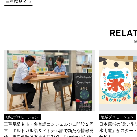
三重県桑名市
RELA
地域プロモーション
地域プロモーション
三重県桑名市・多言語コンシェルジュ開設２周
日本屈指の“暑い街
年！ポルトガル語＆ベトナム語で新たな情報発
氷街道」がスタート