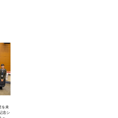
産を未
年記念シ