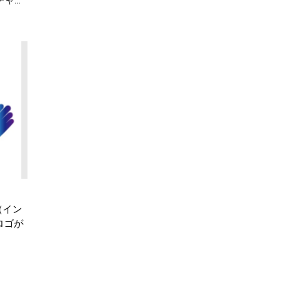
チャン
y（イン
ロゴが