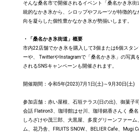
そんな桑名市で開催されるイベント「桑名かき氷街道
統的なかき氷から、シロップやフルーツが特徴的な
向を凝らした個性豊かなかき氷が勢揃いします。
・「桑名かき氷街道」概要
市内22店舗でかき氷を購入して3個または6個スタ
ーや、 TwitterやInstagramで「桑名かき
されるSNSキャンペーンも開催されます。
開催期間：令和5年(2023)7月1日(土)～9月30日(土)
参加店舗：赤い屋根、石垣テラス(日の出)、御菓子司 保
会話 Flatiron3、珈琲館はせ川、珈琲銘香さんく 桑名店
しろざけや茂三郎、大黒屋、多度グリーンファーム
ム、花乃舎、FRUITS SNOW.、BELIER Cafe、Mugi