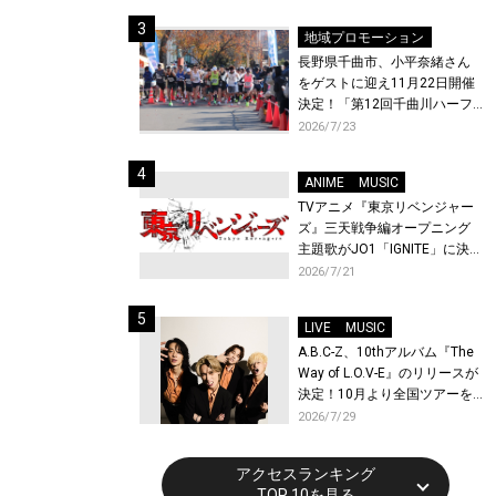
体験！
地域プロモーション
長野県千曲市、小平奈緒さん
をゲストに迎え11月22日開催
決定！「第12回千曲川ハーフ
マラソン」エントリー受付開
2026/7/23
始！
ANIME
MUSIC
TVアニメ『東京リベンジャー
ズ』三天戦争編オープニング
主題歌がJO1「IGNITE」に決
定！メンバー全員から喜びと
2026/7/21
作品への想いあふれるコメン
トが到着！9月に東京・大阪で
LIVE
MUSIC
先行上映会を開催！
A.B.C-Z、10thアルバム『The
Way of L.O.V-E』のリリースが
決定！10月より全国ツアーを
開催！
2026/7/29
アクセスランキング
TOP 10を見る