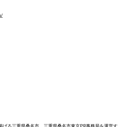
m/
掲げる三重県桑名市。三重県桑名市東京PR事務局を運営す