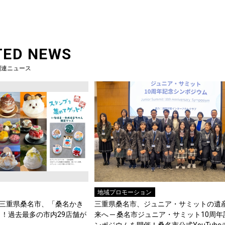
TED NEWS
関連ニュース
地域プロモーション
”三重県桑名市、「桑名かき
三重県桑名市、ジュニア・サミットの遺
！過去最多の市内29店舗が
来へ ─ 桑名市ジュニア・サミット10周