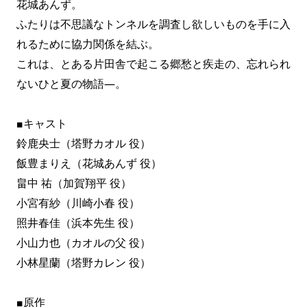
花城あんず。
ふたりは不思議なトンネルを調査し欲しいものを手に入
れるために協力関係を結ぶ。
これは、とある片田舎で起こる郷愁と疾走の、忘れられ
ないひと夏の物語―。
■キャスト
鈴鹿央士（塔野カオル 役）
飯豊まりえ（花城あんず 役）
畠中 祐（加賀翔平 役）
小宮有紗（川崎小春 役）
照井春佳（浜本先生 役）
小山力也（カオルの父 役）
小林星蘭（塔野カレン 役）
■原作