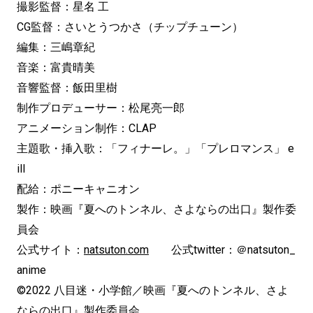
撮影監督：星名 工
CG監督：さいとうつかさ（チップチューン）
編集：三嶋章紀
音楽：富貴晴美
音響監督：飯田里樹
制作プロデューサー：松尾亮一郎
アニメーション制作：CLAP
主題歌・挿入歌：「フィナーレ。」「プレロマンス」 e
ill
配給：ポニーキャニオン
製作：映画『夏へのトンネル、さよならの出口』製作委
員会
公式サイト：
natsuton.com
公式twitter：＠natsuton_
anime
©2022 八目迷・小学館／映画『夏へのトンネル、さよ
ならの出口』製作委員会