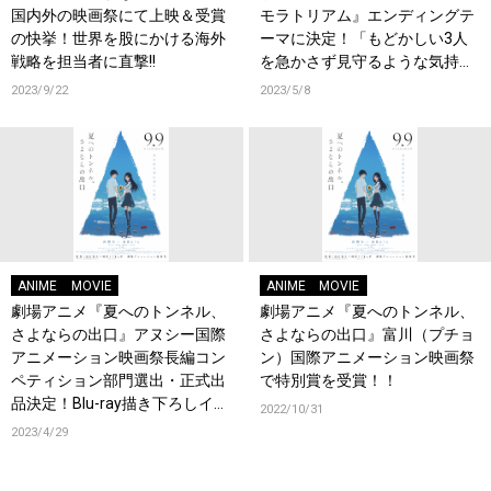
国内外の映画祭にて上映＆受賞
モラトリアム』エンディングテ
の快挙！世界を股にかける海外
ーマに決定！「もどかしい3人
戦略を担当者に直撃!!
を急かさず見守るような気持
ち」
2023/9/22
2023/5/8
ANIME
MOVIE
ANIME
MOVIE
劇場アニメ『夏へのトンネル、
劇場アニメ『夏へのトンネル、
さよならの出口』アヌシー国際
さよならの出口』富川（プチョ
アニメーション映画祭長編コン
ン）国際アニメーション映画祭
ペティション部門選出・正式出
で特別賞を受賞！！
品決定！Blu-ray描き下ろしイラ
2022/10/31
ストや特典詳細も発表！
2023/4/29