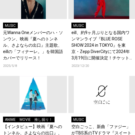
MUSIC
MUSIC
元Wanna Oneメンバーのハ・ソ
eill、約9ヶ月ぶりとなる国内ワ
ンウン、映画『夏へのトンネ
ンマンライブ『BLUE ROSE
ル、さよならの出口』主題歌、
SHOW 2024 in TOKYO』を東
eillの「フィナーレ。」を韓国語
京・Zepp DiverCityにて2024年
カバーでリリース！
3月19日に開催決定！チケット
販売もスタート！
2025/5/8
2023/12/20
ANIME
MOVIE
推し掘り！
MUSIC
【インタビュー】映画『夏への
空白ごっこ、新曲「ファジー」
トンネル、さよならの出口』、
がTBS系のTVドラマ『スイート