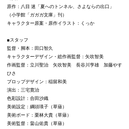
原作：八目 迷「夏へのトンネル、さよならの出口」
（小学館「ガガガ文庫」刊）
キャラクター原案・原作イラスト：くっか
■スタッフ
監督・脚本：田口智久
キャラクターデザイン・総作画監督：矢吹智美
作画監督：立川聖治 矢吹智美 長谷川亨雄 加藤やす
ひさ
プロップデザイン：稲留和美
演出：三宅寛治
色彩設計：合田沙織
美術設定：綱頭瑛子（草薙）
美術ボード：栗林大貴（草薙）
美術監督：畠山佑貴（草薙）