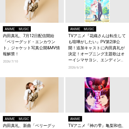
ANIME
MUSIC
ANIME
MUSIC
内田真礼、7月12日配信開始
TVアニメ『花織さんは転生して
「ベリーグッド・エンカウン
も喧嘩がしたい』PV第2弾公
ト」ジャケット写真公開&MV情
開！追加キャストに内田真礼が
報解禁！
決定！オープニング主題歌はオ
ーイシマサヨシ、エンディング
2026/7/10
主題歌は内田真礼が担当！
2026/6/24
ANIME
MUSIC
ANIME
内田真礼、新曲「ベリーグッ
TVアニメ『神の雫』亀梨和也、