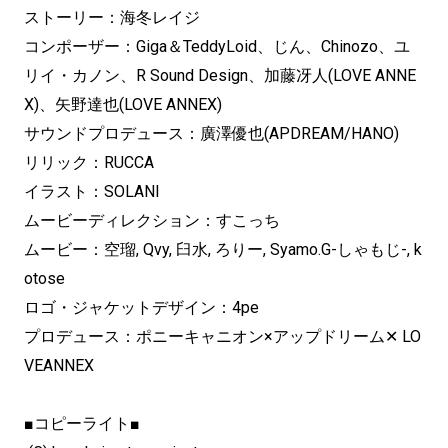
ストーリー：海冬レイジ
コンポーザー：Giga＆TeddyLoid、じん、Chinozo、ユ
リイ・カノン、R Sound Design、加藤冴人(LOVE ANNE
X)、矢野達也(LOVE ANNEX)
サウンドプロデュース：廣澤優也(APDREAM/HANO)
リリック：RUCCA
イラスト：SOLANI
ムービーディレクション：すこっち
ムービー：空瑠, Qvy, 臼水, ろりー, Syamo.G-しゃもじ-, k
otose
ロゴ・ジャケットデザイン：4pe
プロデュース：ポニーキャニオン×アップドリーム✕ LO
VEANNEX
■コピーライト■