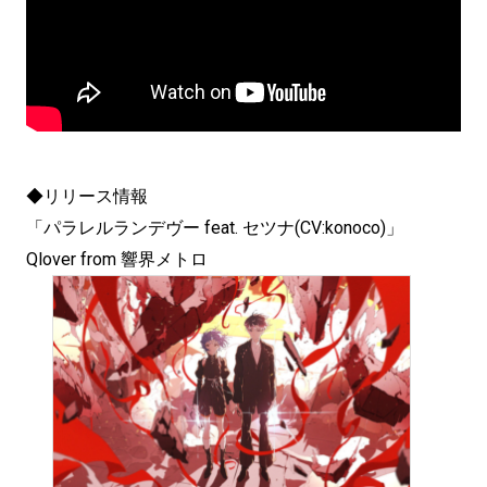
◆リリース情報
「パラレルランデヴー feat. セツナ(CV:konoco)」
Qlover from 響界メトロ