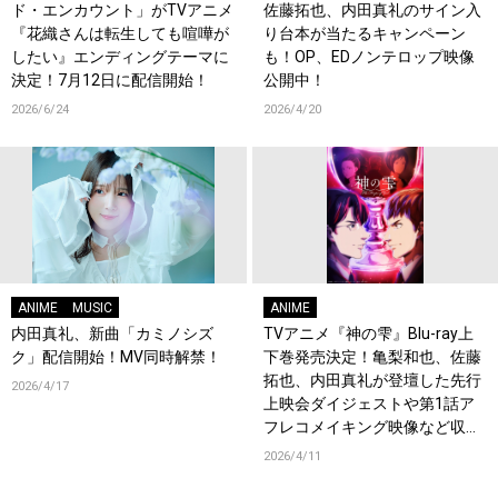
ド・エンカウント」がTVアニメ
佐藤拓也、内田真礼のサイン入
『花織さんは転生しても喧嘩が
り台本が当たるキャンペーン
したい』エンディングテーマに
も！OP、EDノンテロップ映像
決定！7月12日に配信開始！
公開中！
2026/6/24
2026/4/20
ANIME
MUSIC
ANIME
内田真礼、新曲「カミノシズ
TVアニメ『神の雫』Blu-ray上
ク」配信開始！MV同時解禁！
下巻発売決定！亀梨和也、佐藤
拓也、内田真礼が登壇した先行
2026/4/17
上映会ダイジェストや第1話ア
フレコメイキング映像など収録
決定！
2026/4/11