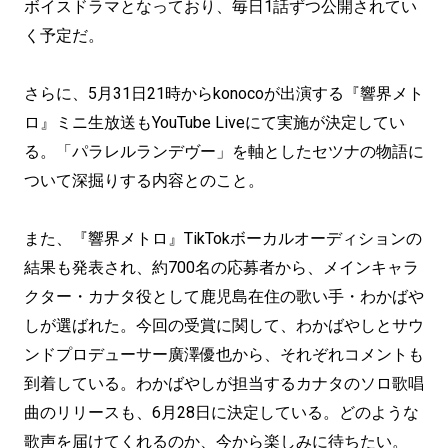
ボイスドラマとなっており、毎日1話ずつ公開されてい
く予定だ。
さらに、5月31日21時からkonocoが出演する『響界メト
ロ』ミニ生放送もYouTube Liveにて実施が決定してい
る。「パラレルランデヴー」を軸としたセツナの物語に
ついて深掘りする内容とのこと。
また、『響界メトロ』TikTokボーカルオーディションの
結果も発表され、約700名の応募者から、メインキャラ
クター・カナタ役として鹿児島在住の歌い手・わかばや
しが選ばれた。今回の受賞に関して、わかばやしとサウ
ンドプロデューサー廣澤優也から、それぞれコメントも
到着している。わかばやしが担当するカナタのソロ歌唱
曲のリリースも、6月28日に決定している。どのような
歌声を届けてくれるのか、今から楽しみに待ちたい。