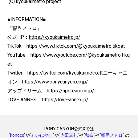
(C) kyoukaimetro project
■INFORMATION■
『響界メトロ』
公式HP：
https://kyoukaimetro.jp/
TikTok：
https://www.tiktok.com/@kyoukaimetro.tikqet
YouTube：
https://www.youtube.com/@kyoukaimetro.tikq
et
Twitter：
https://twitter.com/kyoukaimetro
ポニーキャニ
オン
https://www.ponycanyon.co.jp/
アップドリーム
https://apdream.co.jp/
LOVE ANNEX
https://love-annex.jp/
PONY CANYON公式Xでは
"
konoco
"や"
わかばやし
"や"
内田真礼
"や"
秋奈
"や"
響界メトロ
" の