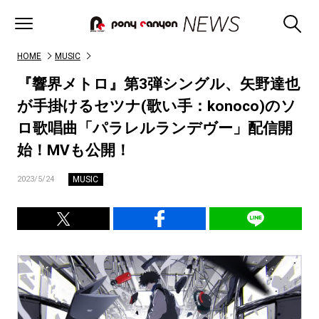
HOME
MUSIC
『響界メトロ』第3弾シングル、矢野達也
が手掛けるセツナ(歌い手：konoco)のソ
ロ歌唱曲「パラレルランデヴー」配信開
始！MVも公開！
MUSIC
2023/5/24