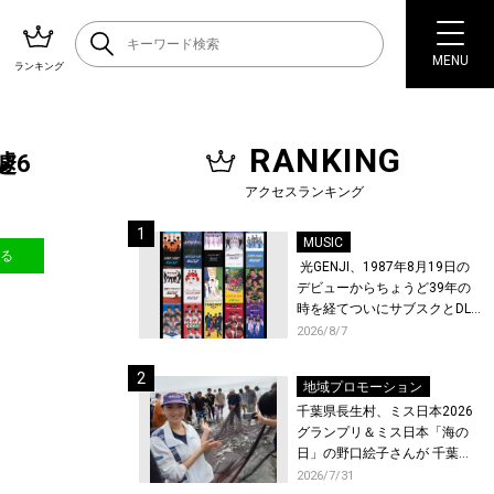
MENU
ランキング
RANKING
遽6
アクセスランキング
MUSIC
送る
光GENJI、1987年8月19日の
デビューからちょうど39年の
時を経てついにサブスクとDL
配信が解禁！
2026/8/7
地域プロモーション
千葉県長生村、ミス日本2026
グランプリ＆ミス日本「海の
日」の野口絵子さんが 千葉県
唯一の村・長生村で地引網を
2026/7/31