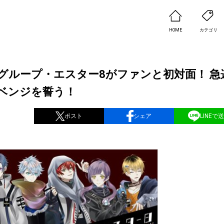
HOME
カテゴリ
グループ・エスター8がファンと初対面！ 急
ベンジを誓う！
ポスト
シェア
LINEで