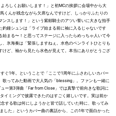
！よろしくお願いします！」と初MCの挨拶に会場中から大
爽馬くんが残念ながら欠席なんですけど、しっかりふたりの
マンスします！」という紫頼騎士のアツい誓いに大きな拍手
た釣鐘シュンは「ライブ始まる前に袖に入るじゃないです
る始まる〜！と思ってステージに入ったらめっちゃ人いて今
し、氷海奏は「緊張しますねぇ。水色のペンライトひとりも
すけど、袖から見たら水色が見えて。本当にありがとうござ
もうすぐ1年。ということで「ここで1周年にふさわしいカバー
ってみた動画で大人気の「blessing」。ファンも一緒に
3弾曲「Far from Close」では真摯で前向きな歌詞に
をこのタイミングで披露できたのはすごく嬉しいです。実は前か
記念する歌は何にしようかと皆で話していた時に、歌ってみ
いました」というカバー曲の裏話から、この1年で面白かった