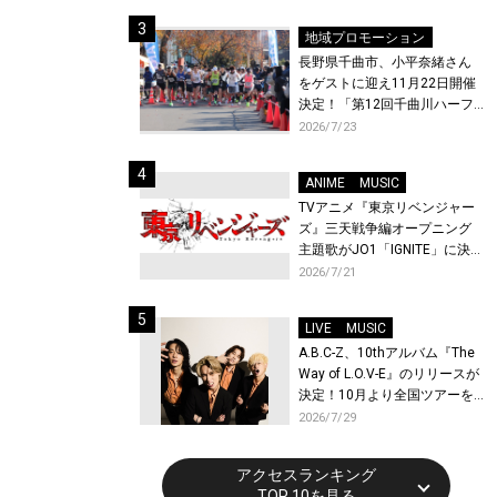
体験！
地域プロモーション
長野県千曲市、小平奈緒さん
をゲストに迎え11月22日開催
決定！「第12回千曲川ハーフ
マラソン」エントリー受付開
2026/7/23
始！
ANIME
MUSIC
TVアニメ『東京リベンジャー
ズ』三天戦争編オープニング
主題歌がJO1「IGNITE」に決
定！メンバー全員から喜びと
2026/7/21
作品への想いあふれるコメン
トが到着！9月に東京・大阪で
LIVE
MUSIC
先行上映会を開催！
A.B.C-Z、10thアルバム『The
Way of L.O.V-E』のリリースが
決定！10月より全国ツアーを
開催！
2026/7/29
アクセスランキング
TOP 10を見る