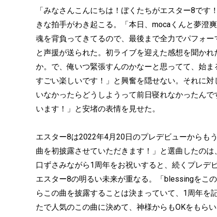
「みなさんこんにちは！ぼくたちがエスター8です
きな拍手がわき起こる。「本日、mocaくんと夢澄
魂を背負ってきてるので、最後まで全力でパフォー
と声援が送られた。初ライブを迎えた感想を聞かれ
か。で、俺いつ緊張すんのかなーと思ってて、始ま
すごい楽しいです！」と興奮を隠せない。それに対
いなかったらどうしようって前日寝れなかったんで
います！」と安堵の表情を見せた。
エスター8は2022年4月20日のプレデビューから
曲を初披露させていただきます！」と選曲したのは、歌
口ずさみながら1周年をお祝いすると、続くプレデビュー第
エスター8の明るい未来が重なる。「blessing
らこの曲を披露することは決まっていて、1周年を
たで人気のこの曲に決めて、神様からもOKをもら