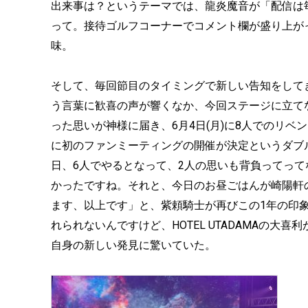
出来事は？というテーマでは、龍炎魔音が「配信は毎
って。接待ゴルフコーナーでコメント欄が盛り上が
味。
そして、毎回節目のタイミングで新しい告知をして
う言葉に歓喜の声が響くなか、今回ステージに立て
った思いが神様に届き、6月4日(月)に8人でのリベ
に初のファンミーティングの開催が決定というダブ
日、6人でやるとなって、2人の思いも背負ってっ
かったですね。それと、今日のお昼ごはんが崎陽軒
ます、以上です」と、紫頼騎士が再びこの1年の印
れられないんですけど、HOTEL UTADAMAの大
自身の新しい発見に驚いていた。