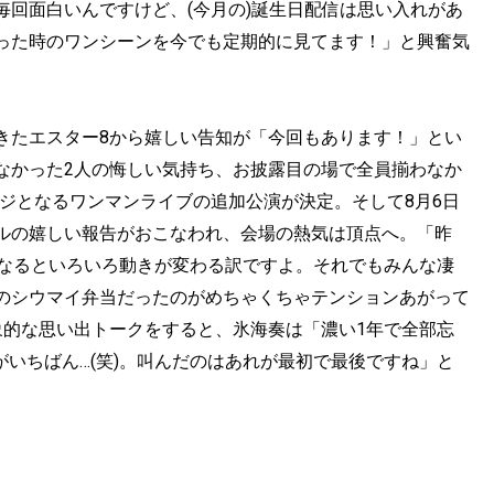
回面白いんですけど、(今月の)誕生日配信は思い入れがあ
った時のワンシーンを今でも定期的に見てます！」と興奮気
きたエスター8から嬉しい告知が「今回もあります！」とい
なかった2人の悔しい気持ち、お披露目の場で全員揃わなか
ンジとなるワンマンライブの追加公演が決定。そして8月6日
ルの嬉しい報告がおこなわれ、会場の熱気は頂点へ。「昨
てなるといろいろ動きが変わる訳ですよ。それでもみんな凄
のシウマイ弁当だったのがめちゃくちゃテンションあがって
象的な思い出トークをすると、氷海奏は「濃い1年で全部忘
喜利がいちばん…(笑)。叫んだのはあれが最初で最後ですね」と