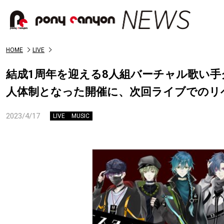
HOME
LIVE
結成1周年を迎える8人組バーチャル歌い手
人体制となった開催に、次回ライブでのリ
2023/4/17
LIVE
MUSIC