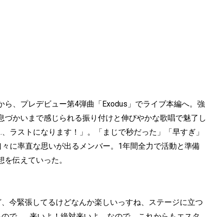
ら、プレデビュー第4弾曲「Exodus」でライブ本編へ。強
息づかいまで感じられる振り付けと伸びやかな歌唱で魅了し
…、ラストになります！」。「まじで秒だった」「早すぎ」
口々に率直な思いが出るメンバー。1年間全力で活動と準備
想を伝えていった。
ど、今緊張してるけどなんか楽しいっすね、ステージに立つ
るので…、来いよ！絶対来いよ。なので、これからもエスタ