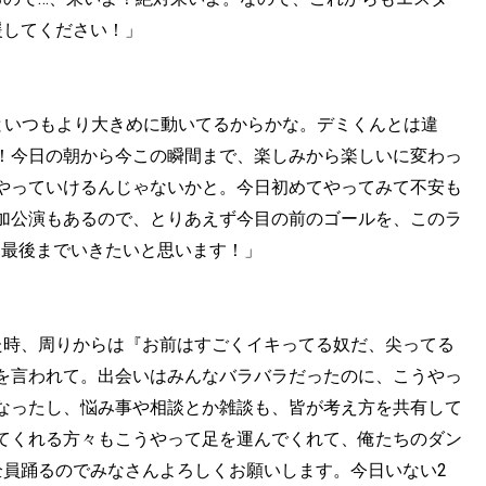
援してください！」
といつもより大きめに動いてるからかな。デミくんとは違
！今日の朝から今この瞬間まで、楽しみから楽しいに変わっ
やっていけるんじゃないかと。今日初めてやってみて不安も
加公演もあるので、とりあえず今目の前のゴールを、このラ
て最後までいきたいと思います！」
た時、周りからは『お前はすごくイキってる奴だ、尖ってる
を言われて。出会いはみんなバラバラだったのに、こうやっ
なったし、悩み事や相談とか雑談も、皆が考え方を共有して
てくれる方々もこうやって足を運んでくれて、俺たちのダン
全員踊るのでみなさんよろしくお願いします。今日いない2