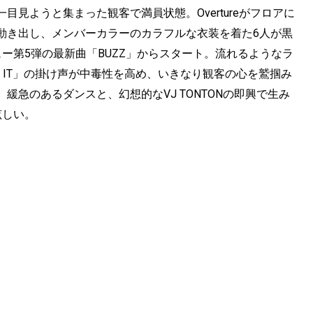
見ようと集まった観客で満員状態。Overtureがフロアに
動き出し、メンバーカラーのカラフルな衣装を着た6人が黒
ー第5弾の最新曲「BUZZ」からスタート。流れるようなラ
UZZ IT」の掛け声が中毒性を高め、いきなり観客の心を鷲掴み
露。緩急のあるダンスと、幻想的なVJ TONTONの即興で生み
眩しい。