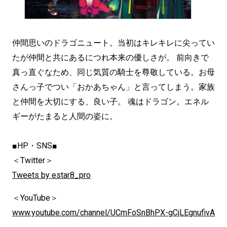
仲間思いのドラゴニュート。当初はキレキレに尖ってい
たが仲間と共にあるにつれ本来の優しさが。 前向きで
真っ直ぐなため、同じ気質の騎士を尊敬している。お母
さんっ子でつい「おかあちゃん」と言ってしまう。家族
と仲間を大切にする、良い子。 魂はドラゴン。エネル
ギーがたまると人間の姿に。
■HP・SNS■
＜Twitter＞
Tweets by estar8_pro
＜YouTube＞
www.youtube.com/channel/UCmFoSnBhPX-gCjLEgnufivA