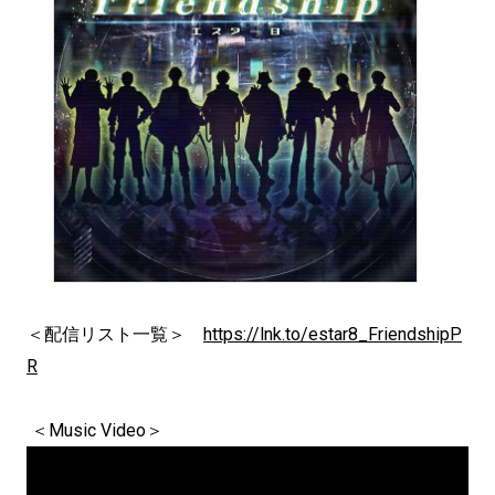
＜配信リスト一覧＞
https://lnk.to/estar8_FriendshipP
R
＜Music Video＞