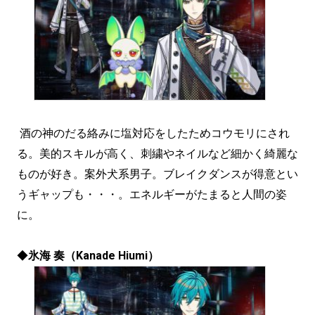
酒の神のだる絡みに塩対応をしたためコウモリにされ
る。美的スキルが高く、刺繍やネイルなど細かく綺麗な
ものが好き。案外犬系男子。ブレイクダンスが得意とい
うギャップも・・・。エネルギーがたまると人間の姿
に。
◆
氷海 奏（Kanade Hiumi）