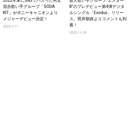
2022年末にSNSでバズった男女
新人歌い手グループ”エスター
混合歌い手グループ「SODA
8”のプレデビュー第4弾デジタ
KIT」がポニーキャニオンより
ルシングル「Exodus」リリー
メジャーデビュー決定！
ス。照井順政よりコメントも到
着！
2023/1/11
2022/11/30