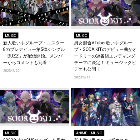
MUSIC
MUSIC
新人歌い手グループ・エスター
男女混合VTuber歌い手グルー
8のプレデビュー第5弾シングル
プ・SODA KITのデビュー曲がオ
「BUZZ」が配信開始。メンバ
ードリーの冠番組エンディング
ーからコメントも到着！
テーマに決定！ ミュージックビ
デオも公開！
2023/2/22
2023/2/14
MUSIC
ANIME
MUSIC