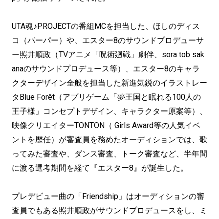
UTA魂♪PROJECTの番組MCを担当した、ほしのディス
コ（パーパー）や、エスター8のサウンドプロデューサ
ー照井順政（TVアニメ「呪術廻戦」劇伴、sora tob sak
anaのサウンドプロデュース等）、エスター8のキャラ
クターデザイン全般を担当した新進気鋭のイラストレー
タBlue Forêt（アプリゲーム「夢王国と眠れる100人の
王子様」コンセプトデザイン、キャラクター原案等）、
映像クリエイターTONTON（ Girls Award等の人気イベ
ントを歴任）が審査員を務めたオーディションでは、歌
ってみた審査や、ダンス審査、トーク審査など、半年間
に渡る選考期間を経て『エスター8』が誕生した。
プレデビュー曲の「Friendship」はオーディションの審
査員でもある照井順政がサウンドプロデュースをし、ミ