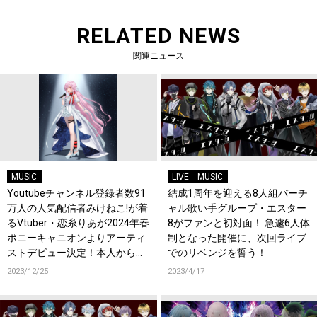
RELATED NEWS
関連ニュース
MUSIC
LIVE
MUSIC
Youtubeチャンネル登録者数91
結成1周年を迎える8人組バーチ
万人の人気配信者みけねこ!が着
ャル歌い手グループ・エスター
るVtuber・恋糸りあが2024年春
8がファンと初対面！ 急遽6人体
ポニーキャニオンよりアーティ
制となった開催に、次回ライブ
ストデビュー決定！本人からの
でのリベンジを誓う！
コメントも到着！
2023/12/25
2023/4/17