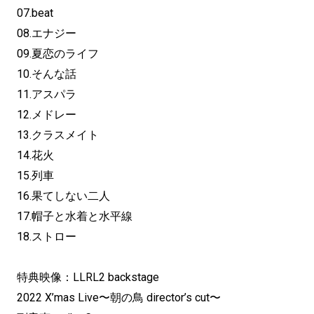
07.beat
08.エナジー
09.夏恋のライフ
10.そんな話
11.アスパラ
12.メドレー
13.クラスメイト
14.花火
15.列車
16.果てしない二人
17.帽子と水着と水平線
18.ストロー
特典映像：LLRL2 backstage
2022 X’mas Live〜朝の鳥 director’s cut〜