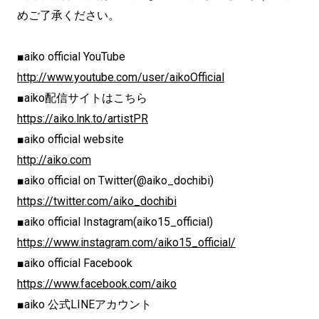
めご了承ください。
■aiko official YouTube
http://www.youtube.com/user/aikoOfficial
■aiko配信サイトはこちら
https://aiko.lnk.to/artistPR
■aiko official website
http://aiko.com
■aiko official on Twitter(@aiko_dochibi)
https://twitter.com/aiko_dochibi
■aiko official Instagram(aiko15_official)
https://www.instagram.com/aiko15_official/
■aiko official Facebook
https://www.facebook.com/aiko
■aiko 公式LINEアカウント