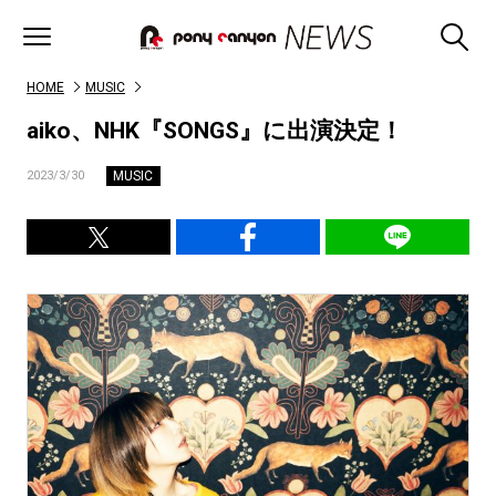
HOME
MUSIC
aiko、NHK『SONGS』に出演決定！
MUSIC
2023/3/30