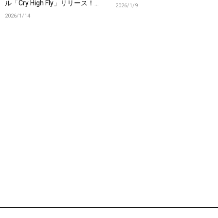
ル「Cry High Fly」リリース！オ
2026/1/9
フィシャルインタビューも公
2026/1/14
開！