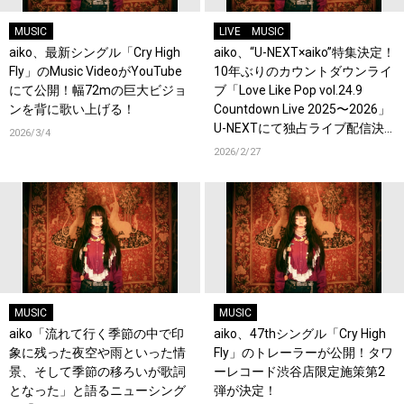
MUSIC
LIVE
MUSIC
aiko、最新シングル「Cry High
aiko、“U-NEXT×aiko”特集決定！
Fly」のMusic VideoがYouTube
10年ぶりのカウントダウンライ
にて公開！幅72mの巨大ビジョ
ブ「Love Like Pop vol.24.9
ンを背に歌い上げる！
Countdown Live 2025〜2026」
U-NEXTにて独占ライブ配信決
2026/3/4
定！過去ライブ映像一挙配信ス
2026/2/27
タート！
MUSIC
MUSIC
aiko「流れて行く季節の中で印
aiko、47thシングル「Cry High
象に残った夜空や雨といった情
Fly」のトレーラーが公開！タワ
景、そして季節の移ろいが歌詞
ーレコード渋谷店限定施策第2
となった」と語るニューシング
弾が決定！