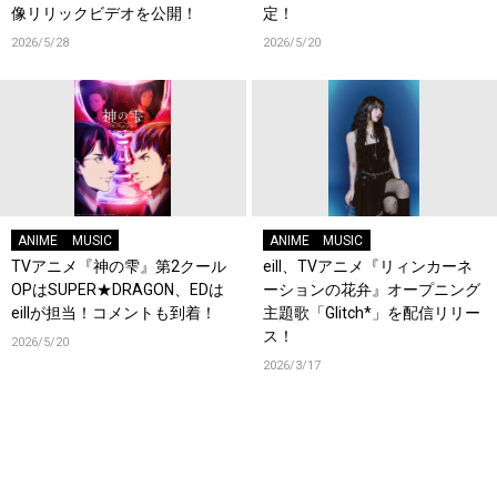
像リリックビデオを公開！
定！
2026/5/28
2026/5/20
ANIME
MUSIC
ANIME
MUSIC
TVアニメ『神の雫』第2クール
eill、TVアニメ『リィンカーネ
OPはSUPER★DRAGON、EDは
ーションの花弁』オープニング
eillが担当！コメントも到着！
主題歌「Glitch*」を配信リリー
ス！
2026/5/20
2026/3/17