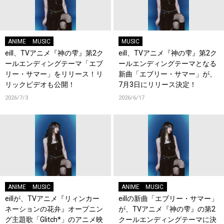
ANIME
MUSIC
MUSIC
eill、TVアニメ『神の雫』第2ク
eill、TVアニメ『神の雫』第2ク
ールエンディングテーマ「エブ
ールエンディングテーマとなる
リー・サマー」をリリース！リ
新曲「エブリー・サマー」が、
リックビデオも公開！
7月3日にリリース決定！
2026/7/3
2026/6/17
ANIME
MUSIC
ANIME
MUSIC
eillが、TVアニメ『リィンカー
eillの新曲「エブリー・サマー」
ネーションの花弁』オープニン
が、TVアニメ『神の雫』の第2
グ主題歌「Glitch*」のアニメ映
クールエンディングテーマに決