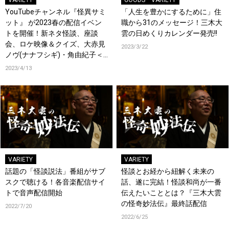
VARIETY
GOODS
VARIETY
YouTubeチャンネル『怪異サミ
「人生を豊かにするために」住
ット』 が2023春の配信イベン
職から31のメッセージ！三木大
トを開催！新ネタ怪談、座談
雲の日めくりカレンダー発売!!
会、ロケ映像＆クイズ、大赤見
2023/3/22
ノヴ(ナナフシギ)・角由紀子＜
初参戦＞・はやせやすひろ(都市
2023/4/13
ボーイズ)・ヤースーが出演
VARIETY
VARIETY
話題の「怪談説法」番組がサブ
怪談とお経から紐解く未来の
スクで聴ける！各音楽配信サイ
話、遂に完結！怪談和尚が一番
トで音声配信開始
伝えたいこととは？『三木大雲
の怪奇妙法伝』最終話配信
2022/7/20
2022/6/25