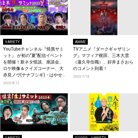
VARIETY
ANIME
YouTubeチャンネル『怪異サミ
TVアニメ『ダークギャザリン
ット』 が初の“夏”配信イベント
グ』マフィア梶田、三木大雲
を開催！新ネタ怪談、座談会、
（蓮久寺住職）、好井まさおら
ロケ映像＆クイズコーナー、大
のコメント到着！
赤見ノヴ(ナナフシギ)・はやせ
2023/7/18
やすひろ(都市ボーイズ)・吉田
2023/8/12
猛々＜初参戦＞・松嶋初音＜初
参戦＞が出演