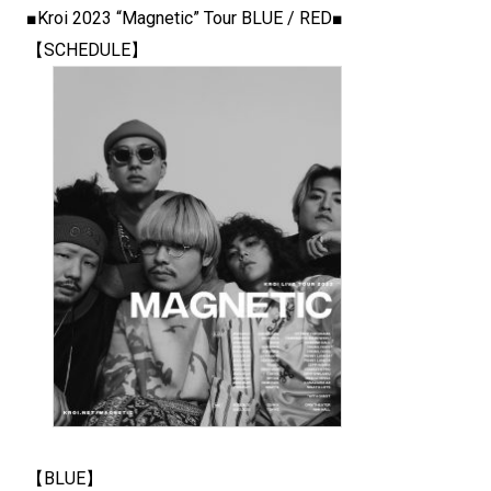
■Kroi 2023 “Magnetic” Tour BLUE / RED■
【SCHEDULE】
【BLUE】