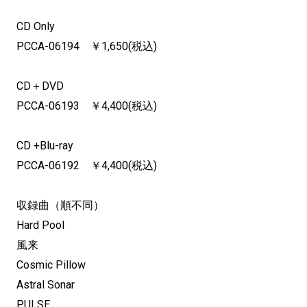
CD Only
PCCA-06194 ￥1,650(税込)
CD＋DVD
PCCA-06193 ￥4,400(税込)
CD +Blu-ray
PCCA-06192 ￥4,400(税込)
収録曲（順不同）
Hard Pool
風来
Cosmic Pillow
Astral Sonar
PULSE