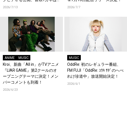
ワンカット！
2026/7/13
2026/7/7
ANIME
MUSIC
MUSIC
Kroi、新曲「All in」がTVアニメ
OddRe: 初のレギュラー番組、
『LIAR GAME』第2クールのオ
FM FUJI「OddRe: ﾕｳｷ ｻﾀﾞのへべ
ープニングテーマに決定！メン
れけ珍道中」放送開始決定！
バーコメントも到着！
2026/6/1
2026/6/23