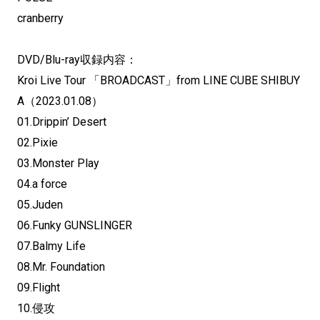
cranberry
DVD/Blu-ray収録内容：
Kroi Live Tour 「BROADCAST」from LINE CUBE SHIBUY
A（2023.01.08）
01.Drippin’ Desert
02.Pixie
03.Monster Play
04.a force
05.Juden
06.Funky GUNSLINGER
07.Balmy Life
08.Mr. Foundation
09.Flight
10.侵攻