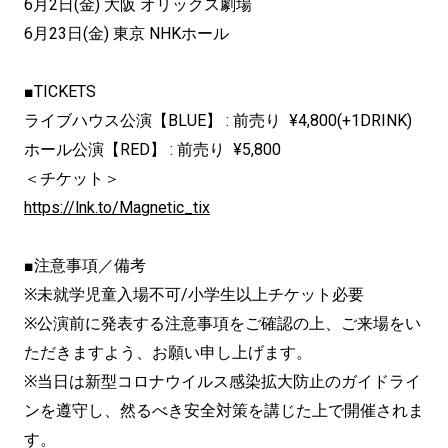
6月2日(金) 大阪 オリックス劇場
6月23日(金) 東京 NHKホール
■TICKETS
ライブハウス公演【BLUE】 : 前売り ¥4,800(+1DRINK)
ホール公演【RED】 : 前売り ¥5,800
＜チケット＞
https://lnk.to/Magnetic_tix
■注意事項／備考
※未就学児童入場不可/小学生以上チケット必要
※公演前に発表する注意事項をご確認の上、ご来場をい
ただきますよう、お願い申し上げます。
※当日は新型コロナウイルス感染拡大防止のガイドライ
ンを遵守し、然るべき安全対策を講じた上で開催されま
す。