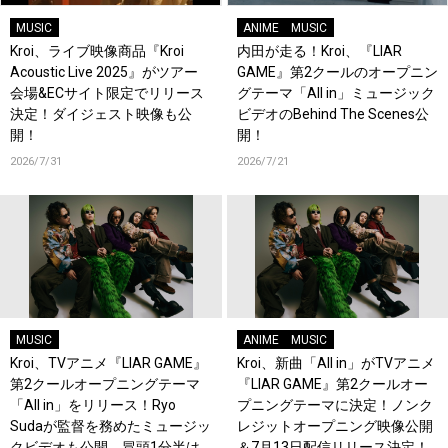
MUSIC
ANIME
MUSIC
Kroi、ライブ映像商品『Kroi
内田が走る！Kroi、『LIAR
Acoustic Live 2025』がツアー
GAME』第2クールのオープニン
会場&ECサイト限定でリリース
グテーマ「All in」ミュージック
決定！ダイジェスト映像も公
ビデオのBehind The Scenes公
開！
開！
2026/7/31
2026/7/21
MUSIC
ANIME
MUSIC
Kroi、TVアニメ『LIAR GAME』
Kroi、新曲「All in」がTVアニメ
第2クールオープニングテーマ
『LIAR GAME』第2クールオー
「All in」をリリース！Ryo
プニングテーマに決定！ノンク
Sudaが監督を務めたミュージッ
レジットオープニング映像公開
クビデオも公開、冒頭1分半は
＆7月13日配信リリース決定！