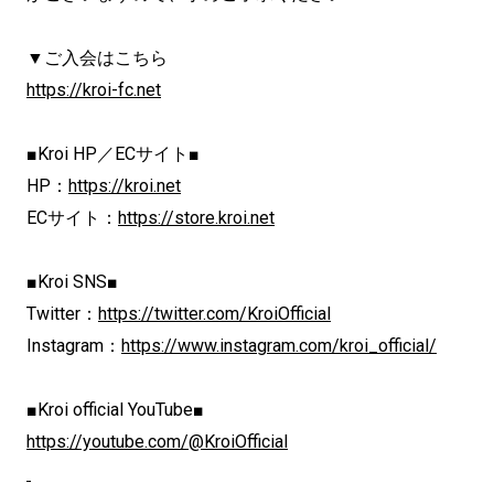
▼ご入会はこちら
https://kroi-fc.net
■Kroi HP／ECサイト■
HP：
https://kroi.net
ECサイト：
https://store.kroi.net
■Kroi SNS■
Twitter：
https://twitter.com/KroiOfficial
Instagram：
https://www.instagram.com/kroi_official/
■Kroi official YouTube■
https://youtube.com/@KroiOfficial