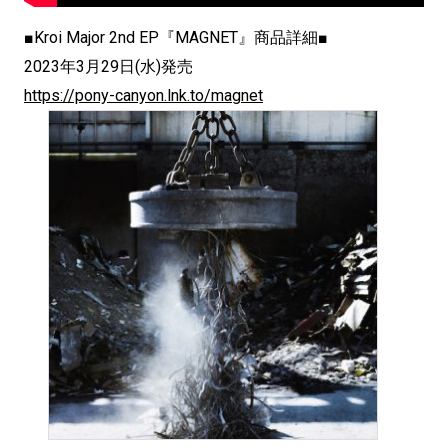
■Kroi Major 2nd EP『MAGNET』商品詳細■
2023年3月29日(水)発売
https://pony-canyon.lnk.to/magnet