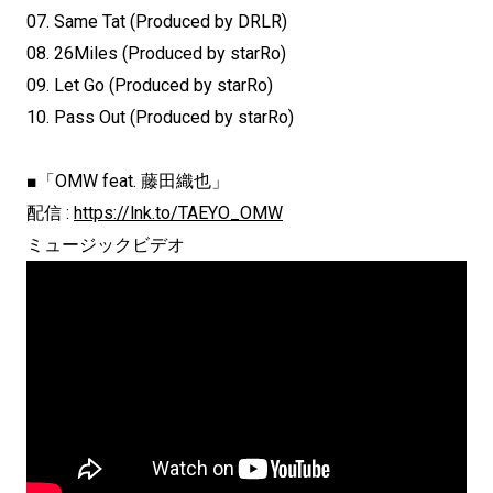
07. Same Tat (Produced by DRLR)
08. 26Miles (Produced by starRo)
09. Let Go (Produced by starRo)
10. Pass Out (Produced by starRo)
■「OMW feat. 藤田織也」
配信 :
https://lnk.to/TAEYO_OMW
ミュージックビデオ