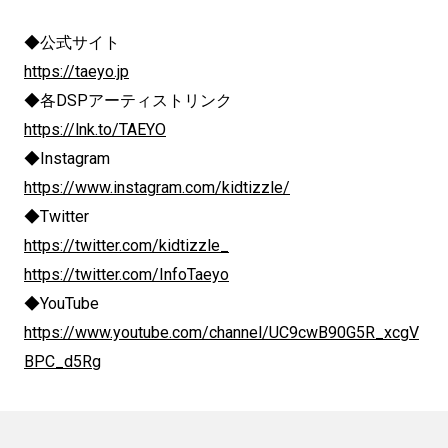
◆公式サイト
https://taeyo.jp
◆各DSPアーティストリンク
https://lnk.to/TAEYO
◆Instagram
https://www.instagram.com/kidtizzle/
◆Twitter
https://twitter.com/kidtizzle_
https://twitter.com/InfoTaeyo
◆YouTube
https://www.youtube.com/channel/UC9cwB90G5R_xcgV
BPC_d5Rg