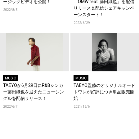
ージックビデオを公開！
「OMW feat. 藤田織也」を配信
リリース＆配信シェアキャンペ
2022/8/5
ーンスタート！
2022/6/29
MUSIC
MUSIC
TAEYOが6月29日にR&Bシンガ
TAEYO監修のオリジナルオード
ー藤田織也を迎えたニューシン
トワレが好評につき単品販売開
グルを配信リリース！
始！
2022/6/7
2021/12/6