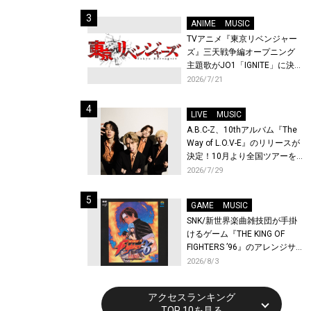
始！
ANIME
MUSIC
TVアニメ『東京リベンジャー
ズ』三天戦争編オープニング
主題歌がJO1「IGNITE」に決
定！メンバー全員から喜びと
2026/7/21
作品への想いあふれるコメン
トが到着！9月に東京・大阪で
LIVE
MUSIC
先行上映会を開催！
A.B.C-Z、10thアルバム『The
Way of L.O.V-E』のリリースが
決定！10月より全国ツアーを
開催！
2026/7/29
GAME
MUSIC
SNK/新世界楽曲雑技団が手掛
けるゲーム『THE KING OF
FIGHTERS ’96』のアレンジサ
ウンドトラックが配信開始！
2026/8/3
アクセスランキング
TOP 10を見る