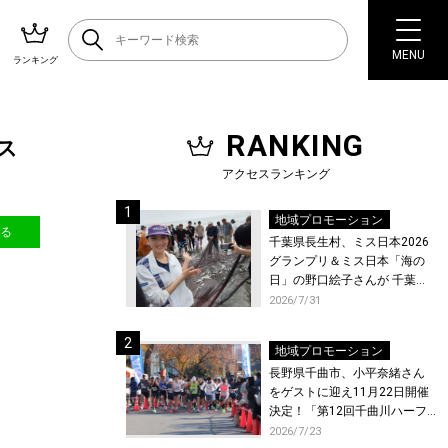
MENU
ランキング
RANKING
ス
アクセスランキング
地域プロモーション
送る
千葉県長生村、ミス日本2026
グランプリ＆ミス日本「海の
日」の野口絵子さんが 千葉県
唯一の村・長生村で地引網を
2026/7/31
体験！
地域プロモーション
長野県千曲市、小平奈緒さん
をゲストに迎え11月22日開催
決定！「第12回千曲川ハーフ
マラソン」エントリー受付開
2026/7/23