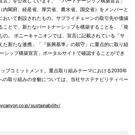
宣言」を公表しています。 「パートナーシップ構築宣言」
（内閣府、経産省、厚労省、農水省、国交省）をメンバーと
において創設されたもの。サプライチェーンの取引先や価値
ることで、新たなパートナーシップを構築することを、「発
もの。 ポニーキャニオンでは、宣言に記載されている「サ
えた新たな連携」「『振興基準』の順守」に重点的に取り組
ナーシップ構築宣言」ポータルサイトで確認することができ
トップコミットメント、重点取り組みテーマにおける2030年
DGsへの取り組みの全貌については、当社サステナビリティペー
canyon.co.jp/sustainability/